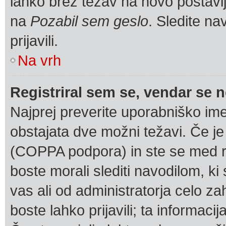
lahko brez težav na novo postavlje
na
Pozabil sem geslo
. Sledite n
prijavili.
Na vrh
Registriral sem se, vendar se n
Najprej preverite uporabniško ime
obstajata dve možni težavi. Če 
(COPPA podpora) in ste se med reg
boste morali slediti navodilom, ki 
vas ali od administratorja celo za
boste lahko prijavili; ta informaci