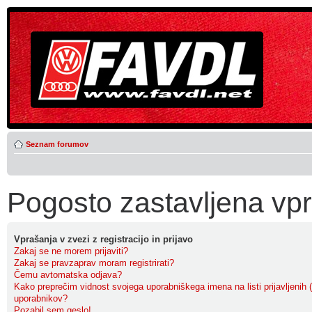
Seznam forumov
Pogosto zastavljena vp
Vprašanja v zvezi z registracijo in prijavo
Zakaj se ne morem prijaviti?
Zakaj se pravzaprav moram registrirati?
Čemu avtomatska odjava?
Kako preprečim vidnost svojega uporabniškega imena na listi prijavljenih (
uporabnikov?
Pozabil sem geslo!