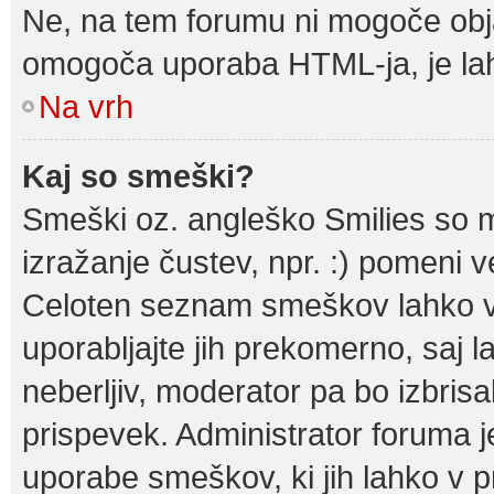
Ne, na tem forumu ni mogoče obja
omogoča uporaba HTML-ja, je l
Na vrh
Kaj so smeški?
Smeški oz. angleško Smilies so m
izražanje čustev, npr. :) pomeni 
Celoten seznam smeškov lahko vid
uporabljajte jih prekomerno, saj 
neberljiv, moderator pa bo izbris
prispevek. Administrator foruma j
uporabe smeškov, ki jih lahko v p