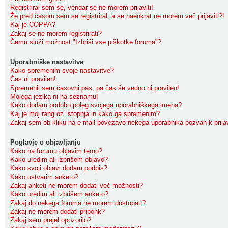
Registriral sem se, vendar se ne morem prijaviti!
Že pred časom sem se registriral, a se naenkrat ne morem več prijaviti?!
Kaj je COPPA?
Zakaj se ne morem registrirati?
Čemu služi možnost "Izbriši vse piškotke foruma"?
Uporabniške nastavitve
Kako spremenim svoje nastavitve?
Čas ni pravilen!
Spremenil sem časovni pas, pa čas še vedno ni pravilen!
Mojega jezika ni na seznamu!
Kako dodam podobo poleg svojega uporabniškega imena?
Kaj je moj rang oz. stopnja in kako ga spremenim?
Zakaj sem ob kliku na e-mail povezavo nekega uporabnika pozvan k prija
Poglavje o objavljanju
Kako na forumu objavim temo?
Kako uredim ali izbrišem objavo?
Kako svoji objavi dodam podpis?
Kako ustvarim anketo?
Zakaj anketi ne morem dodati več možnosti?
Kako uredim ali izbrišem anketo?
Zakaj do nekega foruma ne morem dostopati?
Zakaj ne morem dodati priponk?
Zakaj sem prejel opozorilo?