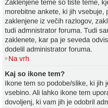
Zaklenjene teme so tiste teme, kj
morebitne ankete, ki jih vsebuje
zaklenjene iz večih razlogov, zak
tudi admnistrator foruma. Tudi s
zaklenete, kar pa je seveda odvisn
dodelil administrator foruma.
Na vrh
Kaj so ikone tem?
Ikone tem so podobe/slike, ki jih 
vsebino. Ali lahko ikone tem upora
dovoljenj, ki vam jih je odobril ad