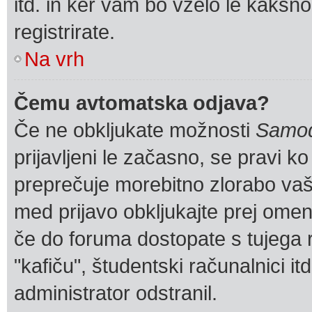
itd. in ker vam bo vzelo le kakšno
registrirate.
Na vrh
Čemu avtomatska odjava?
Če ne obkljukate možnosti
Samod
prijavljeni le začasno, se pravi k
preprečuje morebitno zlorabo vašeg
med prijavo obkljukajte prej om
če do foruma dostopate s tujega r
"kafiču", študentski računalnici it
administrator odstranil.