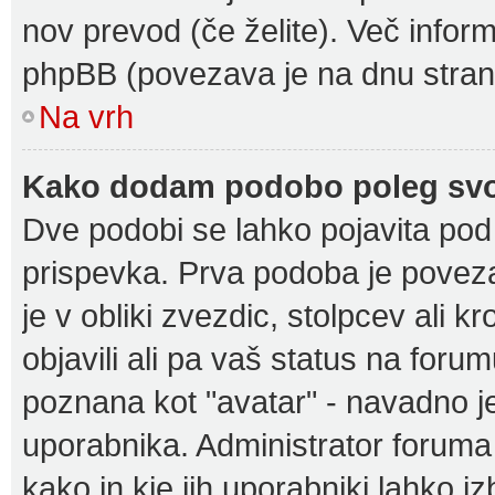
nov prevod (če želite). Več inform
phpBB (povezava je na dnu strani
Na vrh
Kako dodam podobo poleg svo
Dve podobi se lahko pojavita p
prispevka. Prva podoba je povez
je v obliki zvezdic, stolpcev ali k
objavili ali pa vaš status na foru
poznana kot "avatar" - navadno 
uporabnika. Administrator foruma je
kako in kje jih uporabniki lahko i