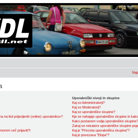
Nap
a
Uporabniški nivoji in skupine
Kaj so Administratorji?
Kaj so Moderatorji?
Kaj so uporabniške skupine?
a listi prijavljenih (online) uporabnikov?
Kje se nahajajo uporabniške skupine in kako 
Kako postanem vodja uporabniške skupine
Zakaj se nekatere uporabniške skupine pojav
morem več prijaviti?!
Kaj je "Privzeta uporabniška skupina"?
Kaj je povezava "Ekipa"?