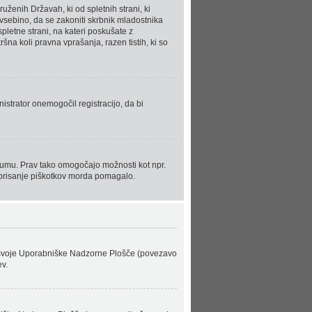
uženih Državah, ki od spletnih strani, ki
vsebino, da se zakoniti skrbnik mladostnika
spletne strani, na kateri poskušate z
šna koli pravna vprašanja, razen tistih, ki so
nistrator onemogočil registracijo, da bi
forumu. Prav tako omogočajo možnosti kot npr.
o brisanje piškotkov morda pomagalo.
ran svoje Uporabniške Nadzorne Plošče (povezavo
v.