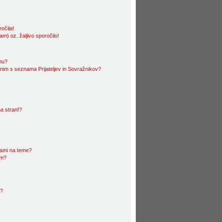
očila!
m) oz. žaljivo sporočilo!
amu?
im s seznama Prijateljev in Sovražnikov?
a stran!?
nami na teme?
im?
u?