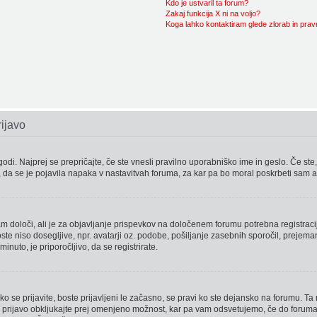
Kdo je ustvaril ta forum?
Zakaj funkcija X ni na voljo?
Koga lahko kontaktiram glede zlorab in pra
rijavo
odi. Najprej se prepričajte, če ste vnesli pravilno uporabniško ime in geslo. Če ste,
di, da se je pojavila napaka v nastavitvah foruma, za kar pa bo moral poskrbeti sam a
m določi, ali je za objavljanje prispevkov na določenem forumu potrebna registracij
e niso dosegljive, npr. avatarji oz. podobe, pošiljanje zasebnih sporočil, prejeman
inuto, je priporočljivo, da se registrirate.
ko se prijavite, boste prijavljeni le začasno, se pravi ko ste dejansko na forumu. T
ed prijavo obkljukajte prej omenjeno možnost, kar pa vam odsvetujemo, če do foruma 