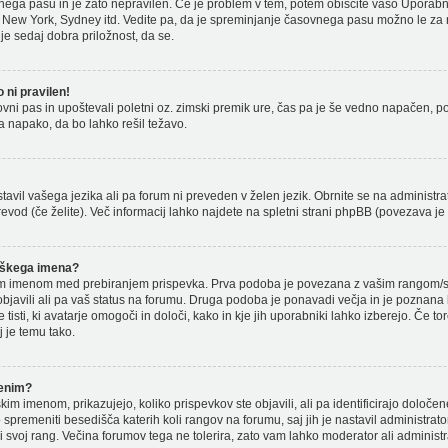
nega pasu in je zato nepravilen. Če je problem v tem, potem obiščite vašo Upora
 New York, Sydney itd. Vedite pa, da je spreminjanje časovnega pasu možno le za r
, je sedaj dobra priložnost, da se.
ni pravilen!
sovni pas in upoštevali poletni oz. zimski premik ure, čas pa je še vedno napačen, 
a napako, da bo lahko rešil težavo.
stavil vašega jezika ali pa forum ni preveden v želen jezik. Obrnite se na administra
revod (če želite). Več informacij lahko najdete na spletni strani phpBB (povezava je 
iškega imena?
m imenom med prebiranjem prispevka. Prva podoba je povezana z vašim rangom/stop
e objavili ali pa vaš status na forumu. Druga podoba je ponavadi večja in je poznana
isti, ki avatarje omogoči in določi, kako in kje jih uporabniki lahko izberejo. Če to
 je temu tako.
menim?
kim imenom, prikazujejo, koliko prispevkov ste objavili, ali pa identificirajo določe
spremeniti besedišča katerih koli rangov na forumu, saj jih je nastavil administrato
svoj rang. Večina forumov tega ne tolerira, zato vam lahko moderator ali administra