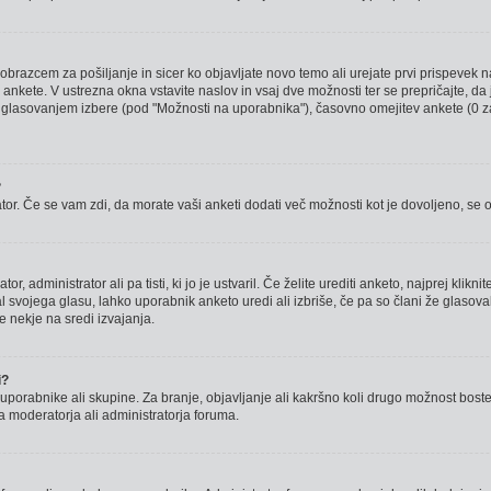
obrazcem za pošiljanje in sicer ko objavljate novo temo ali urejate prvi prispevek
ankete. V ustrezna okna vstavite naslov in vsaj dve možnosti ter se prepričajte, da
 glasovanjem izbere (pod "Možnosti na uporabnika"), časovno omejitev ankete (0 z
?
tor. Če se vam zdi, da morate vaši anketi dodati več možnosti kot je dovoljeno, se o
, administrator ali pa tisti, ki jo je ustvaril. Če želite urediti anketo, najprej klikni
vojega glasu, lahko uporabnik anketo uredi ali izbriše, če pa so člani že glasovali,
 nekje na sredi izvajanja.
i?
uporabnike ali skupine. Za branje, objavljanje ali kakršno koli drugo možnost bos
 moderatorja ali administratorja foruma.