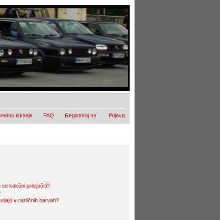
redno iskanje
FAQ
Registriraj se!
Prijava
se kakšni priključiti?
?
ljajo v različnih barvah?