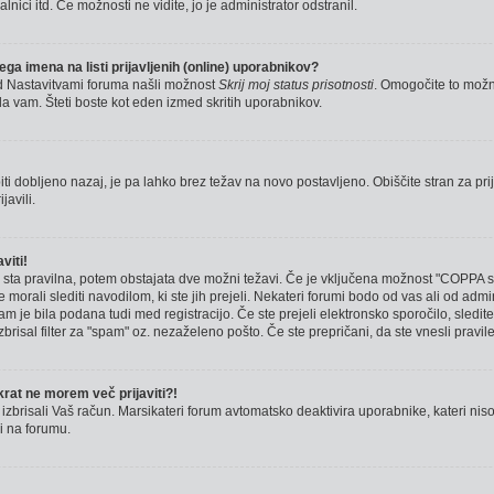
lnici itd. Če možnosti ne vidite, jo je administrator odstranil.
a imena na listi prijavljenih (online) uporabnikov?
d Nastavitvami foruma našli možnost
Skrij moj status prisotnosti
. Omogočite to mož
 vam. Šteti boste kot eden izmed skritih uporabnikov.
ti dobljeno nazaj, je pa lahko brez težav na novo postavljeno. Obiščite stran za prij
avili.
viti!
e sta pravilna, potem obstajata dve možni težavi. Če je vključena možnost "COPPA
e morali slediti navodilom, ki ste jih prejeli. Nekateri forumi bodo od vas ali od admi
vam je bila podana tudi med registracijo. Če ste prejeli elektronsko sporočilo, sledit
brisal filter za "spam" oz. nezaželeno pošto. Če ste prepričani, da ste vnesli pravile
rat ne morem več prijaviti?!
izbrisali Vaš račun. Marsikateri forum avtomatsko deaktivira uporabnike, kateri niso 
ni na forumu.