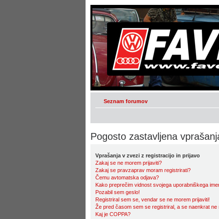
Seznam forumov
Pogosto zastavljena vprašanj
Vprašanja v zvezi z registracijo in prijavo
Zakaj se ne morem prijaviti?
Zakaj se pravzaprav moram registrirati?
Čemu avtomatska odjava?
Kako preprečim vidnost svojega uporabniškega imena n
Pozabil sem geslo!
Registriral sem se, vendar se ne morem prijaviti!
Že pred časom sem se registriral, a se naenkrat ne 
Kaj je COPPA?