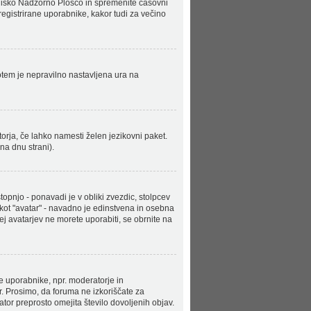
bniško Nadzorno Ploščo in spremenite časovni
egistrirane uporabnike, kakor tudi za večino
potem je nepravilno nastavljena ura na
torja, če lahko namesti želen jezikovni paket.
na dnu strani).
njo - ponavadi je v obliki zvezdic, stolpcev
 kot "avatar" - navadno je edinstvena in osebna
rej avatarjev ne morete uporabiti, se obrnite na
ne uporabnike, npr. moderatorje in
r. Prosimo, da foruma ne izkoriščate za
tor preprosto omejita število dovoljenih objav.