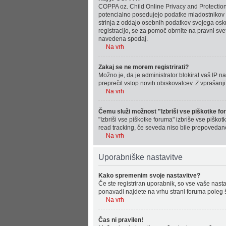
COPPA oz. Child Online Privacy and Protection Ac
potencialno posedujejo podatke mladostnikov st
strinja z oddajo osebnih podatkov svojega oskrbov
registracijo, se za pomoč obrnite na pravni sve
navedena spodaj.
Na vrh
Zakaj se ne morem registrirati?
Možno je, da je administrator blokiral vaš IP na
preprečil vstop novih obiskovalcev. Z vprašanji
Na vrh
Čemu služi možnost "Izbriši vse piškotke f
"Izbriši vse piškotke foruma" izbriše vse piško
read tracking, če seveda niso bile prepovedane
Na vrh
Uporabniške nastavitve
Kako spremenim svoje nastavitve?
Če ste registriran uporabnik, so vse vaše nast
ponavadi najdete na vrhu strani foruma poleg
Na vrh
Čas ni pravilen!