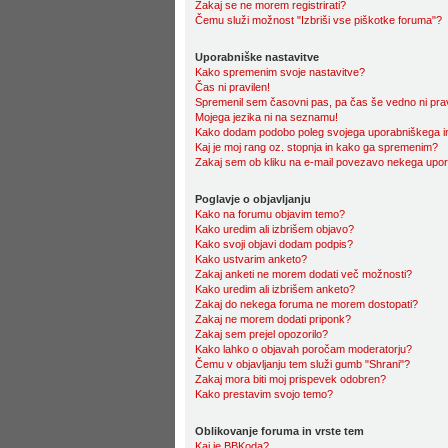
Zakaj se ne morem registrirati?
Čemu služi možnost "Izbriši vse piškotke foruma"?
Uporabniške nastavitve
Kako spremenim svoje nastavitve?
Čas ni pravilen!
Spremenil sem časovni pas, pa čas še vedno ni prav
Mojega jezika ni na seznamu!
Kako dodam podobo poleg svojega uporabniškega 
Kaj je moj rang oz. stopnja in kako ga spremenim?
Zakaj sem ob kliku na e-mail povezavo nekega upora
Poglavje o objavljanju
Kako na forumu objavim temo?
Kako uredim ali izbrišem objavo?
Kako svoji objavi dodam podpis?
Kako ustvarim anketo?
Zakaj anketi ne morem dodati več možnosti?
Kako uredim ali izbrišem anketo?
Zakaj do nekega foruma ne morem dostopati?
Zakaj ne morem dodati priponk?
Zakaj sem prejel opozorilo?
Kako lahko o objavah poročam moderatorju?
Čemu v objavljanju tem služi gumb "Shrani"?
Zakaj mora biti moj prispevek odobren?
Kako prestavim svojo temo?
Oblikovanje foruma in vrste tem
Kaj je BBKoda?