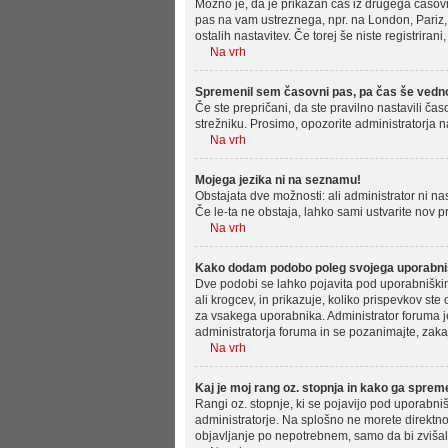
Možno je, da je prikazan čas iz drugega časov
pas na vam ustreznega, npr. na London, Pariz,
ostalih nastavitev. Če torej še niste registrirani
Na vrh
Spremenil sem časovni pas, pa čas še vedno 
Če ste prepričani, da ste pravilno nastavili ča
strežniku. Prosimo, opozorite administratorja n
Na vrh
Mojega jezika ni na seznamu!
Obstajata dve možnosti: ali administrator ni na
Če le-ta ne obstaja, lahko sami ustvarite nov p
Na vrh
Kako dodam podobo poleg svojega uporabn
Dve podobi se lahko pojavita pod uporabniški
ali krogcev, in prikazuje, koliko prispevkov st
za vsakega uporabnika. Administrator foruma je t
administratorja foruma in se pozanimajte, zakaj
Na vrh
Kaj je moj rang oz. stopnja in kako ga spre
Rangi oz. stopnje, ki se pojavijo pod uporabniš
administratorje. Na splošno ne morete direktno 
objavljanje po nepotrebnem, samo da bi zvišali 