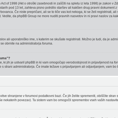
t of 1998 (Akt o otroški zasebnosti in zaščiti na spletu iz leta 1998) je zakon v Zdr
arih pod 13 let, zahteva pisno potrdilo staršev ali kakšen drug pravni dokument z 
anca. Če niste prepričani, ali se to tiče vas kot nekoga, ki se želi registrirati, ali 
t. Vedite, da phpBB Group ne more nuditi pravnih nasvetov in ni pravi naslov za kakr
slov ali uporabniško ime, s katerim se skušate registrirati. Možno je tudi, da je admi
 se obrnite na administratorja foruma.
oruma"?
tke, ki jih je ustvaril phpBB in ki vam omogočajo verodostojnost in prijavljenost na 
 s strani administratorja. Če imate težave s prijavljanjem ali odjavljanjem, vam b
avitve shranjene v forumovi podatkovni bazi. Če jih želite spremeniti, obiščite st
 še nekaterih povezav). Ta sistem vam bo omogočil spremembo vseh vaših nastavite