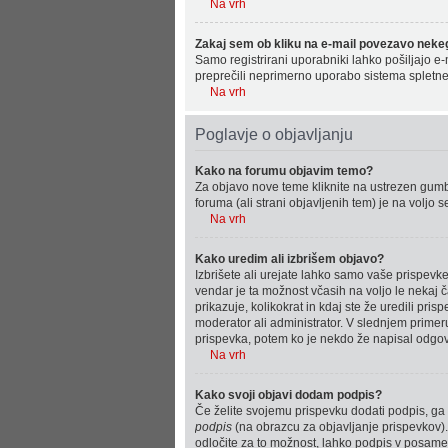
Na vrh
Zakaj sem ob kliku na e-mail povezavo nekeg
Samo registrirani uporabniki lahko pošiljajo e
preprečili neprimerno uporabo sistema spletne
Na vrh
Poglavje o objavljanju
Kako na forumu objavim temo?
Za objavo nove teme kliknite na ustrezen gumb 
foruma (ali strani objavljenih tem) je na voljo
Na vrh
Kako uredim ali izbrišem objavo?
Izbrišete ali urejate lahko samo vaše prispevke
vendar je ta možnost včasih na voljo le nekaj 
prikazuje, kolikokrat in kdaj ste že uredili pri
moderator ali administrator. V slednjem primeru
prispevka, potem ko je nekdo že napisal odgov
Na vrh
Kako svoji objavi dodam podpis?
Če želite svojemu prispevku dodati podpis, ga m
podpis
(na obrazcu za objavljanje prispevkov). 
odločite za to možnost, lahko podpis v posamez