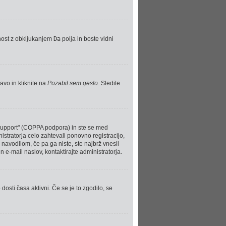
nost z obkljukanjem
Da
polja in boste vidni
avo in kliknite na
Pozabil sem geslo
. Sledite
 support" (COPPA podpora) in ste se med
nistratorja celo zahtevali ponovno registracijo,
e navodilom, če pa ga niste, ste najbrž vnesli
n e-mail naslov, kontaktirajte administratorja.
dosti časa aktivni. Če se je to zgodilo, se