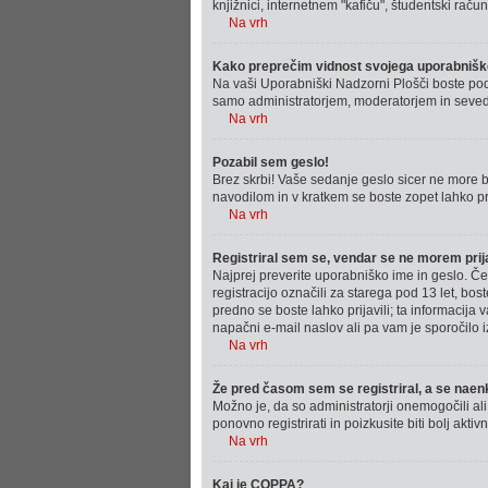
knjižnici, internetnem "kafiču", študentski računa
Na vrh
Kako preprečim vidnost svojega uporabniškeg
Na vaši Uporabniški Nadzorni Plošči boste po
samo administratorjem, moderatorjem in seveda
Na vrh
Pozabil sem geslo!
Brez skrbi! Vaše sedanje geslo sicer ne more bi
navodilom in v kratkem se boste zopet lahko prij
Na vrh
Registriral sem se, vendar se ne morem prija
Najprej preverite uporabniško ime in geslo. Č
registracijo označili za starega pod 13 let, bost
predno se boste lahko prijavili; ta informacija 
napačni e-mail naslov ali pa vam je sporočilo iz
Na vrh
Že pred časom sem se registriral, a se naenk
Možno je, da so administratorji onemogočili ali 
ponovno registrirati in poizkusite biti bolj aktiv
Na vrh
Kaj je COPPA?