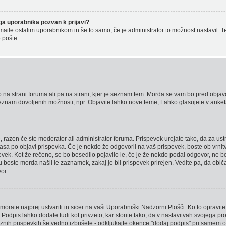
a uporabnika pozvan k prijavi?
-maile ostalim uporabnikom in še to samo, če je administrator to možnost nastavil
 pošte.
na strani foruma ali pa na strani, kjer je seznam tem. Morda se vam bo pred objavo 
 seznam dovoljenih možnosti, npr. Objavite lahko nove teme, Lahko glasujete v anketa
, razen če ste moderator ali administrator foruma. Prispevek urejate tako, da za us
časa po objavi prispevka. Če je nekdo že odgovoril na vaš prispevek, boste ob vrnit
spevek. Kot že rečeno, se bo besedilo pojavilo le, če je že nekdo podal odgovor, ne b
 boste morda našli le zaznamek, zakaj je bil prispevek prirejen. Vedite pa, da običa
or.
orate najprej ustvariti in sicer na vaši Uporabniški Nadzorni Plošči. Ko to opravite,
Podpis lahko dodate tudi kot privzeto, kar storite tako, da v nastavitvah svojega pro
nih prispevkih še vedno izbrišete - odkljukajte okence "dodaj podpis" pri samem o