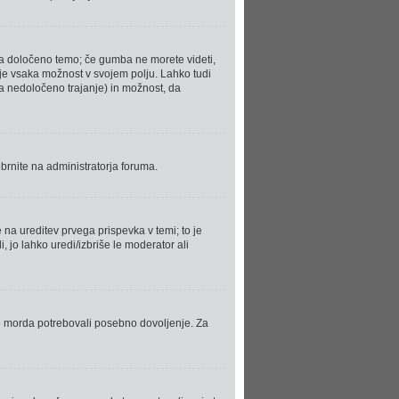
 na določeno temo; če gumba ne morete videti,
 je vsaka možnost v svojem polju. Lahko tudi
a nedoločeno trajanje) in možnost, da
brnite na administratorja foruma.
te na ureditev prvega prispevka v temi; to je
 jo lahko uredi/izbriše le moderator ali
te morda potrebovali posebno dovoljenje. Za