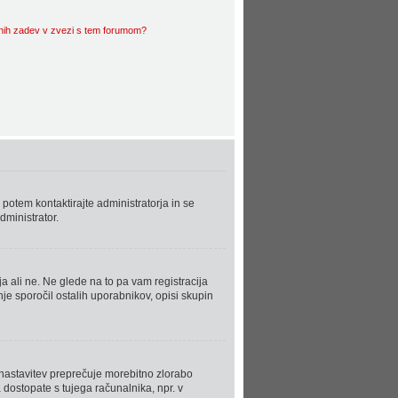
vnih zadev v zvezi s tem forumom?
 potem kontaktirajte administratorja in se
dministrator.
a ali ne. Ne glede na to pa vam registracija
je sporočil ostalih uporabnikov, opisi skupin
a nastavitev preprečuje morebitno zlorabo
dostopate s tujega računalnika, npr. v