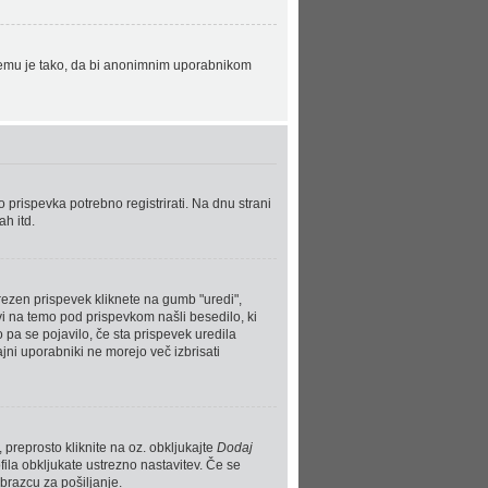
. Temu je tako, da bi anonimnim uporabnikom
prispevka potrebno registrirati. Na dnu strani
h itd.
trezen prispevek kliknete na gumb "uredi",
vi na temo pod prispevkom našli besedilo, ki
o pa se pojavilo, če sta prispevek uredila
jni uporabniki ne morejo več izbrisati
 preprosto kliknite na oz. obkljukajte
Dodaj
fila obkljukate ustrezno nastavitev. Če se
brazcu za pošiljanje.