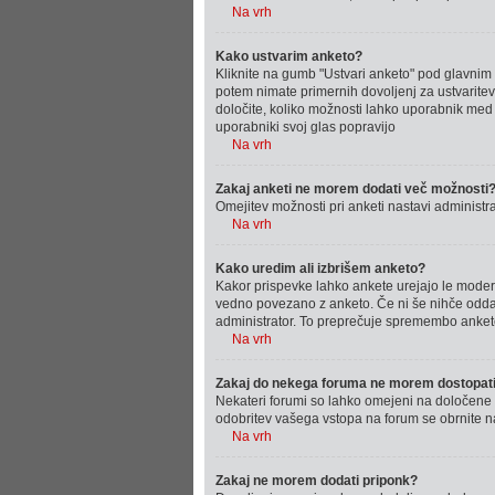
Na vrh
Kako ustvarim anketo?
Kliknite na gumb "Ustvari anketo" pod glavnim 
potem nimate primernih dovoljenj za ustvaritev 
določite, koliko možnosti lahko uporabnik med
uporabniki svoj glas popravijo
Na vrh
Zakaj anketi ne morem dodati več možnosti
Omejitev možnosti pri anketi nastavi administra
Na vrh
Kako uredim ali izbrišem anketo?
Kakor prispevke lahko ankete urejajo le moderator
vedno povezano z anketo. Če ni še nihče oddal s
administrator. To preprečuje spremembo ankete
Na vrh
Zakaj do nekega foruma ne morem dostopat
Nekateri forumi so lahko omejeni na določene 
odobritev vašega vstopa na forum se obrnite na
Na vrh
Zakaj ne morem dodati priponk?