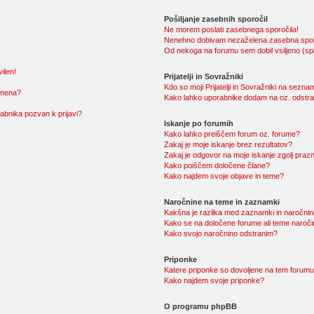
Pošiljanje zasebnih sporočil
Ne morem poslati zasebnega sporočila!
Nenehno dobivam nezaželena zasebna spor
Od nekoga na forumu sem dobil vsiljeno (spa
ilen!
Prijatelji in Sovražniki
Kdo so moji Prijatelji in Sovražniki na sezn
imena?
Kako lahko uporabnike dodam na oz. odstran
bnika pozvan k prijavi?
Iskanje po forumih
Kako lahko preiščem forum oz. forume?
Zakaj je moje iskanje brez rezultatov?
Zakaj je odgovor na moje iskanje zgolj prazn
Kako poiščem določene člane?
Kako najdem svoje objave in teme?
Naročnine na teme in zaznamki
Kakšna je razlika med zaznamki in naročni
Kako se na določene forume ali teme naroč
Kako svojo naročnino odstranim?
Priponke
Katere priponke so dovoljene na tem forum
Kako najdem svoje priponke?
O programu phpBB