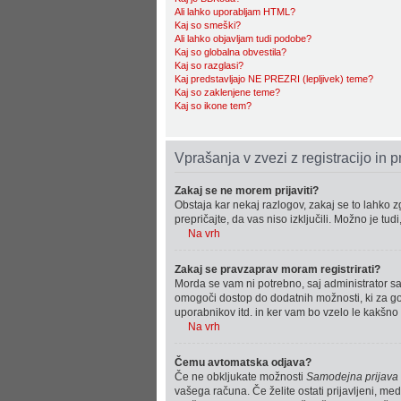
Ali lahko uporabljam HTML?
Kaj so smeški?
Ali lahko objavljam tudi podobe?
Kaj so globalna obvestila?
Kaj so razglasi?
Kaj predstavljajo NE PREZRI (lepljivek) teme?
Kaj so zaklenjene teme?
Kaj so ikone tem?
Vprašanja v zvezi z registracijo in p
Zakaj se ne morem prijaviti?
Obstaja kar nekaj razlogov, zakaj se to lahko zg
prepričajte, da vas niso izključili. Možno je tu
Na vrh
Zakaj se pravzaprav moram registrirati?
Morda se vam ni potrebno, saj administrator sa
omogoči dostop do dodatnih možnosti, ki za gost
uporabnikov itd. in ker vam bo vzelo le kakšno m
Na vrh
Čemu avtomatska odjava?
Če ne obkljukate možnosti
Samodejna prijava
vašega računa. Če želite ostati prijavljeni, m