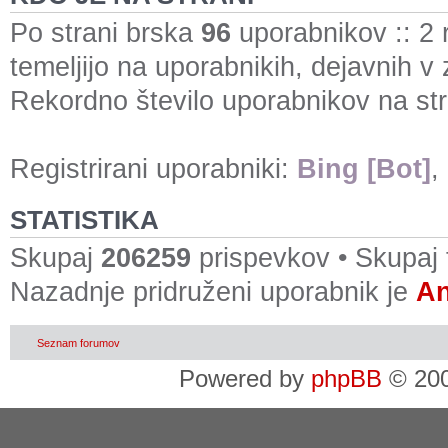
Po strani brska
96
uporabnikov :: 2 r
temeljijo na uporabnikih, dejavnih v
Rekordno število uporabnikov na str
Registrirani uporabniki:
Bing [Bot]
,
STATISTIKA
Skupaj
206259
prispevkov • Skupaj
Nazadnje pridruženi uporabnik je
An
Seznam forumov
Powered by
phpBB
© 200