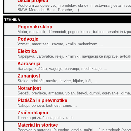
Ostali projekti
Podforum za opise večjih predelav, obnov in restavriranj ostalih vo
BMW, Mercedes-Benz, Porsche, ...)
TEHNIKA
Pogonski sklop
Motor, menjalnik, diferenciali, pogonske osi, turbine, sesalni in izpu
Podvozje
Vzmeti, amortizerji, zavore, krmilni mehanizem, ...
Elektrika
Napeljava, varovalke, releji, krmilniki, navigacijske naprave, avtoak
Karoserija
Sanacija, zaščita, varjenje, barvanje, modifikacije, ...
Zunanjost
Stekla, odbijači, maske, letvice, kljuke, luči, ...
Notranjost
Sedeži, prevleke, armatura, volan, števci, gumbi, ogrevanje, klima, 
Platišča in pnevmatike
Nakupi, obnova, lastnosti, cene, ...
Zračnohlajeni
Tehnika pri zračnohlajenih vozilih
Material in storitve
Pogovori o materialu (surovine, orodja, načrti, ...) in storitvah (bar