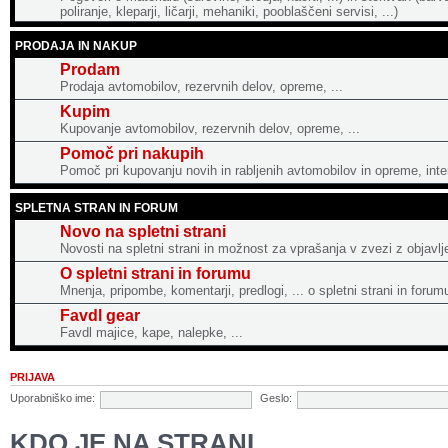
poliranje, kleparji, ličarji, mehaniki, pooblaščeni servisi, ...)
PRODAJA IN NAKUP
Prodam
Prodaja avtomobilov, rezervnih delov, opreme, ...
Kupim
Kupovanje avtomobilov, rezervnih delov, opreme, ...
Pomoč pri nakupih
Pomoč pri kupovanju novih in rabljenih avtomobilov in opreme, intern
SPLETNA STRAN IN FORUM
Novo na spletni strani
Novosti na spletni strani in možnost za vprašanja v zvezi z objavlj
O spletni strani in forumu
Mnenja, pripombe, komentarji, predlogi, ... o spletni strani in forum
Favdl gear
Favdl majice, kape, nalepke, ...
PRIJAVA
Uporabniško ime:
Geslo:
KDO JE NA STRANI