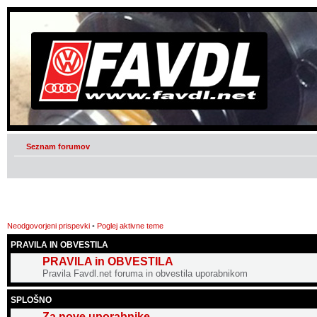
Seznam forumov
Neodgovorjeni prispevki
•
Poglej aktivne teme
PRAVILA IN OBVESTILA
PRAVILA in OBVESTILA
Pravila Favdl.net foruma in obvestila uporabnikom
SPLOŠNO
Za nove uporabnike