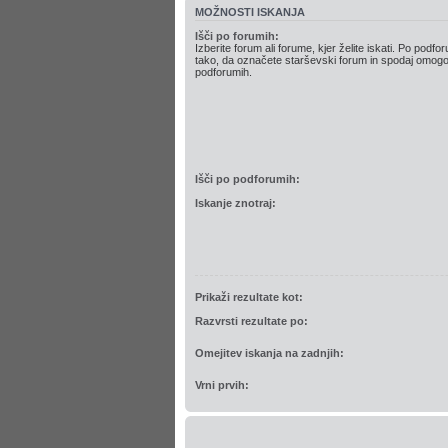
MOŽNOSTI ISKANJA
Išči po forumih:
Izberite forum ali forume, kjer želite iskati. Po podfor
tako, da označete starševski forum in spodaj omogoč
podforumih.
Išči po podforumih:
Iskanje znotraj:
Prikaži rezultate kot:
Razvrsti rezultate po:
Omejitev iskanja na zadnjih:
Vrni prvih: