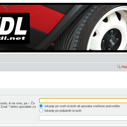
Nap
esedo, ki ne sme, pa
-
. Če
Iskanje po vseh izrazih ali uporaba vnešene poizvedbe
. Znak * lahko uporabite za
Iskanje po poljubnih izrazih