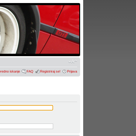
redno iskanje
FAQ
Registriraj se!
Prijava