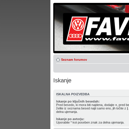
Seznam forumov
Iskanje
ISKALNA POIZVEDBA
Iskanje po ključnih besedah:
Pred besedo, ki mora biti najdena, dodajte
+
, pred b
želite iz seznama besed najti samo eno, jih ločite z
|
delna ujemanja.
Iskanje po avtorju:
Uporabite * kot poseben znak za delna ujemanja.