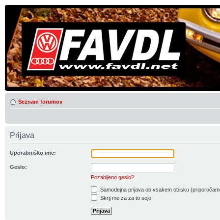
Seznam forumov
Prijava
Uporabniško ime:
Geslo:
Pozabljeno geslo?
Samodejna prijava ob vsakem obisku (priporočam
Skrij me za za to sejo