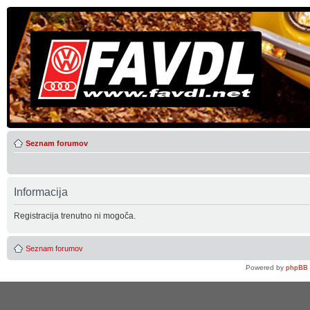
Seznam forumov
Informacija
Registracija trenutno ni mogoča.
Seznam forumov
Powered by
phpBB