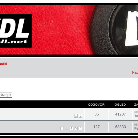
godki
Nap
ODGOVORI
OGLEDI
Z
Na
36
41207
To
1
2
Na
127
68833
...
Pe
1
4
5
6