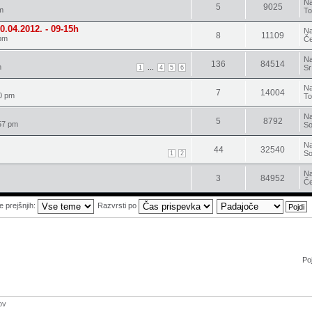
Na
5
9025
m
To
0.04.2012. - 09-15h
Na
8
11109
 pm
Če
Na
136
84514
m
...
Sr
1
4
5
6
Na
7
14004
0 pm
To
Na
5
8792
57 pm
So
Na
44
32540
So
1
2
Na
3
84952
Če
e prejšnjih:
Razvrsti po
Poj
ov