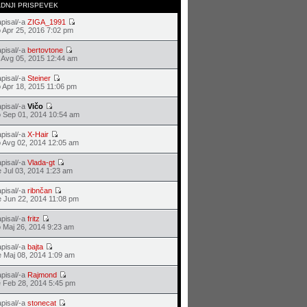
ADNJI PRISPEVEK
pisal/-a
ZIGA_1991
 Apr 25, 2016 7:02 pm
pisal/-a
bertovtone
 Avg 05, 2015 12:44 am
pisal/-a
Steiner
 Apr 18, 2015 11:06 pm
pisal/-a
Vičo
 Sep 01, 2014 10:54 am
pisal/-a
X-Hair
 Avg 02, 2014 12:05 am
pisal/-a
Vlada-gt
 Jul 03, 2014 1:23 am
pisal/-a
ribnčan
 Jun 22, 2014 11:08 pm
pisal/-a
fritz
 Maj 26, 2014 9:23 am
pisal/-a
bajta
 Maj 08, 2014 1:09 am
pisal/-a
Rajmond
 Feb 28, 2014 5:45 pm
pisal/-a
stonecat