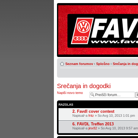
Seznam forumov
‹
Splošno
‹
Srečanja in do
Srečanja in dogodki
Napiši novo temo
RAZGLAS
2. Favdl cover contest
Napisal/-a
fritz
» So Avg 10, 2013 1:01 pm
6. FAVDL Treffen 2013
Napisal/-a
jinx82
» So Avg 10, 2013 9:57 am