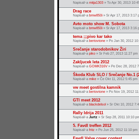
Napisal/-a
mitja1303
» To Apr 30, 2013 10:4
Drag race
Napisal/-a
bmw850i
» Sr Apr 17, 2013 3:17
Avto moto show M. Sobota
Napisal/-a
bmw850i
» Sr Apr 17, 2013 3:16
tema ;;;pivo kar tako
Napisal/-a
bertovtone
» Po Jan 30, 2012 10
Srečanje starodobnikov Žiri
Napisal/-a
piko
» Sr Feb 27, 2013 11:27 pm
Zakljucek leta 2012
Napisal/-a
GOMK316V
» Pe Dec 28, 2012 
Škoda Klub SLO / Srečanje No.1 (2
Napisal/-a
mike
» Če Okt 11, 2012 5:45 pm
vw meet gostilna kamnik
Napisal/-a
bertovtone
» Po Nov 19, 2012 11
GTI meet 2012
Napisal/-a
blackdelsol
» Sr Okt 10, 2012 7:
Rally Idrija 2011
Napisal/-a
Jurtz
» Sr Sep 28, 2011 10:10 p
5. Favdl treffen 2012
Napisal/-a
fritz
» Po Jun 25, 2012 11:10 pm
Favdl Valve cover contest