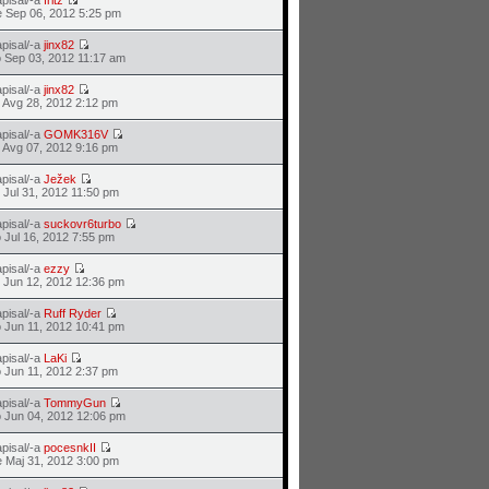
pisal/-a
fritz
 Sep 06, 2012 5:25 pm
pisal/-a
jinx82
 Sep 03, 2012 11:17 am
pisal/-a
jinx82
 Avg 28, 2012 2:12 pm
pisal/-a
GOMK316V
 Avg 07, 2012 9:16 pm
pisal/-a
Ježek
 Jul 31, 2012 11:50 pm
pisal/-a
suckovr6turbo
 Jul 16, 2012 7:55 pm
pisal/-a
ezzy
 Jun 12, 2012 12:36 pm
pisal/-a
Ruff Ryder
 Jun 11, 2012 10:41 pm
pisal/-a
LaKi
 Jun 11, 2012 2:37 pm
pisal/-a
TommyGun
 Jun 04, 2012 12:06 pm
pisal/-a
pocesnkII
 Maj 31, 2012 3:00 pm