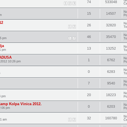
Na
74
533048
Če
1
2
3
Na
15
14507
pm
Po
12
Na
26
32820
To
1
2
Na
46
35470
25 pm
To
1
2
lja
Na
13
13252
1 pm
To
LADUSA
Na
1
6762
 2012 10:26 pm
Po
Na
0
6283
m
To
Na
7
9540
Po
Na
20
18223
4 pm
Po
amp Kolpa Vinica 2012.
Na
0
6203
2:06 pm
Po
Na
32
160780
31 am
Če
1
2