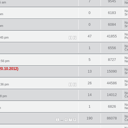
7
9545
5 am
Ne
Na
0
6183
 pm
Sr
Na
0
6084
 pm
Sr
Na
47
41855
:45 pm
Po
1
2
Na
1
6556
Če
Na
5
8727
7:56 pm
Ne
0.10.2012)
Na
13
15090
Sr
Na
26
44586
:36 pm
Sr
1
2
Na
14
14012
48 pm
Če
Na
1
6826
m
Ne
Na
190
86078
...
Če
1
6
7
8