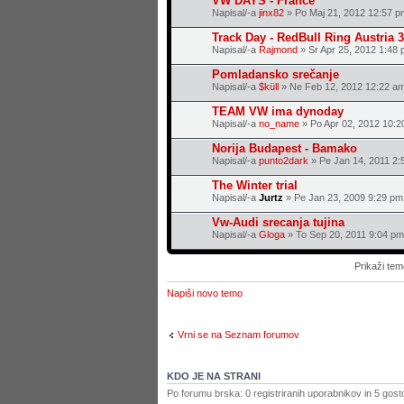
VW DAYS - France
Napisal/-a
jinx82
» Po Maj 21, 2012 12:57 p
Track Day - RedBull Ring Austria 3
Napisal/-a
Rajmond
» Sr Apr 25, 2012 1:48
Pomladansko srečanje
Napisal/-a
$küll
» Ne Feb 12, 2012 12:22 a
TEAM VW ima dynoday
Napisal/-a
no_name
» Po Apr 02, 2012 10:2
Norija Budapest - Bamako
Napisal/-a
punto2dark
» Pe Jan 14, 2011 2:
The Winter trial
Napisal/-a
Jurtz
» Pe Jan 23, 2009 9:29 pm
Vw-Audi srecanja tujina
Napisal/-a
Gloga
» To Sep 20, 2011 9:04 pm
Prikaži tem
Napiši novo temo
Vrni se na Seznam forumov
KDO JE NA STRANI
Po forumu brska: 0 registriranih uporabnikov in 5 gost