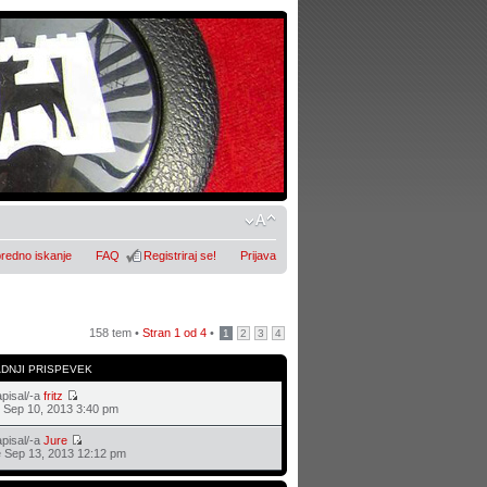
redno iskanje
FAQ
Registriraj se!
Prijava
158 tem •
Stran
1
od
4
•
1
2
3
4
ADNJI PRISPEVEK
pisal/-a
fritz
 Sep 10, 2013 3:40 pm
pisal/-a
Jure
 Sep 13, 2013 12:12 pm