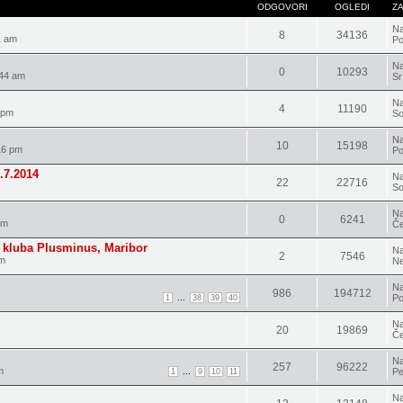
ODGOVORI
OGLEDI
Z
Na
8
34136
1 am
Po
Na
0
10293
:44 am
Sr
Na
4
11190
 pm
So
Na
10
15198
16 pm
Po
7.2014
Na
22
22716
So
Na
0
6241
am
Če
a kluba Plusminus, Maribor
Na
2
7546
pm
Ne
Na
986
194712
...
Po
1
38
39
40
Na
20
19869
Če
Na
257
96222
m
...
Pe
1
9
10
11
Na