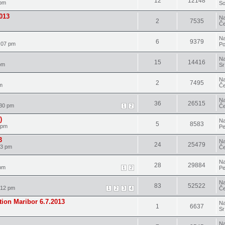
12
12148
 pm
So
2013
Na
2
7535
Če
Na
6
9379
:07 pm
Po
Na
15
14416
pm
Sr
Na
2
7495
m
Če
Na
36
26515
:30 pm
Če
1
2
)
Na
5
8583
 pm
Pe
3
Na
24
25479
43 pm
Če
Na
28
29884
pm
Pe
1
2
Na
83
52522
:12 pm
Če
1
2
3
4
on Maribor 6.7.2013
Na
1
6637
Sr
Na