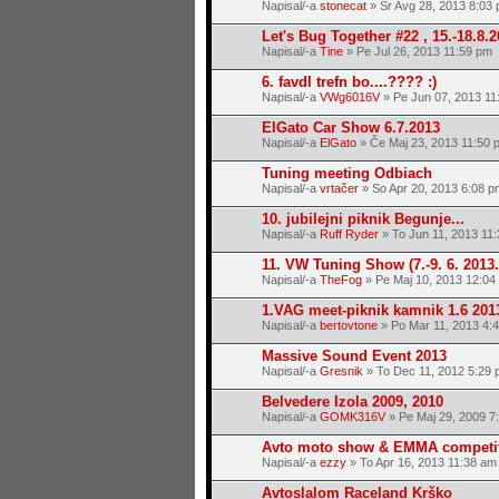
Napisal/-a
stonecat
» Sr Avg 28, 2013 8:03
Let's Bug Together #22 , 15.-18.8.
Napisal/-a
Tine
» Pe Jul 26, 2013 11:59 pm
6. favdl trefn bo....???? :)
Napisal/-a
VWg6016V
» Pe Jun 07, 2013 11
ElGato Car Show 6.7.2013
Napisal/-a
ElGato
» Če Maj 23, 2013 11:50 
Tuning meeting Odbiach
Napisal/-a
vrtačer
» So Apr 20, 2013 6:08 p
10. jubilejni piknik Begunje...
Napisal/-a
Ruff Ryder
» To Jun 11, 2013 11
11. VW Tuning Show (7.-9. 6. 2013.
Napisal/-a
TheFog
» Pe Maj 10, 2013 12:04
1.VAG meet-piknik kamnik 1.6 201
Napisal/-a
bertovtone
» Po Mar 11, 2013 4:
Massive Sound Event 2013
Napisal/-a
Gresnik
» To Dec 11, 2012 5:29 
Belvedere Izola 2009, 2010
Napisal/-a
GOMK316V
» Pe Maj 29, 2009 7
Avto moto show & EMMA competiti
Napisal/-a
ezzy
» To Apr 16, 2013 11:38 am
Avtoslalom Raceland Krško