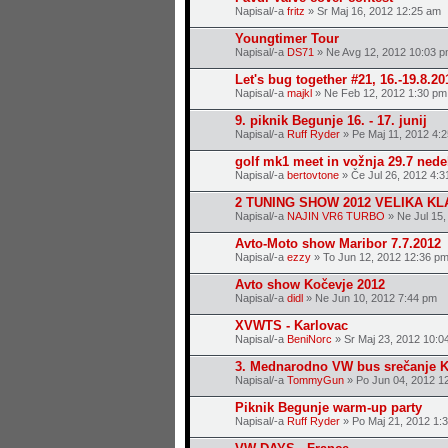
Napisal/-a
fritz
» Sr Maj 16, 2012 12:25 am
Youngtimer Tour
Napisal/-a
DS71
» Ne Avg 12, 2012 10:03 
Let's bug together #21, 16.-19.8.20
Napisal/-a
majkl
» Ne Feb 12, 2012 1:30 pm
9. piknik Begunje 16. - 17. junij
Napisal/-a
Ruff Ryder
» Pe Maj 11, 2012 4:
golf mk1 meet in vožnja 29.7 nede
Napisal/-a
bertovtone
» Če Jul 26, 2012 4:3
2 TUNING SHOW 2012 VELIKA K
Napisal/-a
NAJIN VR6 TURBO
» Ne Jul 15,
Avto-Moto show Maribor 7.7.2012
Napisal/-a
ezzy
» To Jun 12, 2012 12:36 p
Avto show Kočevje 2012
Napisal/-a
didl
» Ne Jun 10, 2012 7:44 pm
XVWTS - Karlovac
Napisal/-a
BeniNorc
» Sr Maj 23, 2012 10:0
3. Mednarodno VW bus srečanje K
Napisal/-a
TommyGun
» Po Jun 04, 2012 1
Piknik Begunje warm-up party
Napisal/-a
Ruff Ryder
» Po Maj 21, 2012 1: