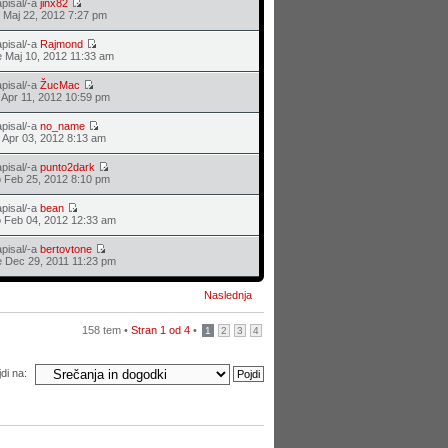
pisal/-a
jinx82
 Maj 22, 2012 7:27 pm
pisal/-a
Rajmond
 Maj 10, 2012 11:33 am
pisal/-a
ŽucMac
 Apr 11, 2012 10:59 pm
pisal/-a
no_name
 Apr 03, 2012 8:13 am
pisal/-a
punto2dark
 Feb 25, 2012 8:10 pm
pisal/-a
bean
 Feb 04, 2012 12:33 am
pisal/-a
bertovtone
 Dec 29, 2011 11:23 pm
Naslednja
158 tem •
Stran
1
od
4
•
1
2
3
4
di na: