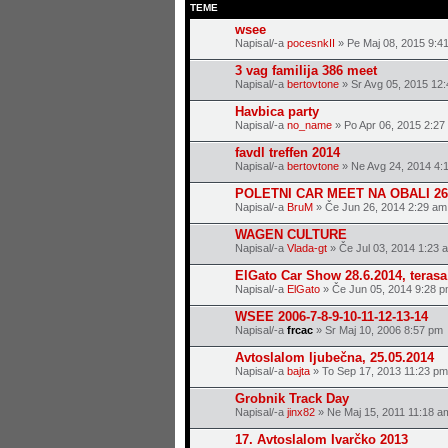
TEME
wsee
Napisal/-a
pocesnkII
» Pe Maj 08, 2015 9:4
3 vag familija 386 meet
Napisal/-a
bertovtone
» Sr Avg 05, 2015 12
Havbica party
Napisal/-a
no_name
» Po Apr 06, 2015 2:27
favdl treffen 2014
Napisal/-a
bertovtone
» Ne Avg 24, 2014 4:
POLETNI CAR MEET NA OBALI 26.
Napisal/-a
BruM
» Če Jun 26, 2014 2:29 am
WAGEN CULTURE
Napisal/-a
Vlada-gt
» Če Jul 03, 2014 1:23 
ElGato Car Show 28.6.2014, teras
Napisal/-a
ElGato
» Če Jun 05, 2014 9:28 
WSEE 2006-7-8-9-10-11-12-13-14
Napisal/-a
frcac
» Sr Maj 10, 2006 8:57 pm
Avtoslalom ljubečna, 25.05.2014
Napisal/-a
bajta
» To Sep 17, 2013 11:23 pm
Grobnik Track Day
Napisal/-a
jinx82
» Ne Maj 15, 2011 11:18 a
17. Avtoslalom Ivarčko 2013