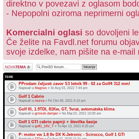
direktno v povezavi z oglasom bodo 
- Nepopolni oziroma neprimerni ogla
Komercialni oglasi
so dovoljeni l
Če želite na Favdl.net forumu objav
svoje izdelke, nam pišite na e-mail
Napiši novo temo
TEME
PProdam čeljusti zavor S3 letnik 99 - 02 za Golf4 312 mm!
Napisal/-a
Magnus
» Sr Avg 03, 2022 7:44 pm
Golf 1 Cabrio
Napisal/-a
murva
» Pe Okt 08, 2021 6:10 pm
Golf III, 1.9TDI, 81Kw, GT, 5vrat, avtomatska klima
Napisal/-a
grmsek.damjan
» Ne Maj 02, 2021 10:00 am
Golf 1 GTI cabrio papirji + številka šasije
Napisal/-a
golf1_16V_T
» To Apr 13, 2021 8:25 pm
P: motor vw 1.8 8v DX K-Jetronic - Scirocco, Golf 1 GTI
Napisal/-a
TITan
» Če Avg 27, 2020 11:21 am