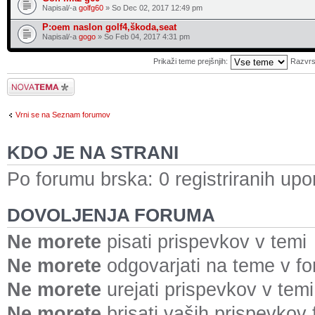
Napisal/-a
golfg60
» So Dec 02, 2017 12:49 pm
P:oem naslon golf4,škoda,seat
Napisal/-a
gogo
» So Feb 04, 2017 4:31 pm
Prikaži teme prejšnjih:
Razvrs
Napiši novo temo
Vrni se na Seznam forumov
KDO JE NA STRANI
Po forumu brska: 0 registriranih upo
DOVOLJENJA FORUMA
Ne morete
pisati prispevkov v temi
Ne morete
odgovarjati na teme v f
Ne morete
urejati prispevkov v temi
Ne morete
brisati vaših prispevkov