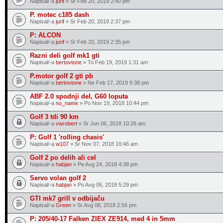
Napisal/-a
jurif
» Sr Feb 20, 2019 2:40 pm
P. motec c185 dash
Napisal/-a
jurif
» Sr Feb 20, 2019 2:37 pm
P: ALCON
Napisal/-a
jurif
» Sr Feb 20, 2019 2:35 pm
Razni deli golf mk1 gti
Napisal/-a
bertovtone
» To Feb 19, 2019 1:31 am
P.motor golf 2 gti pb
Napisal/-a
bertovtone
» Ne Feb 17, 2019 9:38 pm
ABF 2.0 spodnji del, G60 loputa
Napisal/-a
no_name
» Po Nov 19, 2018 10:44 pm
Golf 3 tdi 90 km
Napisal/-a
vwrobert
» Sr Jun 06, 2018 10:26 am
P: Golf 1 'rolling chasis'
Napisal/-a
w107
» Sr Nov 07, 2018 10:46 am
Golf 2 po delih ali cel
Napisal/-a
habjan
» Pe Avg 24, 2018 4:38 pm
Servo volan golf 2
Napisal/-a
habjan
» Po Avg 06, 2018 5:29 pm
GTI mk7 grill v odbijaču
Napisal/-a
Green
» Sr Avg 08, 2018 2:56 pm
P: 205/40-17 Falken ZIEX ZE914, med 4 in 5mm