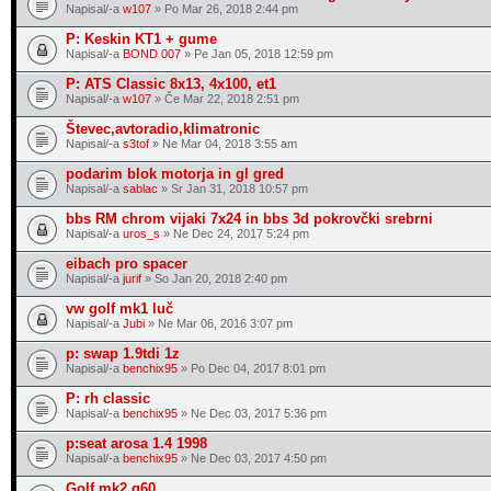
Napisal/-a
w107
» Po Mar 26, 2018 2:44 pm
P: Keskin KT1 + gume
Napisal/-a
BOND 007
» Pe Jan 05, 2018 12:59 pm
P: ATS Classic 8x13, 4x100, et1
Napisal/-a
w107
» Če Mar 22, 2018 2:51 pm
Števec,avtoradio,klimatronic
Napisal/-a
s3tof
» Ne Mar 04, 2018 3:55 am
podarim blok motorja in gl gred
Napisal/-a
sablac
» Sr Jan 31, 2018 10:57 pm
bbs RM chrom vijaki 7x24 in bbs 3d pokrovčki srebrni
Napisal/-a
uros_s
» Ne Dec 24, 2017 5:24 pm
eibach pro spacer
Napisal/-a
jurif
» So Jan 20, 2018 2:40 pm
vw golf mk1 luč
Napisal/-a
Jubi
» Ne Mar 06, 2016 3:07 pm
p: swap 1.9tdi 1z
Napisal/-a
benchix95
» Po Dec 04, 2017 8:01 pm
P: rh classic
Napisal/-a
benchix95
» Ne Dec 03, 2017 5:36 pm
p:seat arosa 1.4 1998
Napisal/-a
benchix95
» Ne Dec 03, 2017 4:50 pm
Golf mk2 g60