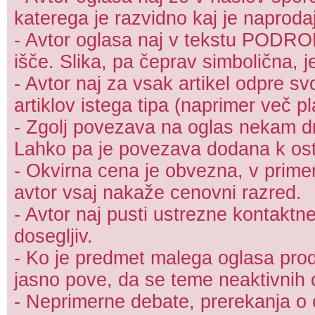
katerega je razvidno kaj je naproda
- Avtor oglasa naj v tekstu PODRO
išče. Slika, pa čeprav simbolična, j
- Avtor naj za vsak artikel odpre s
artiklov istega tipa (naprimer več pl
- Zgolj povezava na oglas nekam dr
Lahko pa je povezava dodana k ost
- Okvirna cena je obvezna, v prime
avtor vsaj nakaže cenovni razred.
- Avtor naj pusti ustrezne kontaktn
dosegljiv.
- Ko je predmet malega oglasa proda
jasno pove, da se teme neaktivnih 
- Neprimerne debate, prerekanja o c