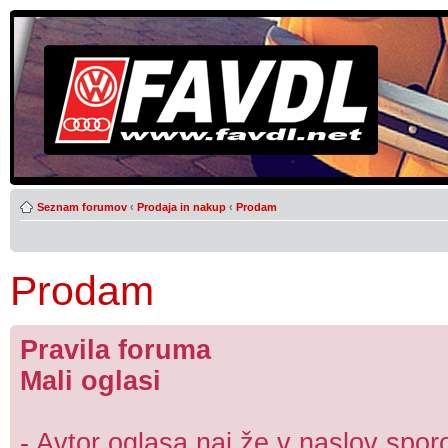
Seznam forumov
‹
Prodaja in nakup
‹
Prodam
Prodam
Pravila foruma
Mali oglasi
- Avtor oglasa naj že v naslov sporo