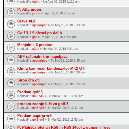
Napisal/-a
nalim
» Ne Avg 05, 2018 11:10 am
P: ADL motor
Napisal/-a
jurif
» Po Apr 02, 2018 2:14 pm
Glava ABF
Napisal/-a
apokalipso
» To Maj 15, 2018 6:33 am
Golf 3 1.9 diesel po delih
Napisal/-a
getl
» Po Apr 02, 2018 12:54 pm
Menjalnik 6 prestav
Napisal/-a
s3tof
» Ne Mar 04, 2018 3:51 am
ABF računalnik in napeljava
Napisal/-a
apokalipso
» To Maj 15, 2018 6:35 am
Klima komresor kondenzator MK2 GTI
Napisal/-a
apokalipso
» To Maj 15, 2018 6:29 am
Strop črn gti
Napisal/-a
apokalipso
» To Maj 15, 2018 6:25 am
Prodam golf 3
Napisal/-a
mk3-vr6
» Sr Maj 02, 2018 12:16 pm
prodam zadnje luči za golf 3
Napisal/-a
mk3-vr6
» Sr Maj 02, 2018 12:11 pm
Prodam papirje vr6
Napisal/-a
mk3-vr6
» Sr Maj 02, 2018 11:53 am
P: Platišča Steffan RS8 in RS9 14col z gumami Toyo