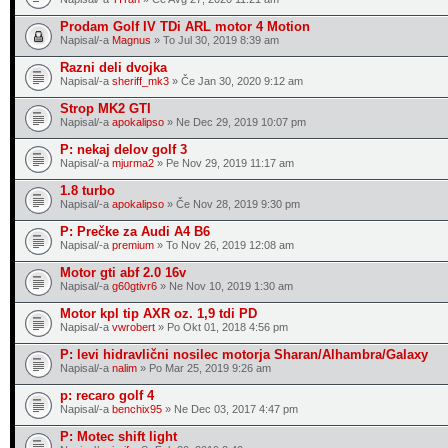
Prodam Golf IV TDi ARL motor 4 Motion
Napisal/-a
Magnus
» To Jul 30, 2019 8:39 am
Razni deli dvojka
Napisal/-a
sheriff_mk3
» Če Jan 30, 2020 9:12 am
Strop MK2 GTI
Napisal/-a
apokalipso
» Ne Dec 29, 2019 10:07 pm
P: nekaj delov golf 3
Napisal/-a
mjurma2
» Pe Nov 29, 2019 11:17 am
1.8 turbo
Napisal/-a
apokalipso
» Če Nov 28, 2019 9:30 pm
P: Prečke za Audi A4 B6
Napisal/-a
premium
» To Nov 26, 2019 12:08 am
Motor gti abf 2.0 16v
Napisal/-a
g60gtivr6
» Ne Nov 10, 2019 1:30 am
Motor kpl tip AXR oz. 1,9 tdi PD
Napisal/-a
vwrobert
» Po Okt 01, 2018 4:56 pm
P: levi hidravlični nosilec motorja Sharan/Alhambra/Galaxy
Napisal/-a
nalim
» Po Mar 25, 2019 9:26 am
p: recaro golf 4
Napisal/-a
benchix95
» Ne Dec 03, 2017 4:47 pm
P: Motec shift light