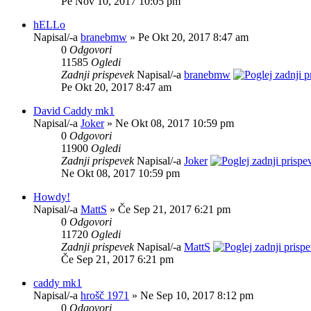
Pe Nov 10, 2017 10:05 pm
hELLo
Napisal/-a
branebmw
» Pe Okt 20, 2017 8:47 am
0
Odgovori
11585
Ogledi
Zadnji prispevek
Napisal/-a
branebmw
Pe Okt 20, 2017 8:47 am
David Caddy mk1
Napisal/-a
Joker
» Ne Okt 08, 2017 10:59 pm
0
Odgovori
11900
Ogledi
Zadnji prispevek
Napisal/-a
Joker
Ne Okt 08, 2017 10:59 pm
Howdy!
Napisal/-a
MattS
» Če Sep 21, 2017 6:21 pm
0
Odgovori
11720
Ogledi
Zadnji prispevek
Napisal/-a
MattS
Če Sep 21, 2017 6:21 pm
caddy mk1
Napisal/-a
hrošč 1971
» Ne Sep 10, 2017 8:12 pm
0
Odgovori