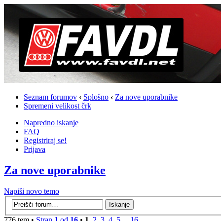
Seznam forumov
‹
Splošno
‹
Za nove uporabnike
Spremeni velikost črk
Napredno iskanje
FAQ
Registriraj se!
Prijava
Za nove uporabnike
Napiši novo temo
776 tem •
Stran
1
od
16
•
1
,
2
,
3
,
4
,
5
...
16