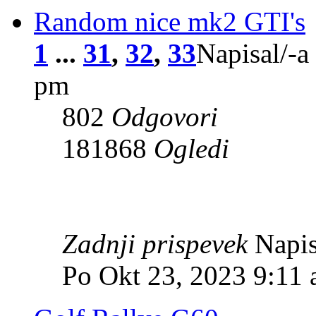
Random nice mk2 GTI's
1
...
31
,
32
,
33
Napisal/-a
pm
802
Odgovori
181868
Ogledi
Zadnji prispevek
Napis
Po Okt 23, 2023 9:11