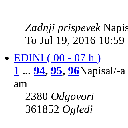
Zadnji prispevek
Napis
To Jul 19, 2016 10:59
EDINI ( 00 - 07 h )
1
...
94
,
95
,
96
Napisal/-a
am
2380
Odgovori
361852
Ogledi