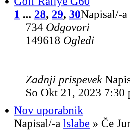
Golf Rallye G60
1
...
28
,
29
,
30
Napisal/-a
734
Odgovori
149618
Ogledi
Zadnji prispevek
Napis
So Okt 21, 2023 7:30
Nov uporabnik
Napisal/-a
lslabe
» Če Ju