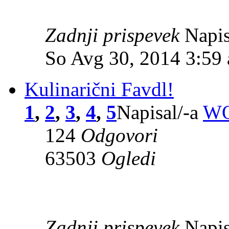
Zadnji prispevek
Napis
So Avg 30, 2014 3:59
Kulinarični Favdl!
1
,
2
,
3
,
4
,
5
Napisal/-a
W
124
Odgovori
63503
Ogledi
Zadnji prispevek
Napis