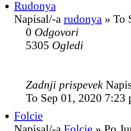
Rudonya
Napisal/-a
rudonya
» To 
0
Odgovori
5305
Ogledi
Zadnji prispevek
Napis
To Sep 01, 2020 7:23
Folcie
Napisal/-a
Folcie
» Po Ju