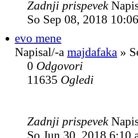
Zadnji prispevek
Napis
So Sep 08, 2018 10:0
evo mene
Napisal/-a
majdafaka
» S
0
Odgovori
11635
Ogledi
Zadnji prispevek
Napis
So Jun 30, 2018 6:10