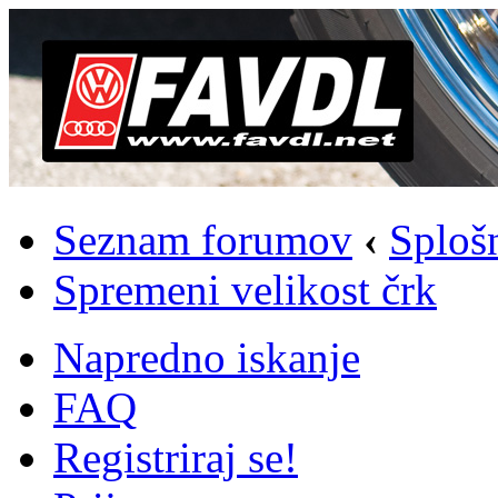
Seznam forumov
‹
Sploš
Spremeni velikost črk
Napredno iskanje
FAQ
Registriraj se!