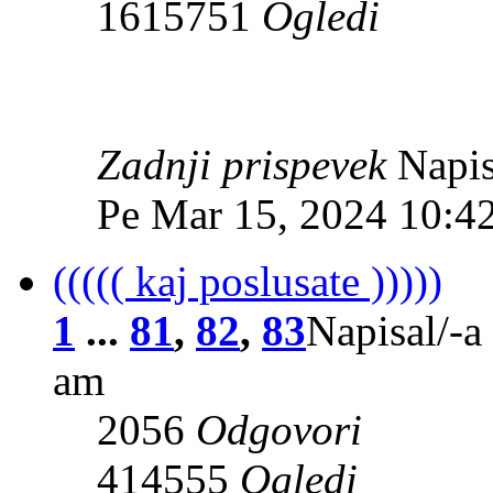
1615751
Ogledi
Zadnji prispevek
Napis
Pe Mar 15, 2024 10:4
((((( kaj poslusate )))))
1
...
81
,
82
,
83
Napisal/-a
am
2056
Odgovori
414555
Ogledi