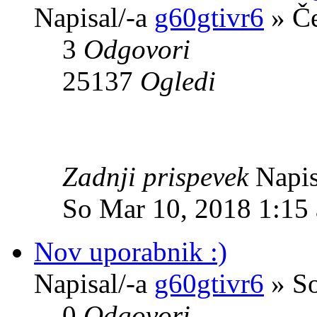
Napisal/-a
g60gtivr6
» Če
3
Odgovori
25137
Ogledi
Zadnji prispevek
Napis
So Mar 10, 2018 1:15
Nov uporabnik :)
Napisal/-a
g60gtivr6
» So
0
Odgovori