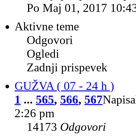
Po Maj 01, 2017 10:4
Aktivne teme
Odgovori
Ogledi
Zadnji prispevek
GUŽVA ( 07 - 24 h )
1
...
565
,
566
,
567
Napisa
2:26 pm
14173
Odgovori