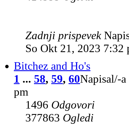
Zadnji prispevek
Napis
So Okt 21, 2023 7:32
Bitchez and Ho's
1
...
58
,
59
,
60
Napisal/-a
pm
1496
Odgovori
377863
Ogledi