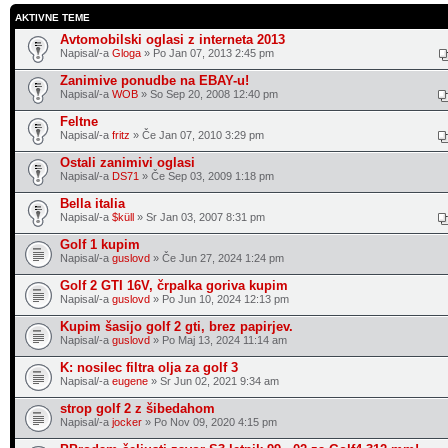
AKTIVNE TEME
Avtomobilski oglasi z interneta 2013
Napisal/-a
Gloga
» Po Jan 07, 2013 2:45 pm
Zanimive ponudbe na EBAY-u!
Napisal/-a
WOB
» So Sep 20, 2008 12:40 pm
Feltne
Napisal/-a
fritz
» Če Jan 07, 2010 3:29 pm
Ostali zanimivi oglasi
Napisal/-a
DS71
» Če Sep 03, 2009 1:18 pm
Bella italia
Napisal/-a
$küll
» Sr Jan 03, 2007 8:31 pm
Golf 1 kupim
Napisal/-a
guslovd
» Če Jun 27, 2024 1:24 pm
Golf 2 GTI 16V, črpalka goriva kupim
Napisal/-a
guslovd
» Po Jun 10, 2024 12:13 pm
Kupim šasijo golf 2 gti, brez papirjev.
Napisal/-a
guslovd
» Po Maj 13, 2024 11:14 am
K: nosilec filtra olja za golf 3
Napisal/-a
eugene
» Sr Jun 02, 2021 9:34 am
strop golf 2 z šibedahom
Napisal/-a
jocker
» Po Nov 09, 2020 4:15 pm