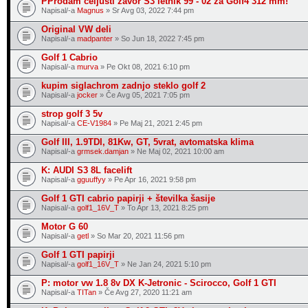
PProdam čeljusti zavor S3 letnik 99 - 02 za Golf4 312 mm!
Napisal/-a
Magnus
» Sr Avg 03, 2022 7:44 pm
Original VW deli
Napisal/-a
madpanter
» So Jun 18, 2022 7:45 pm
Golf 1 Cabrio
Napisal/-a
murva
» Pe Okt 08, 2021 6:10 pm
kupim siglachrom zadnjo steklo golf 2
Napisal/-a
jocker
» Če Avg 05, 2021 7:05 pm
strop golf 3 5v
Napisal/-a
CE-V1984
» Pe Maj 21, 2021 2:45 pm
Golf III, 1.9TDI, 81Kw, GT, 5vrat, avtomatska klima
Napisal/-a
grmsek.damjan
» Ne Maj 02, 2021 10:00 am
K: AUDI S3 8L facelift
Napisal/-a
gguuffyy
» Pe Apr 16, 2021 9:58 pm
Golf 1 GTI cabrio papirji + številka šasije
Napisal/-a
golf1_16V_T
» To Apr 13, 2021 8:25 pm
Motor G 60
Napisal/-a
getl
» So Mar 20, 2021 11:56 pm
Golf 1 GTI papirji
Napisal/-a
golf1_16V_T
» Ne Jan 24, 2021 5:10 pm
P: motor vw 1.8 8v DX K-Jetronic - Scirocco, Golf 1 GTI
Napisal/-a
TITan
» Če Avg 27, 2020 11:21 am