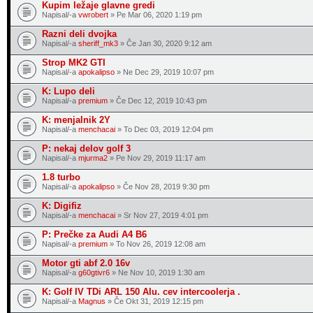
Kupim ležaje glavne gredi
Napisal/-a
vwrobert
» Pe Mar 06, 2020 1:19 pm
Razni deli dvojka
Napisal/-a
sheriff_mk3
» Če Jan 30, 2020 9:12 am
Strop MK2 GTI
Napisal/-a
apokalipso
» Ne Dec 29, 2019 10:07 pm
K: Lupo deli
Napisal/-a
premium
» Če Dec 12, 2019 10:43 pm
K: menjalnik 2Y
Napisal/-a
menchacai
» To Dec 03, 2019 12:04 pm
P: nekaj delov golf 3
Napisal/-a
mjurma2
» Pe Nov 29, 2019 11:17 am
1.8 turbo
Napisal/-a
apokalipso
» Če Nov 28, 2019 9:30 pm
K: Digifiz
Napisal/-a
menchacai
» Sr Nov 27, 2019 4:01 pm
P: Prečke za Audi A4 B6
Napisal/-a
premium
» To Nov 26, 2019 12:08 am
Motor gti abf 2.0 16v
Napisal/-a
g60gtivr6
» Ne Nov 10, 2019 1:30 am
K: Golf IV TDi ARL 150 Alu. cev intercoolerja .
Napisal/-a
Magnus
» Če Okt 31, 2019 12:15 pm