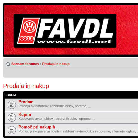
Seznam forumov
‹
Prodaja in nakup
Prodaja in nakup
FORUM
Prodam
Prodaja avtomobilov, rezervnih delov, opreme, ...
Kupim
Kupovanje avtomobilov, rezervnih delov, opreme, ...
Pomoč pri nakupih
Pomoč pri kupovanju novih in rabljenih avtomobilov in opreme, internetni oglasi, .