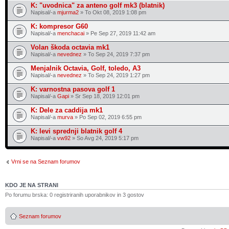
K: "uvodnica" za anteno golf mk3 (blatnik)
Napisal/-a
mjurma2
» To Okt 08, 2019 1:08 pm
K: kompresor G60
Napisal/-a
menchacai
» Pe Sep 27, 2019 11:42 am
Volan škoda octavia mk1
Napisal/-a
nevednez
» To Sep 24, 2019 7:37 pm
Menjalnik Octavia, Golf, toledo, A3
Napisal/-a
nevednez
» To Sep 24, 2019 1:27 pm
K: varnostna pasova golf 1
Napisal/-a
Gapi
» Sr Sep 18, 2019 12:01 pm
K: Dele za caddija mk1
Napisal/-a
murva
» Po Sep 02, 2019 6:55 pm
K: levi sprednji blatnik golf 4
Napisal/-a
vw92
» So Avg 24, 2019 5:17 pm
Vrni se na Seznam forumov
KDO JE NA STRANI
Po forumu brska: 0 registriranih uporabnikov in 3 gostov
Seznam forumov