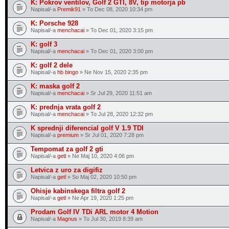
K: Pokrov ventilov, Golf 2 GTI, 8V, tip motorja pb
Napisal/-a
Premik91
» To Dec 08, 2020 10:34 pm
K: Porsche 928
Napisal/-a
menchacai
» To Dec 01, 2020 3:15 pm
K: golf 3
Napisal/-a
menchacai
» To Dec 01, 2020 3:00 pm
K: golf 2 dele
Napisal/-a
hb bingo
» Ne Nov 15, 2020 2:35 pm
K: maska golf 2
Napisal/-a
menchacai
» Sr Jul 29, 2020 11:51 am
K: prednja vrata golf 2
Napisal/-a
menchacai
» To Jul 28, 2020 12:32 pm
K sprednji diferencial golf V 1.9 TDI
Napisal/-a
premium
» Sr Jul 01, 2020 7:28 pm
Tempomat za golf 2 gti
Napisal/-a
getl
» Ne Maj 10, 2020 4:06 pm
Letvica z uro za digifiz
Napisal/-a
getl
» So Maj 02, 2020 10:50 pm
Ohisje kabinskega filtra golf 2
Napisal/-a
getl
» Ne Apr 19, 2020 1:25 pm
Prodam Golf IV TDi ARL motor 4 Motion
Napisal/-a
Magnus
» To Jul 30, 2019 8:39 am