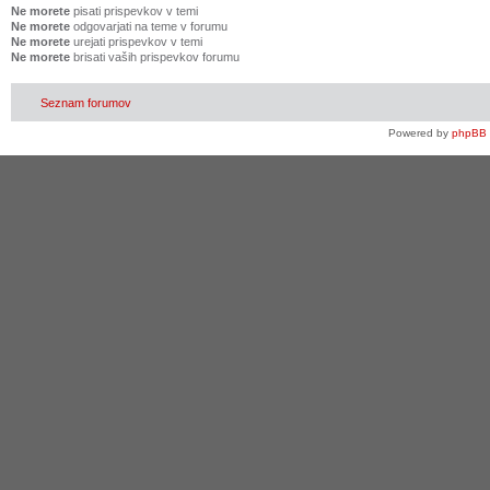
Ne morete
pisati prispevkov v temi
Ne morete
odgovarjati na teme v forumu
Ne morete
urejati prispevkov v temi
Ne morete
brisati vaših prispevkov forumu
Seznam forumov
Powered by
phpBB