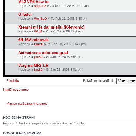
Mk2 VR6-how to
Napisal/-a
super98
» Če Mar 02, 2006 11:29 am
G-lader
Napisal/-a
WolfSLO
» To Feb 21, 2006 5:30 pm
Kremni mi je dal misliti (K-jetronic)
Napisal/-a
WOB
» Po Feb 20, 2006 1:06 am
6N 16V oddusek
Napisal/-a
BureK
» Pe Feb 10, 2006 10:47 pm
Asimetricna odmicna gred
Napisal/-a
jinx82
» Sr Jan 25, 2006 7:54 pm
Vzig na Mk2 1.6
Napisal/-a
jinx82
» Sr Jan 25, 2006 8:02 pm
Prejšnja
Prikaži teme prejšnjih:
Napiši novo temo
Vrni se na Seznam forumov
KDO JE NA STRANI
Po forumu brska: 0 registriranih uporabnikov in 2 gostov
DOVOLJENJA FORUMA