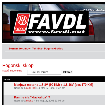
Seznam forumov
‹
Tehnika
‹
Pogonski sklop
Pogonski sklop
Napiši novo temo
TEME
Menjava motorja 1.8 8V (90 KM) z 1.8 16V (cca 170 KM)
Napisal/-a
audi-80
» Sr Maj 17, 2006 9:37 am
Kam je šla "klackalica" ?
Napisal/-a
misko
» So Maj 13, 2006 11:04 pm