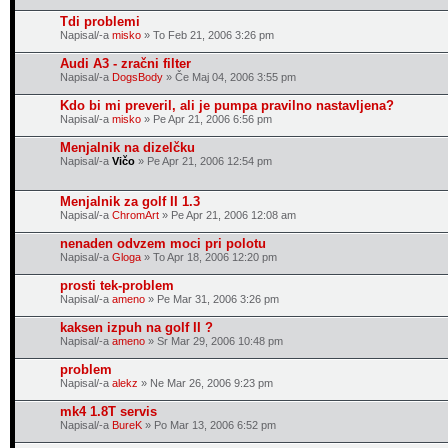
Tdi problemi
Napisal/-a
misko
» To Feb 21, 2006 3:26 pm
Audi A3 - zračni filter
Napisal/-a
DogsBody
» Če Maj 04, 2006 3:55 pm
Kdo bi mi preveril, ali je pumpa pravilno nastavljena?
Napisal/-a
misko
» Pe Apr 21, 2006 6:56 pm
Menjalnik na dizelčku
Napisal/-a
Vičo
» Pe Apr 21, 2006 12:54 pm
Menjalnik za golf II 1.3
Napisal/-a
ChromArt
» Pe Apr 21, 2006 12:08 am
nenaden odvzem moci pri polotu
Napisal/-a
Gloga
» To Apr 18, 2006 12:20 pm
prosti tek-problem
Napisal/-a
ameno
» Pe Mar 31, 2006 3:26 pm
kaksen izpuh na golf II ?
Napisal/-a
ameno
» Sr Mar 29, 2006 10:48 pm
problem
Napisal/-a
alekz
» Ne Mar 26, 2006 9:23 pm
mk4 1.8T servis
Napisal/-a
BureK
» Po Mar 13, 2006 6:52 pm