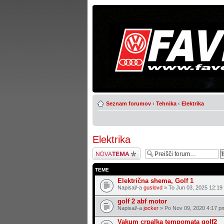
Seznam forumov
‹
Tehnika
‹
Elektrika
Elektrika
Napiši novo temo
TEME
Električna shema, Golf 1
Napisal/-a
guslovd
» To Jun 03, 2025 12:19
golf 2 abf motor
Napisal/-a
jocker
» Po Nov 09, 2020 4:17 p
Vakum crpalka tempomata golf2