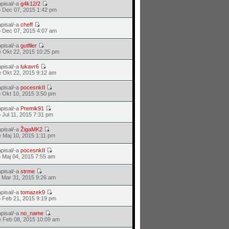
pisal/-a
g4k12/2
 Dec 07, 2015 1:42 pm
pisal/-a
cheff
 Dec 07, 2015 4:07 am
pisal/-a
gutfiler
 Okt 22, 2015 10:25 pm
pisal/-a
lukavr6
 Okt 22, 2015 9:12 am
pisal/-a
pocesnkII
 Okt 10, 2015 3:50 pm
pisal/-a
Premik91
 Jul 11, 2015 7:31 pm
pisal/-a
ŽigaMK2
 Maj 10, 2015 1:11 pm
pisal/-a
pocesnkII
 Maj 04, 2015 7:55 am
pisal/-a
strme
 Mar 31, 2015 9:26 am
pisal/-a
tomazek9
 Feb 21, 2015 9:19 pm
pisal/-a
no_name
 Feb 08, 2015 10:09 am