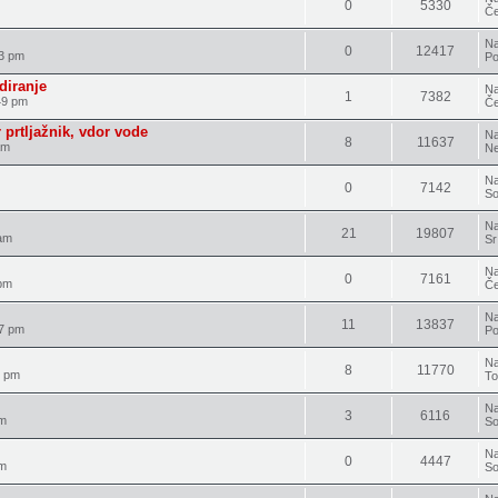
0
5330
Če
Na
0
12417
13 pm
Po
diranje
Na
1
7382
49 pm
Če
 prtljažnik, vdor vode
Na
8
11637
am
Ne
Na
0
7142
So
Na
21
19807
 am
Sr
Na
0
7161
pm
Če
Na
11
13837
27 pm
Po
Na
8
11770
5 pm
To
Na
3
6116
am
So
Na
0
4447
am
So