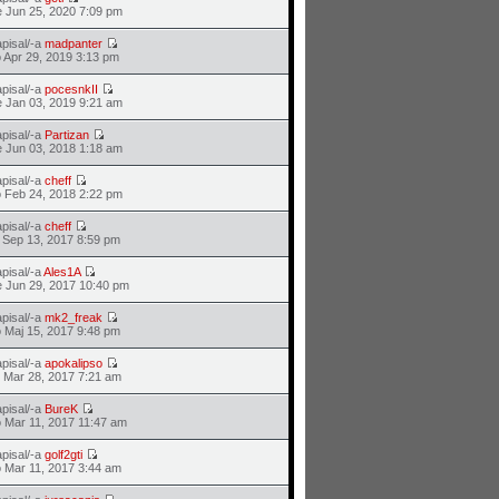
 Jun 25, 2020 7:09 pm
pisal/-a
madpanter
 Apr 29, 2019 3:13 pm
pisal/-a
pocesnkII
 Jan 03, 2019 9:21 am
pisal/-a
Partizan
 Jun 03, 2018 1:18 am
pisal/-a
cheff
 Feb 24, 2018 2:22 pm
pisal/-a
cheff
 Sep 13, 2017 8:59 pm
pisal/-a
Ales1A
 Jun 29, 2017 10:40 pm
pisal/-a
mk2_freak
 Maj 15, 2017 9:48 pm
pisal/-a
apokalipso
 Mar 28, 2017 7:21 am
pisal/-a
BureK
 Mar 11, 2017 11:47 am
pisal/-a
golf2gti
 Mar 11, 2017 3:44 am