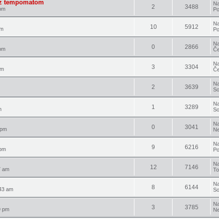
va z tempomatom
Na
2
3488
pm
Po
Na
10
5912
am
Po
Na
0
2866
pm
Če
Na
3
3304
pm
Če
Na
2
3639
So
Na
1
3289
m
So
Na
0
3041
 pm
Ne
Na
9
6216
 pm
Po
Na
12
7146
7 am
To
Na
8
6144
43 am
So
Na
3
3785
9 pm
Ne