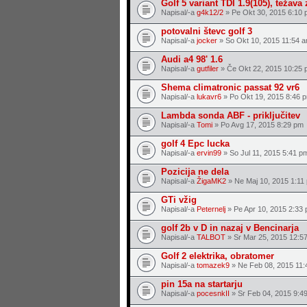
Golf 5 variant TDI 1.9(105), teža
Napisal/-a
g4k12/2
» Pe Okt 30, 2015 6:10 
potovalni števc golf 3
Napisal/-a
jocker
» So Okt 10, 2015 11:54 
Audi a4 98' 1.6
Napisal/-a
gutfiler
» Če Okt 22, 2015 10:25 
Shema climatronic passat 92 vr6
Napisal/-a
lukavr6
» Po Okt 19, 2015 8:46 
Lambda sonda ABF - priključitev
Napisal/-a
Tomi
» Po Avg 17, 2015 8:29 pm
golf 4 Epc lucka
Napisal/-a
ervin99
» So Jul 11, 2015 5:41 p
Pozicija ne dela
Napisal/-a
ŽigaMK2
» Ne Maj 10, 2015 1:11
GTi vžig
Napisal/-a
Peternelj
» Pe Apr 10, 2015 2:33
golf 2b v D in nazaj v Bencinarja
Napisal/-a
TALBOT
» Sr Mar 25, 2015 12:5
Golf 2 elektrika, obratomer
Napisal/-a
tomazek9
» Ne Feb 08, 2015 11:
pin 15a na startarju
Napisal/-a
pocesnkII
» Sr Feb 04, 2015 9:4