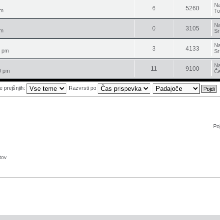
Na
6
5260
am
To
Na
0
3105
pm
Sr
Na
3
4133
3 pm
Sr
Na
11
9100
0 pm
Če
e prejšnjih:
Razvrsti po
Poj
tov