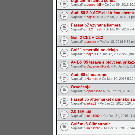
Digifant in lamda sonda
Napisal/-a
pocesnkII
» Če Jun 09, 2016 10:
Audi 80 2.0 ACE električna shema
Napisal/-a
zaje16
» Sr Jun 08, 2016 4:21 p
Passat b7 vzvratna kamera
Napisal/-a
mk2_freak
» Sr Maj 04, 2016 9:4
Golf 2 CE1 + CE2
Napisal/-a
janezz
» Po Apr 18, 2016 9:59 p
Golf 1 smerniki ne delajo.
Napisal/-a
bajta
» Če Jun 12, 2008 9:22 pm
A4 B5 '95 težava s plovcem/prikaz
Napisal/-a
CavemanGorak
» To Jan 05, 20
Audi 80 climatronic
Napisal/-a
Namurs
» Če Mar 10, 2016 5:39
Ozvočenje
Napisal/-a
apokalipso
» Po Feb 29, 2016 1:
Passat 3b aftermarket daljinsko z
Napisal/-a
luka32
» Pe Jan 22, 2016 5:26 p
2.0 16V abf
Napisal/-a
luka1992
» Če Dec 31, 2015 11:
Golf mk3 Climatronic
Napisal/-a
luka1992
» To Dec 08, 2015 5:4