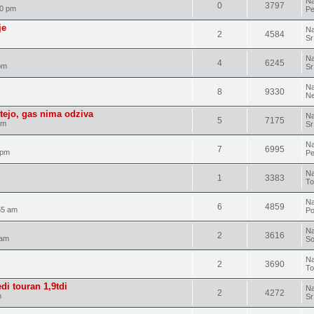
Na
0
3797
20 pm
Pe
je
Na
2
4584
Sr
Na
4
6245
pm
Sr
Na
8
9330
Ne
astejo, gas nima odziva
Na
5
7175
am
Sr
Na
7
6995
 pm
Pe
Na
1
3383
To
Na
6
4859
55 am
Po
Na
2
3616
 am
So
Na
2
3690
To
di touran 1,9tdi
Na
2
4272
m
Sr