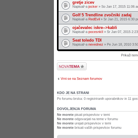
gretje zicev
Napisal/-a
jocker
» So Jan 17, 2015 11:06 
Golf 5 Trendline zvočniki zadaj
Napisal/-a
RedEvil
» Sr Jan 21, 2015 6:30 
ojačevalec iskre-->kabli
Napisal/-a
pocesnkII
» Sr Jan 07, 2015 2:2
Seat toledo TDI
Napisal/-a
nevednez
» Pe Jun 18, 2010 3:5
Prikaži tem
Napiši novo temo
Vrni se na Seznam forumov
KDO JE NA STRANI
Po forumu brska: 0 registriranih uporabnikov in 11 gos
DOVOLJENJA FORUMA
Ne morete
pisati prispevkov v temi
Ne morete
odgovarjati na teme v forumu
Ne morete
urejati prispevkov v temi
Ne morete
brisati vaših prispevkov forumu