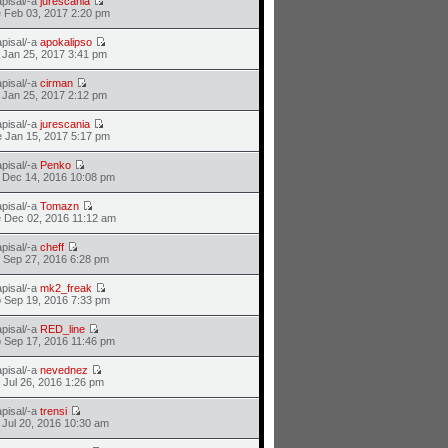
pisal/-a
jurescania
 Feb 03, 2017 2:20 pm
pisal/-a
apokalipso
 Jan 25, 2017 3:41 pm
pisal/-a
cirman
 Jan 25, 2017 2:12 pm
pisal/-a
jurescania
 Jan 15, 2017 5:17 pm
pisal/-a
Penko
 Dec 14, 2016 10:08 pm
pisal/-a
Tomazn
 Dec 02, 2016 11:12 am
pisal/-a
cheff
 Sep 27, 2016 6:28 pm
pisal/-a
mk2_freak
 Sep 19, 2016 7:33 pm
pisal/-a
RED_line
 Sep 17, 2016 11:46 pm
pisal/-a
nevednez
 Jul 26, 2016 1:26 pm
pisal/-a
trensi
 Jul 20, 2016 10:30 am