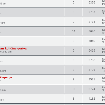
Na
5
6376
32 am
Po
Na
0
2737
m
Sr
Na
0
2714
7 pm
Sr
Na
14
8676
m
Sr
Na
9
7040
Sr
om količine goriva.
Na
6
6415
16 2:40 am
Pe
Na
3
3786
 pm
Pe
Na
2
3701
35 pm
To
aklepanje
Na
2
3571
m
So
Na
15
6774
35 am
So
Na
3
4182
4 pm
Pe