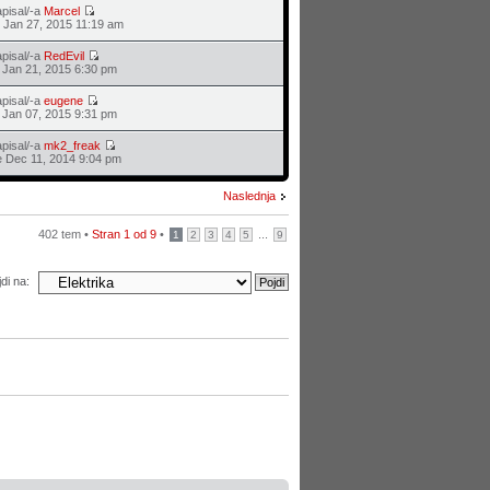
pisal/-a
Marcel
 Jan 27, 2015 11:19 am
pisal/-a
RedEvil
 Jan 21, 2015 6:30 pm
pisal/-a
eugene
 Jan 07, 2015 9:31 pm
pisal/-a
mk2_freak
 Dec 11, 2014 9:04 pm
Naslednja
402 tem •
Stran
1
od
9
•
...
1
2
3
4
5
9
di na: