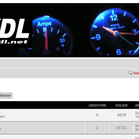
Nap
ODGOVORI
OGLEDI
Z
Na
0
4679
 pm
To
Na
2
15721
m
Sr
Na