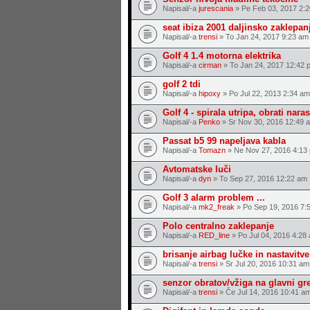
Napisal/-a
jurescania
» Pe Feb 03, 2017 2:
seat ibiza 2001 daljinsko zaklepan
Napisal/-a
trensi
» To Jan 24, 2017 9:23 am
Golf 4 1.4 motorna elektrika
Napisal/-a
cirman
» To Jan 24, 2017 12:42 
golf 2 tdi
Napisal/-a
hipoxy
» Po Jul 22, 2013 2:34 am
Golf 4 - spirala utripa, obrati nar
Napisal/-a
Penko
» Sr Nov 30, 2016 12:49 
Passat b5 99 napeljava kabla
Napisal/-a
Tomazn
» Ne Nov 27, 2016 4:13
Avtomatske luči
Napisal/-a
dyn
» To Sep 27, 2016 12:22 am
Golf 3 alarm problem ...
Napisal/-a
mk2_freak
» Po Sep 19, 2016 7:
Polo centralno zaklepanje
Napisal/-a
RED_line
» Po Jul 04, 2016 4:28
brisanje airbag lučke in nastavitve
Napisal/-a
trensi
» Sr Jul 20, 2016 10:31 am
senzor obratov/vžiga na glavni gre
Napisal/-a
trensi
» Če Jul 14, 2016 10:41 a