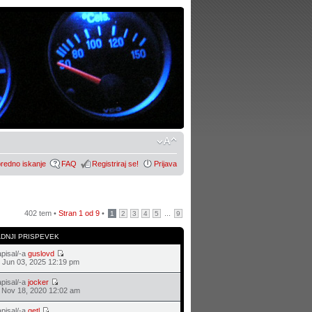
redno iskanje
FAQ
Registriraj se!
Prijava
402 tem •
Stran
1
od
9
•
...
1
2
3
4
5
9
ADNJI PRISPEVEK
pisal/-a
guslovd
 Jun 03, 2025 12:19 pm
pisal/-a
jocker
 Nov 18, 2020 12:02 am
pisal/-a
getl