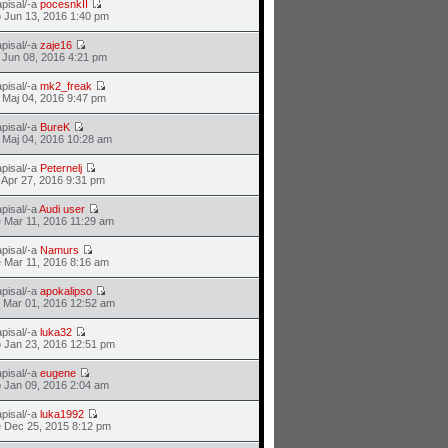
pisal/-a
pocesnkII
 Jun 13, 2016 1:40 pm
pisal/-a
zaje16
 Jun 08, 2016 4:21 pm
pisal/-a
mk2_freak
 Maj 04, 2016 9:47 pm
pisal/-a
BureK
 Maj 04, 2016 10:28 am
pisal/-a
Peternelj
 Apr 27, 2016 9:31 pm
pisal/-a
Audi user
 Mar 11, 2016 11:29 am
pisal/-a
Namurs
 Mar 11, 2016 8:16 am
pisal/-a
apokalipso
 Mar 01, 2016 12:52 am
pisal/-a
luka32
 Jan 23, 2016 12:51 pm
pisal/-a
eugene
 Jan 09, 2016 2:04 am
pisal/-a
luka1992
 Dec 25, 2015 8:12 pm