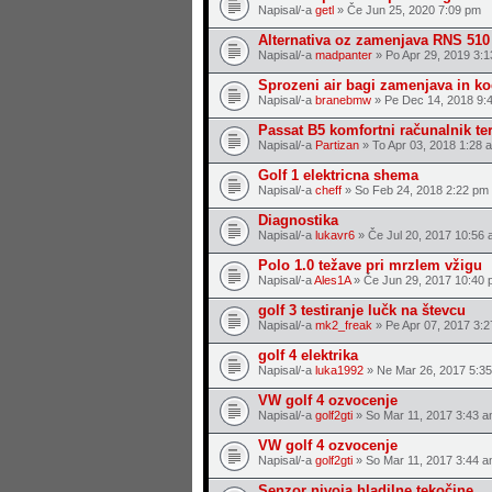
Napisal/-a
getl
» Če Jun 25, 2020 7:09 pm
Alternativa oz zamenjava RNS 510
Napisal/-a
madpanter
» Po Apr 29, 2019 3:
Sprozeni air bagi zamenjava in ko
Napisal/-a
branebmw
» Pe Dec 14, 2018 9:
Passat B5 komfortni računalnik ter
Napisal/-a
Partizan
» To Apr 03, 2018 1:28 
Golf 1 elektricna shema
Napisal/-a
cheff
» So Feb 24, 2018 2:22 pm
Diagnostika
Napisal/-a
lukavr6
» Če Jul 20, 2017 10:56
Polo 1.0 težave pri mrzlem vžigu
Napisal/-a
Ales1A
» Če Jun 29, 2017 10:40 
golf 3 testiranje lučk na števcu
Napisal/-a
mk2_freak
» Pe Apr 07, 2017 3:
golf 4 elektrika
Napisal/-a
luka1992
» Ne Mar 26, 2017 5:3
VW golf 4 ozvocenje
Napisal/-a
golf2gti
» So Mar 11, 2017 3:43 
VW golf 4 ozvocenje
Napisal/-a
golf2gti
» So Mar 11, 2017 3:44 
Senzor nivoja hladilne tekočine