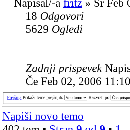
Napisal/-a
fritz
» Sr Feb 
18
Odgovori
5629
Ogledi
Zadnji prispevek
Napis
Če Feb 02, 2006 11:1
Prejšnja
Prikaži teme prejšnjih:
Razvrsti po
Napiši novo temo
402 tem •
Stran
9
od
9
•
1
.