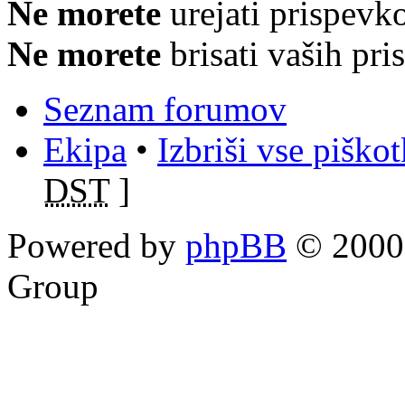
Ne morete
urejati prispevk
Ne morete
brisati vaših pr
Seznam forumov
Ekipa
•
Izbriši vse piško
DST
]
Powered by
phpBB
© 2000,
Group