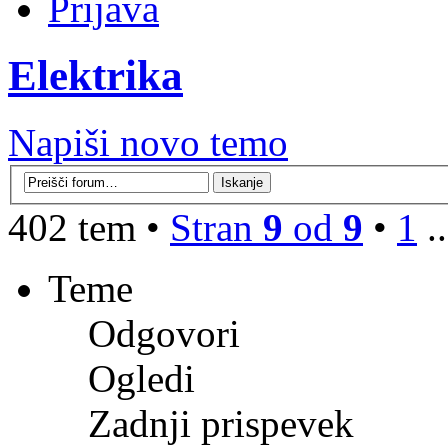
Prijava
Elektrika
Napiši novo temo
402 tem •
Stran
9
od
9
•
1
.
Teme
Odgovori
Ogledi
Zadnji prispevek