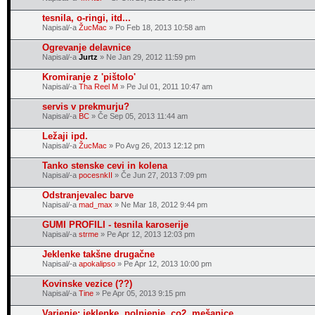
tesnila, o-ringi, itd...
Napisal/-a
ŽucMac
» Po Feb 18, 2013 10:58 am
Ogrevanje delavnice
Napisal/-a
Jurtz
» Ne Jan 29, 2012 11:59 pm
Kromiranje z 'pištolo'
Napisal/-a
Tha Reel M
» Pe Jul 01, 2011 10:47 am
servis v prekmurju?
Napisal/-a
BC
» Če Sep 05, 2013 11:44 am
Ležaji ipd.
Napisal/-a
ŽucMac
» Po Avg 26, 2013 12:12 pm
Tanko stenske cevi in kolena
Napisal/-a
pocesnkII
» Če Jun 27, 2013 7:09 pm
Odstranjevalec barve
Napisal/-a
mad_max
» Ne Mar 18, 2012 9:44 pm
GUMI PROFILI - tesnila karoserije
Napisal/-a
strme
» Pe Apr 12, 2013 12:03 pm
Jeklenke takšne drugačne
Napisal/-a
apokalipso
» Pe Apr 12, 2013 10:00 pm
Kovinske vezice (??)
Napisal/-a
Tine
» Pe Apr 05, 2013 9:15 pm
Varjenje: jeklenke, polnjenje, co2, mešanice,...