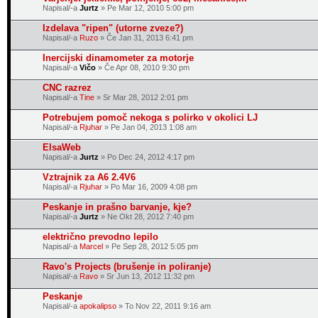
Napisal/-a
Jurtz
» Pe Mar 12, 2010 5:00 pm
Izdelava "ripen" (utorne zveze?)
Napisal/-a
Ruzo
» Če Jan 31, 2013 6:41 pm
Inercijski dinamometer za motorje
Napisal/-a
Vičo
» Če Apr 08, 2010 9:30 pm
CNC razrez
Napisal/-a
Tine
» Sr Mar 28, 2012 2:01 pm
Potrebujem pomoč nekoga s polirko v okolici LJ
Napisal/-a
Rjuhar
» Pe Jan 04, 2013 1:08 am
ElsaWeb
Napisal/-a
Jurtz
» Po Dec 24, 2012 4:17 pm
Vztrajnik za A6 2.4V6
Napisal/-a
Rjuhar
» Po Mar 16, 2009 4:08 pm
Peskanje in prašno barvanje, kje?
Napisal/-a
Jurtz
» Ne Okt 28, 2012 7:40 pm
električno prevodno lepilo
Napisal/-a
Marcel
» Pe Sep 28, 2012 5:05 pm
Ravo's Projects (brušenje in poliranje)
Napisal/-a
Ravo
» Sr Jun 13, 2012 11:32 pm
Peskanje
Napisal/-a
apokalipso
» To Nov 22, 2011 9:16 am