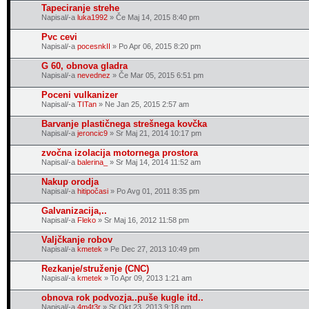
Tapeciranje strehe
Napisal/-a
luka1992
» Če Maj 14, 2015 8:40 pm
Pvc cevi
Napisal/-a
pocesnkII
» Po Apr 06, 2015 8:20 pm
G 60, obnova gladra
Napisal/-a
nevednez
» Če Mar 05, 2015 6:51 pm
Poceni vulkanizer
Napisal/-a
TITan
» Ne Jan 25, 2015 2:57 am
Barvanje plastičnega strešnega kovčka
Napisal/-a
jeroncic9
» Sr Maj 21, 2014 10:17 pm
zvočna izolacija motornega prostora
Napisal/-a
balerina_
» Sr Maj 14, 2014 11:52 am
Nakup orodja
Napisal/-a
hitipočasi
» Po Avg 01, 2011 8:35 pm
Galvanizacija,..
Napisal/-a
Fleko
» Sr Maj 16, 2012 11:58 pm
Valjčkanje robov
Napisal/-a
kmetek
» Pe Dec 27, 2013 10:49 pm
Rezkanje/struženje (CNC)
Napisal/-a
kmetek
» To Apr 09, 2013 1:21 am
obnova rok podvozja..puše kugle itd..
Napisal/-a
4m4t3r
» Sr Okt 23, 2013 9:18 pm