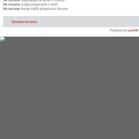
Ne morete
odgovarjati na teme v forumu
Ne morete
urejati prispevkov v temi
Ne morete
brisati vaših prispevkov forumu
Seznam forumov
Powered by
phpBB