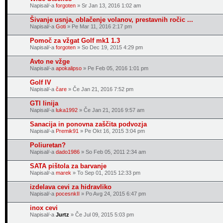
Napisal/-a
forgoten
» Sr Jan 13, 2016 1:02 am
Šivanje usnja, oblačenje volanov, prestavnih ročic ...
Napisal/-a
Goti
» Pe Mar 11, 2016 2:17 pm
Pomoč za vžgat Golf mk1 1.3
Napisal/-a
forgoten
» So Dec 19, 2015 4:29 pm
Avto ne vžge
Napisal/-a
apokalipso
» Pe Feb 05, 2016 1:01 pm
Golf IV
Napisal/-a
čare
» Če Jan 21, 2016 7:52 pm
GTI linija
Napisal/-a
luka1992
» Če Jan 21, 2016 9:57 am
Sanacija in ponovna zaščita podvozja
Napisal/-a
Premik91
» Pe Okt 16, 2015 3:04 pm
Poliuretan?
Napisal/-a
dado1986
» So Feb 05, 2011 2:34 am
SATA pištola za barvanje
Napisal/-a
marek
» To Sep 01, 2015 12:33 pm
izdelava cevi za hidravliko
Napisal/-a
pocesnkII
» Po Avg 24, 2015 6:47 pm
inox cevi
Napisal/-a
Jurtz
» Če Jul 09, 2015 5:03 pm