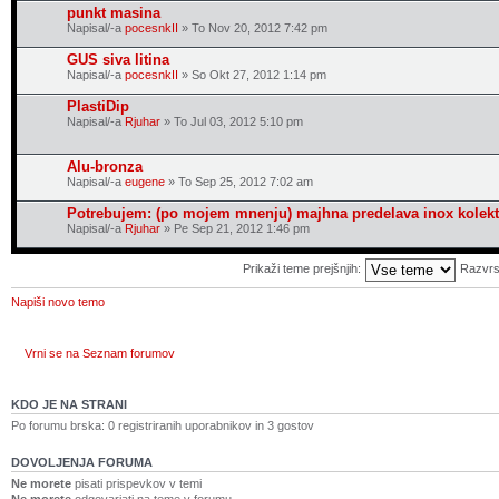
punkt masina
Napisal/-a
pocesnkII
» To Nov 20, 2012 7:42 pm
GUS siva litina
Napisal/-a
pocesnkII
» So Okt 27, 2012 1:14 pm
PlastiDip
Napisal/-a
Rjuhar
» To Jul 03, 2012 5:10 pm
Alu-bronza
Napisal/-a
eugene
» To Sep 25, 2012 7:02 am
Potrebujem: (po mojem mnenju) majhna predelava inox kolekt
Napisal/-a
Rjuhar
» Pe Sep 21, 2012 1:46 pm
Prikaži teme prejšnjih:
Razvrs
Napiši novo temo
Vrni se na Seznam forumov
KDO JE NA STRANI
Po forumu brska: 0 registriranih uporabnikov in 3 gostov
DOVOLJENJA FORUMA
Ne morete
pisati prispevkov v temi