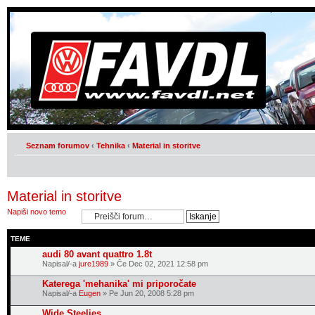
Seznam forumov
‹
Tehnika
‹
Material in storitve
Material in storitve
Napiši novo temo
TEME
audi 80 avant quattro 1.8t
Napisal/-a
jure1989
» Če Dec 02, 2021 12:58 pm
Katerega 'mehanika' mi priporočate
Napisal/-a
Eugen
» Pe Jun 20, 2008 5:28 pm
Wide Steelies