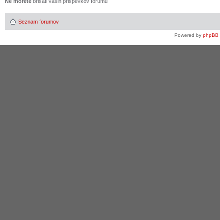
Ne morete
brisati vaših prispevkov forumu
Seznam forumov
Powered by
phpBB