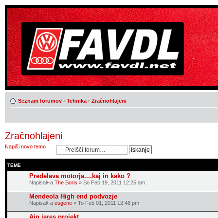
Seznam forumov
‹
Tehnika
‹
Zračnohlajeni
Zračnohlajeni
Napiši novo temo
TEME
Predelava motorja....kaj in kako ?
Napisal/-a
The Boris
» So Feb 19, 2011 12:25 am
Mendeola High end podvozje
Napisal/-a
eugene
» To Feb 01, 2011 12:46 pm
Ajn jares projekt