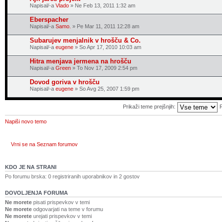
Napisal/-a
Vlado
» Ne Feb 13, 2011 1:32 am
Eberspacher
Napisal/-a
Samo.
» Pe Mar 11, 2011 12:28 am
Subarujev menjalnik v hrošču & Co.
Napisal/-a
eugene
» So Apr 17, 2010 10:03 am
Hitra menjava jermena na hrošču
Napisal/-a
Green
» To Nov 17, 2009 2:54 pm
Dovod goriva v hrošču
Napisal/-a
eugene
» So Avg 25, 2007 1:59 pm
Prikaži teme prejšnjih:
Napiši novo temo
Vrni se na Seznam forumov
KDO JE NA STRANI
Po forumu brska: 0 registriranih uporabnikov in 2 gostov
DOVOLJENJA FORUMA
Ne morete
pisati prispevkov v temi
Ne morete
odgovarjati na teme v forumu
Ne morete
urejati prispevkov v temi