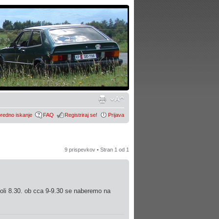
redno iskanje
FAQ
Registriraj se!
Prijava
9 prispevkov • Stran
1
od
1
koli 8.30. ob cca 9-9.30 se naberemo na