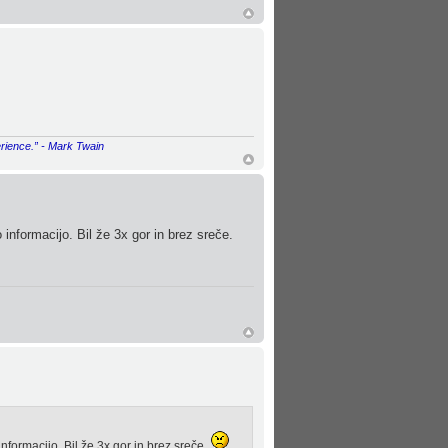
erience.” - Mark Twain
 informacijo. Bil že 3x gor in brez sreče.
informacijo. Bil že 3x gor in brez sreče.