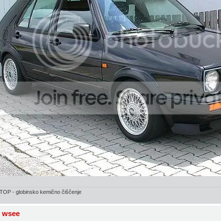
OP - globinsko kemično čiščenje
 wsee