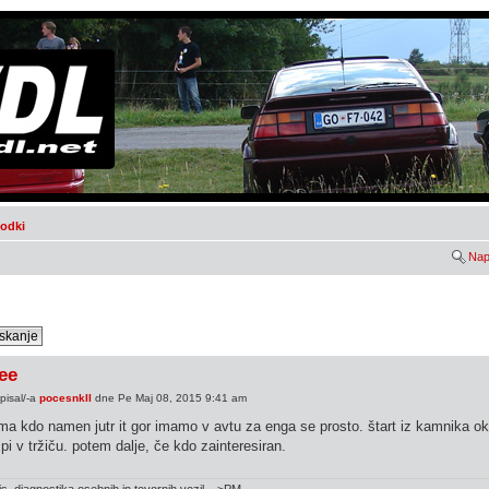
godki
Nap
ee
pisal/-a
pocesnkII
dne Pe Maj 08, 2015 9:41 am
ma kdo namen jutr it gor imamo v avtu za enga se prosto. štart iz kamnika o
i v tržiču. potem dalje, če kdo zainteresiran.
s, diagnostika osebnih in tovornih vozil--->PM