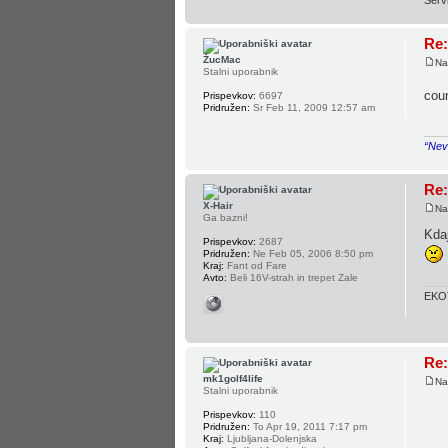
Re:
ŽucMac
Na
Stalni uporabnik
cou
Prispevkov:
6697
Pridružen:
Sr Feb 11, 2009 12:57 am
“Neve
Re:
X-Hair
Na
Ga bazni!
Kdaj
Prispevkov:
2687
Pridružen:
Ne Feb 05, 2006 8:50 pm
Kraj:
Fant od Fare
Avto:
Beli 16V-strah in trepet Zale
EKOT
Re:
mk1golf4life
Na
Stalni uporabnik
Prispevkov:
110
Pridružen:
To Apr 19, 2011 7:17 pm
Kraj:
Ljubljana-Dolenjska