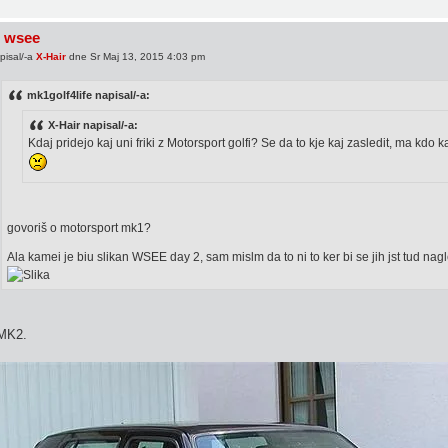
 wsee
pisal/-a
X-Hair
dne Sr Maj 13, 2015 4:03 pm
mk1golf4life napisal/-a:
X-Hair napisal/-a:
Kdaj pridejo kaj uni friki z Motorsport golfi? Se da to kje kaj zasledit, ma kdo k
govoriš o motorsport mk1?
Ala kamei je biu slikan WSEE day 2, sam mislm da to ni to ker bi se jih jst tud na
MK2.