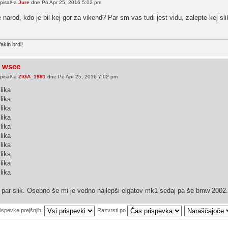
pisal/-a
Jure
dne Po Apr 25, 2016 5:02 pm
 narod, kdo je bil kej gor za vikend? Par sm vas tudi jest vidu, zalepte kej sl
fakin brdi!
 wsee
pisal/-a
ZIGA_1991
dne Po Apr 25, 2016 7:02 pm
par slik. Osebno še mi je vedno najlepši elgatov mk1 sedaj pa še bmw 2002.
rispevke prejšnjih:
Razvrsti po