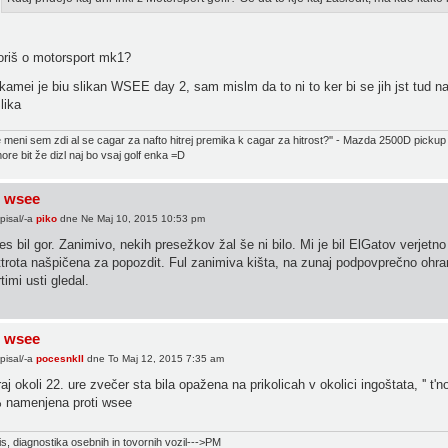
oriš o motorsport mk1?
kamei je biu slikan WSEE day 2, sam mislm da to ni to ker bi se jih jst tud 
e meni sem zdi al se cagar za nafto hitrej premika k cagar za hitrost?'' - Mazda 2500D pickup
re bit že dizl naj bo vsaj golf enka =D
 wsee
pisal/-a
piko
dne Ne Maj 10, 2015 10:53 pm
s bil gor. Zanimivo, nekih presežkov žal še ni bilo. Mi je bil ElGatov verjetno
trota našpičena za popozdit. Ful zanimiva kišta, na zunaj podpovprečno ohran
timi usti gledal.
 wsee
pisal/-a
pocesnkII
dne To Maj 12, 2015 7:35 am
aj okoli 22. ure zvečer sta bila opažena na prikolicah v okolici ingoštata, '' t'no
 namenjena proti wsee
s, diagnostika osebnih in tovornih vozil--->PM