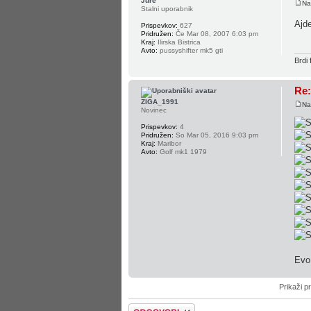
Jure
Na
Stalni uporabnik
Ajde
Prispevkov:
627
Pridružen:
Če Mar 08, 2007 6:03 pm
Kraj:
Ilirska Bistrica
Avto:
pussyshifter mk5 gti
Brdi 
Re:
ZIGA_1991
Na
Novinec
Prispevkov:
4
Pridružen:
So Mar 05, 2016 9:03 pm
Kraj:
Maribor
Avto:
Golf mk1 1979
Evo 
Prikaži p
Napiši odgovor