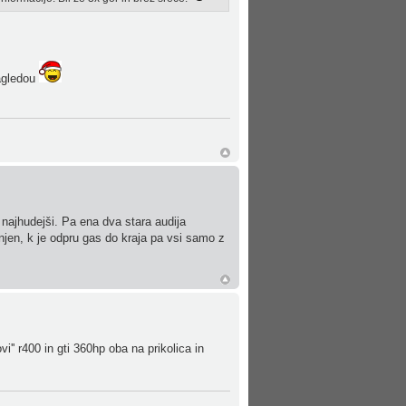
nagledou
 najhudejši. Pa ena dva stara audija
jen, k je odpru gas do kraja pa vsi samo z
vi'' r400 in gti 360hp oba na prikolica in