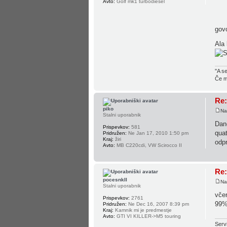
Avto:
Golf mk1 turbodiesel
gov
Ala 
''A s
Če mo
Re:
piko
Na
Stalni uporabnik
Dane
Prispevkov:
581
quat
Pridružen:
Ne Jan 17, 2010 1:50 pm
Kraj:
žiri
odpr
Avto:
MB C220cdi, VW Scirocco II
Re:
pocesnkII
Na
Stalni uporabnik
včer
Prispevkov:
2761
99%
Pridružen:
Ne Dec 16, 2007 8:39 pm
Kraj:
Kamnik mi je predmestje
Avto:
GTI VI KILLER->M5 touring
Servi