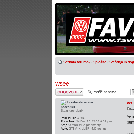
Seznam forumov
‹
Splošno
‹
Srečanja in do
wsee
Napiši odgovor
ws
pocesnkII
Na
Stalni uporabnik
če i
Prispevkov:
2761
Pridružen:
Ne Dec 16, 2007 8:39 pm
pump
Kraj:
Kamnik mi je predmestje
Avto:
GTI VI KILLER->M5 touring
Servi