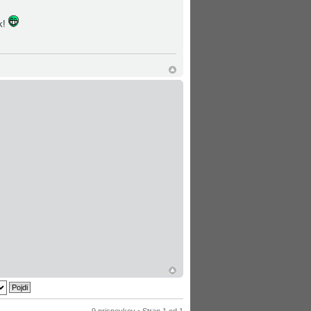
ik!
9 prispevkov • Stran
1
od
1