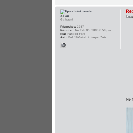
Re:
X-Hair
Na
Ga bazni!
Prispevkov:
2687
Pridružen:
Ne Feb 05, 2006 8:50 pm
Kraj:
Fant od Fare
Avto:
Beli 16V-strah in trepet Zale
Ne 