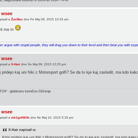
 wsee
pisal/-a
ŽucMac
dne Pe Maj 08, 2015 10:33 am
nt me in
r argue with stupid people, they will drag you down to their level and then beat you with exp
 wsee
pisal/-a
X-Hair
dne So Maj 09, 2015 12:25 pm
 pridejo kaj uni friki z Motorsport golfi? Se da to kje kaj zasledit, ma kdo kako
OP - globinsko kemično čiščenje
 wsee
pisal/-a
mk1golf4life
dne Ne Maj 10, 2015 5:18 pm
X-Hair napisal/-a:
Kdaj pridejo kaj uni friki z Motorsport golfi? Se da to kje kaj zasledit, ma kdo kako 