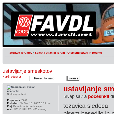
Seznam forumov
‹
Spletna stran in forum
‹
O spletni strani in forumu
ustavljanje smeskotov
Napiši odgovor
ustavljanje s
pocesnkII
Stalni uporabnik
Napisal/-a
pocesnkII
dn
Prispevkov:
2761
Pridružen:
Ne Dec 16, 2007 8:39 pm
tezavica sledeca
Kraj:
Kamnik mi je predmestje
Avto:
GTI VI KILLER->M5 touring
pisem besedilo in 