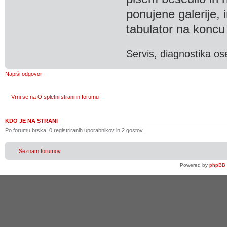
ponujene galerije,
tabulator na konc
Servis, diagnostika os
Napiši odgovor
Vrni se na O spletni strani in forumu
KDO JE NA STRANI
Po forumu brska: 0 registriranih uporabnikov in 2 gostov
Seznam forumov
Powered by
phpBB