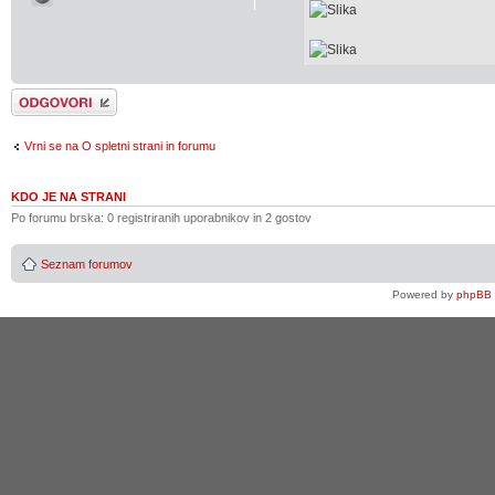
Napiši odgovor
Vrni se na O spletni strani in forumu
KDO JE NA STRANI
Po forumu brska: 0 registriranih uporabnikov in 2 gostov
Seznam forumov
Powered by
phpBB