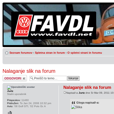
Seznam forumov
‹
Spletna stran in forum
‹
O spletni strani in forumu
Nalaganje slik na forum
Napiši odgovor
Nalaganje slik na forum
Jurtz
Napisal/-a
Jurtz
dne Sr Mar 09, 2011 10
Stalni uporabnik
Prispevkov:
11460
Gloga napisal/-a:
Pridružen:
To Jan 24, 2006 10:32 pm
Avto:
'08 Golf GTI, '02 Polo Gr. A