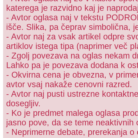
katerega je razvidno kaj je naproda
- Avtor oglasa naj v tekstu PODRO
išče. Slika, pa čeprav simbolična, j
- Avtor naj za vsak artikel odpre s
artiklov istega tipa (naprimer več pl
- Zgolj povezava na oglas nekam dr
Lahko pa je povezava dodana k ost
- Okvirna cena je obvezna, v prime
avtor vsaj nakaže cenovni razred.
- Avtor naj pusti ustrezne kontaktn
dosegljiv.
- Ko je predmet malega oglasa proda
jasno pove, da se teme neaktivnih 
- Neprimerne debate, prerekanja o c