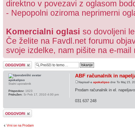
direktno v povezavi z oglasom bodo 
- Nepopolni oziroma neprimerni ogla
Komercialni oglasi
so dovoljeni l
Če želite na Favdl.net forumu objav
svoje izdelke, nam pišite na e-mail
Napiši odgovor
ABF računalnik in napelj
apokalipso
Napisal/-a
apokalipso
dne To Maj 15, 2
Stalni uporabnik
Prodam računalnik in el. napeljav
Prispevkov:
1623
Pridružen:
Sr Feb 17, 2010 4:00 pm
031 637 248
Napiši odgovor
Vrni se na Prodam