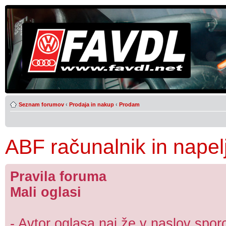
Seznam forumov
‹
Prodaja in nakup
‹
Prodam
ABF računalnik in napel
Pravila foruma
Mali oglasi
- Avtor oglasa naj že v naslov sporo