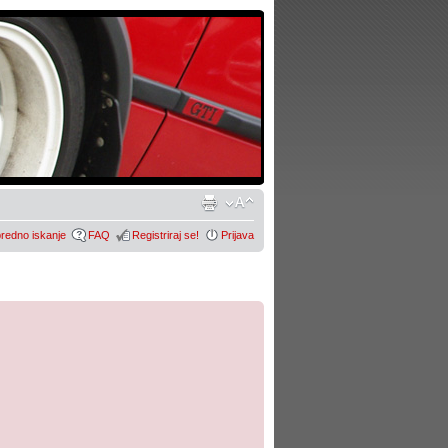
redno iskanje
FAQ
Registriraj se!
Prijava