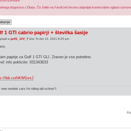
oril izbrisani!
dnega dogovora z Ekipo. Če želite na Favdl.net forumu objavljati komercialne oglase oziroma 
f 1 GTI cabrio papirji + številka šasije
pisal/-a
golf1_16V_T
dne To Apr 13, 2021 8:25 pm
avo,
am papirje za Golf 1 GTI GLI. Zraven je vse potrebno.
eč info poklicite: 031343633
ps://ibb.co/hKWGvxJ
new models cars i'm riding old school !!
Poj
ov