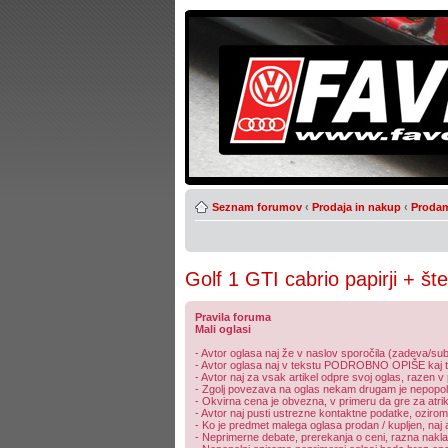
Seznam forumov
‹
Prodaja in nakup
‹
Proda
Golf 1 GTI cabrio papirji + šte
Pravila foruma
Mali oglasi
- Avtor oglasa naj že v naslov sporočila (zadeva/subj
- Avtor oglasa naj v tekstu PODROBNO OPIŠE kaj točn
- Avtor naj za vsak artikel odpre svoj oglas, razen v 
- Zgolj povezava na oglas nekam drugam je nepopole
- Okvirna cena je obvezna, v primeru da gre za atri
- Avtor naj pusti ustrezne kontaktne podatke, oziroma 
- Ko je predmet malega oglasa prodan / kupljen, naj 
- Neprimerne debate, prerekanja o ceni, razna naklad