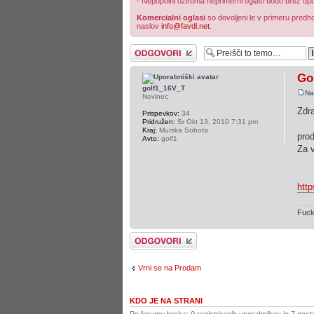
- Nepopolni oziroma neprimerni oglasi bodo brez opoz
Komercialni oglasi
so dovoljeni le v primeru predho
naslov
info@favdl.net
.
Napiši odgovor
Gol
golf1_16V_T
Na
Novinec
Zdr
Prispevkov:
34
Pridružen:
Sr Okt 13, 2010 7:31 pm
Kraj:
Murska Sobota
prod
Avto:
golf1
Za v
htt
Fuck 
Napiši odgovor
Vrni se na Prodam
KDO JE NA STRANI
Po forumu brska: 0 registriranih uporabnikov in 7 gost