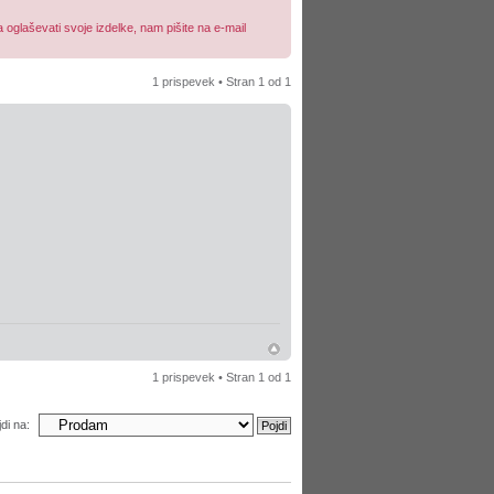
oglaševati svoje izdelke, nam pišite na e-mail
1 prispevek • Stran
1
od
1
1 prispevek • Stran
1
od
1
di na: