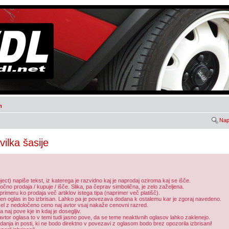
m
Nap
vilka šasije
ect) napiše tekst, iz katerega je razvidno kaj je naprodaj oziroma kaj se išče.
o prodaja / kupuje / išče. Slika, pa čeprav simbolična, je zelo zaželjena.
primeru ko prodaja več artiklov istega tipa (naprimer več platišč).
n oglas in bo izbrisan. Lahko pa je povezava dodana k ostalemu kar je zgoraj navedeno.
kel z nedoločeno ceno naj avtor vsaj nakaže cenovni razred.
naj pove kje in kdaj je dosegljiv.
avtor oglasa to v temi tudi jasno pove, da se teme neaktivnih oglasov lahko zaklenejo.
anja in posti, ki ne bodo direktno v povezavi z oglasom bodo brez opozorila izbrisani!