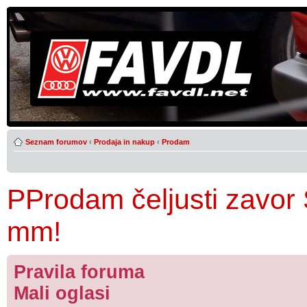
Seznam forumov
‹
Prodaja in nakup
‹
Prodam
PProdam čeljusti zavor 
mm!
Pravila foruma
Mali oglasi