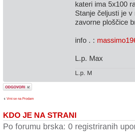
kateri ima 5x100 ra
Stanje čeljusti je 
zavorne ploščice br
info . :
massimo19
L.p. Max
L.p. M
Napiši odgovor
Vrni se na Prodam
KDO JE NA STRANI
Po forumu brska: 0 registriranih upo