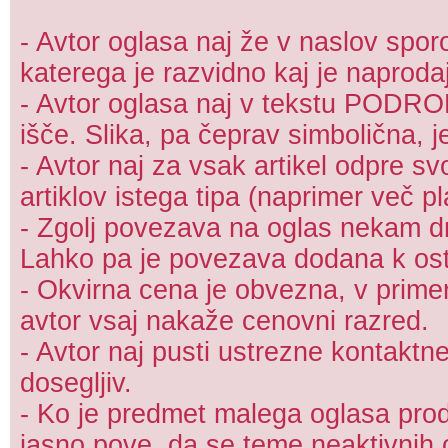
- Avtor oglasa naj že v naslov sporo
katerega je razvidno kaj je naproda
- Avtor oglasa naj v tekstu PODRO
išče. Slika, pa čeprav simbolična, j
- Avtor naj za vsak artikel odpre s
artiklov istega tipa (naprimer več pl
- Zgolj povezava na oglas nekam dr
Lahko pa je povezava dodana k ost
- Okvirna cena je obvezna, v prime
avtor vsaj nakaže cenovni razred.
- Avtor naj pusti ustrezne kontaktn
dosegljiv.
- Ko je predmet malega oglasa proda
jasno pove, da se teme neaktivnih 