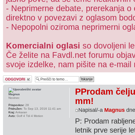
- Neprimerne debate, prerekanja o c
direktno v povezavi z oglasom bodo 
- Nepopolni oziroma neprimerni ogla
Komercialni oglasi
so dovoljeni l
Če želite na Favdl.net forumu objav
svoje izdelke, nam pišite na e-mail
Napiši odgovor
PProdam čeljus
Magnus
mm!
Novinec
Prispevkov:
28
Pridružen:
To Sep 13, 2016 11:41 am
Napisal/-a
Magnus
dne
Kraj:
Ankaran
Avto:
Golf 4 Tdi 4 Motion
P: Prodam rabljene
letnik prve serije 