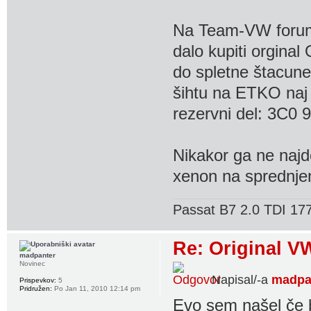
Na Team-VW forumu 
dalo kupiti orgina
do spletne štacune
šihtu na ETKO naj 
rezervni del: 3C0 
Nikakor ga ne najd
xenon na sprednje
Passat B7 2.0 TDI 177
Re: Original VW
madpanter
Novinec
Napisal/-a
madpa
Prispevkov:
5
Pridružen:
Po Jan 11, 2010 12:14 pm
Evo sem našel če b