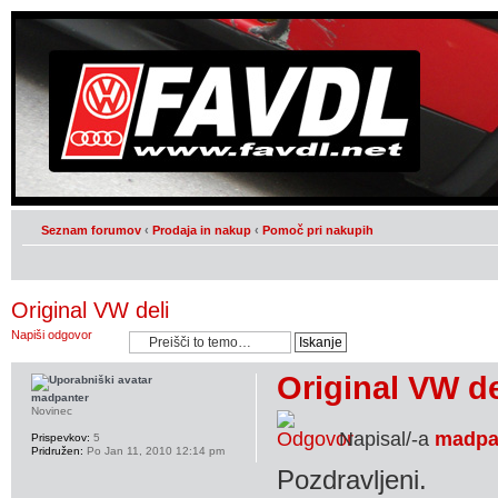
Seznam forumov
‹
Prodaja in nakup
‹
Pomoč pri nakupih
Original VW deli
Napiši odgovor
Original VW de
madpanter
Novinec
Napisal/-a
madpa
Prispevkov:
5
Pridružen:
Po Jan 11, 2010 12:14 pm
Pozdravljeni.