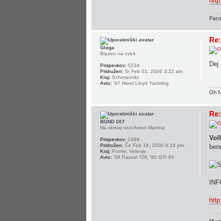
htt
Pass
Re:
Gloga
Blazen na cvick
Dej 
Prispevkov:
5234
Pridružen:
Sr Feb 01, 2006 3:22 am
Kraj:
Scheraunitz
Avto:
'97 Henri Lloyd Yachting
Oh N
Re:
BOND 007
Na skrivaj vozi Aston Martina
Vol
Prispevkov:
2489
Pridružen:
Če Feb 16, 2006 8:16 pm
ben
Kraj:
Forme, Velenje
Avto:
'09 Passat TDI, '90 GTI 8V
INFO
htt