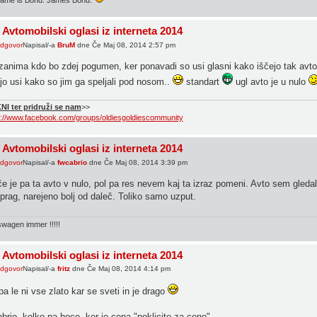
ame is Bond. James Bond.
 Avtomobilski oglasi iz interneta 2014
Napisal/-a
BruM
dne Če Maj 08, 2014 2:57 pm
anima kdo bo zdej pogumen, ker ponavadi so usi glasni kako iščejo tak avto i
ijo usi kako so jim ga speljali pod nosom..
standart
ugl avto je u nulo
NI ter pridruži se nam
>>
s://www.facebook.com/groups/oldiesgoldiescommunity
 Avtomobilski oglasi iz interneta 2014
Napisal/-a
fwcabrio
dne Če Maj 08, 2014 3:39 pm
e je pa ta avto v nulo, pol pa res nevem kaj ta izraz pomeni. Avto sem gledal
 prag, narejeno bolj od daleč. Toliko samo uzput.
swagen immer !!!!!
 Avtomobilski oglasi iz interneta 2014
Napisal/-a
fritz
dne Če Maj 08, 2014 4:14 pm
pa le ni vse zlato kar se sveti in je drago
brio, kolko pa hoce, ker je cena "poklicite za ceno" ...