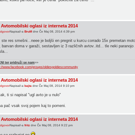
 Avtomobilski oglasi iz interneta 2014
Napisal/-a
BruM
dne Če Maj 08, 2014 4:39 pm
ste res smešni...neee je boljši en pregnit u kurcu corrado 15x premetan motor
, barvan doma v garaži, sestavljen iz 3 različnih avtov..itd... tle neki paranojo
la...
NI ter pridruži se nam
>>
s://www.facebook.com/groups/oldiesgoldiescommunity
 Avtomobilski oglasi iz interneta 2014
Napisal/-a
bajta
dne Če Maj 08, 2014 9:10 pm
ak, ti si napisal "ugl avto je u nulo"
ma pač vsak svoj pojem kaj to pomeni.
 Avtomobilski oglasi iz interneta 2014
Napisal/-a
fritz
dne Če Maj 08, 2014 9:22 pm
e se razburjat no