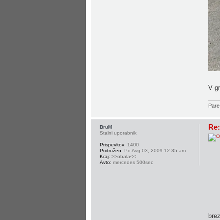
V gr
Pare
Re:
BruM
Stalni uporabnik
Prispevkov:
1400
Pridružen:
Po Avg 03, 2009 12:35 am
Kraj:
>>obala<<
Avto:
mercedes 500sec
brez