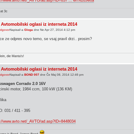
p://www.avto.net/_AVTO/ad.asp?ID=837 ... en%20Jetta
at 3c
 Avtomobilski oglasi iz interneta 2014
Napisal/-a
Gloga
dne Ne Apr 27, 2014 4:12 pm
ce ze odpres novo temo, se vsaj pravil drzi.. prosim?
ein, die Manta's!
 Avtomobilski oglasi iz interneta 2014
Napisal/-a
BOND 007
dne Če Maj 08, 2014 12:46 pm
kswagen Corrado 2.0 16V
cinski motor, 1984 ccm, 100 kW (136 KM)
: 031 / 411 - 395
p://www.avto.net/_AVTO/ad.asp?ID=8448034