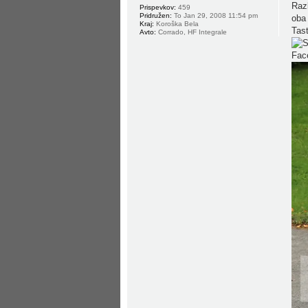
Razl
Prispevkov:
459
Pridružen:
To Jan 29, 2008 11:54 pm
oba 
Kraj:
Koroška Bela
Tast
Avto:
Corrado, HF Integrale
Face