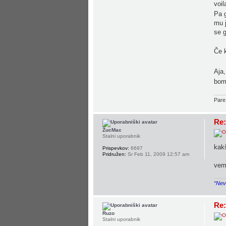
voil
Pa g
mu j
se g
Če k
Aja,
bom 
Pare
Re:
ŽucMac
Stalni uporabnik
kakš
Prispevkov:
6697
Pridružen:
Sr Feb 11, 2009 12:57 am
vem 
“Neve
Re:
Ruzo
Stalni uporabnik