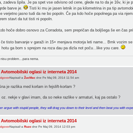
a, zadeva špila. Je pa spet vse odvisno od cene, glede na to da je 16v, ki j
rde barve je.
Tisti ki mu je jasen letnik in pa kilometrina in pa tip avtomo
e verjetno jasno tudi da ne bo popoln. Če pa kdo hoče popolnega pa via njemač
rem stavt da tut tisti ni popoln.
do hoče dobro osnovo za Corradota, sem prepričan da boljšega še en čas pri
 če tisto barvanje v garaži in 15× menjava motorja leti name... Bmk vozim se
hotu ga bom s sprejom na roza dau pa dizla not poču...like you care.
 nisu problem....para nema.
 Avtomobilski oglasi iz interneta 2014
Napisal/-a
ŽucMac
dne Pe Maj 09, 2014 11:54 am
na je razlika med korlam in fejslift-korlam ?
oz. nekje v glavi imam, da so neke razlike v armaturi, kaj pa ostalo ?
r argue with stupid people, they will drag you down to their level and then beat you with exp
 Avtomobilski oglasi iz interneta 2014
Napisal/-a
Ruzo
dne Pe Maj 09, 2014 12:03 pm