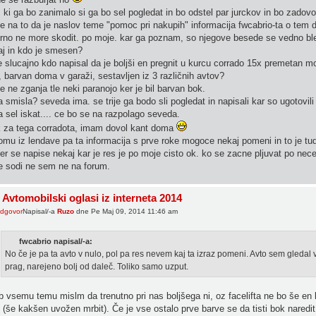
i, ki ga bo zanimalo si ga bo sel pogledat in bo odstel par jurckov in bo zadovo
e na to da je naslov teme "pomoc pri nakupih" informacija fwcabrio-ta o tem d
rno ne more skodit. po moje. kar ga poznam, so njegove besede se vedno ble 
aj in kdo je smesen?
je slucajno kdo napisal da je boljši en pregnit u kurcu corrado 15x premetan mo
, barvan doma v garaži, sestavljen iz 3 različnih avtov?
e ne zganja tle neki paranojo ker je bil barvan bok.
 smisla? seveda ima. se trije ga bodo sli pogledat in napisali kar so ugotov
a sel iskat.... ce bo se na razpolago seveda.
 za tega corradota, imam dovol kant doma
mu iz lendave pa ta informacija s prve roke mogoce nekaj pomeni in to je tud
er se napise nekaj kar je res je po moje cisto ok. ko se zacne pljuvat po ne
e sodi ne sem ne na forum.
 Avtomobilski oglasi iz interneta 2014
Napisal/-a
Ruzo
dne Pe Maj 09, 2014 11:46 am
fwcabrio napisal/-a:
No če je pa ta avto v nulo, pol pa res nevem kaj ta izraz pomeni. Avto sem gledal 
prag, narejeno bolj od daleč. Toliko samo uzput.
b vsemu temu mislm da trenutno pri nas boljšega ni, oz facelifta ne bo še en 
 (še kakšen uvožen mrbit). Če je vse ostalo prve barve se da tisti bok naredit