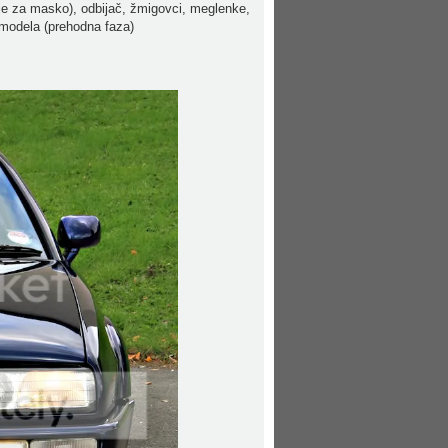
je za masko), odbijač, žmigovci, meglenke,
a modela (prehodna faza)