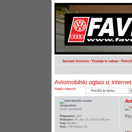
Seznam forumov
‹
Prodaja in nakup
‹
Pomoč 
Avtomobilski oglasi iz interne
Napiši odgovor
Avt
shaqcabrio
Stalni uporabnik
Pozn
Prispevkov:
240
Pridružen:
Pe Jan 15, 2010 5:56 pm
Kraj:
Maribor
Avto:
VW Passat 3C