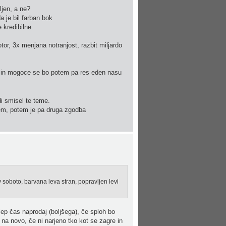
ljen, a ne?
a je bil farban bok
kredibilne.
tor, 3x menjana notranjost, razbit miljardo
ili in mogoce se bo potem pa res eden nasu
i smisel te teme.
cem, potem je pa druga zgodba
v soboto, barvana leva stran, popravljen levi
lep čas naprodaj (boljšega), če sploh bo
 na novo, če ni narjeno tko kot se zagre in