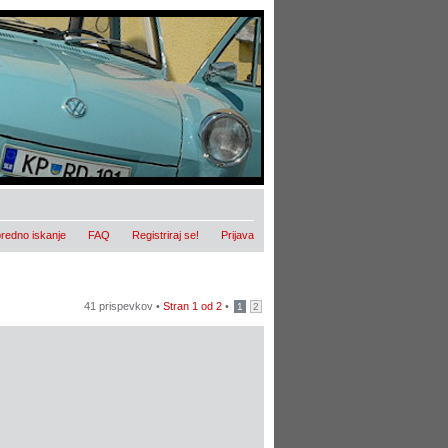
redno iskanje
FAQ
Registriraj se!
Prijava
41 prispevkov •
Stran
1
od
2
•
1
2