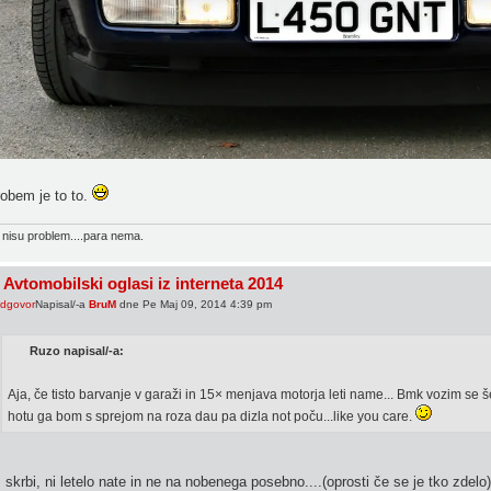
obem je to to.
 nisu problem....para nema.
 Avtomobilski oglasi iz interneta 2014
Napisal/-a
BruM
dne Pe Maj 09, 2014 4:39 pm
Ruzo napisal/-a:
Aja, če tisto barvanje v garaži in 15× menjava motorja leti name... Bmk vozim se š
hotu ga bom s sprejom na roza dau pa dizla not poču...like you care.
 skrbi, ni letelo nate in ne na nobenega posebno....(oprosti če se je tko zdel