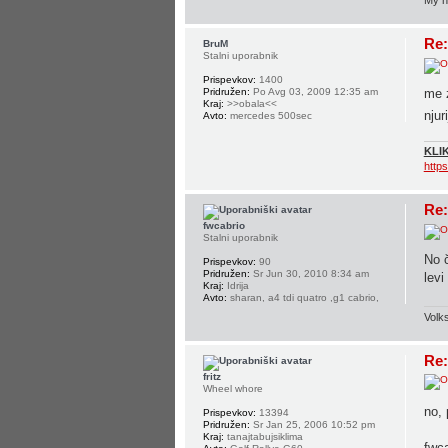
My n
Re:
BruM
Stalni uporabnik
Prispevkov:
1400
me z
Pridružen:
Po Avg 03, 2009 12:35 am
Kraj:
>>obala<<
njur
Avto:
mercedes 500sec
KLIK
http
Re:
fwcabrio
Stalni uporabnik
No č
Prispevkov:
90
Pridružen:
Sr Jun 30, 2010 8:34 am
levi
Kraj:
Idrija
Avto:
sharan, a4 tdi quatro ,g1 cabrio,
Volk
Re:
fritz
Wheel whore
no, 
Prispevkov:
13394
Pridružen:
Sr Jan 25, 2006 10:52 pm
Kraj:
tanajtabujsiklima
fwca