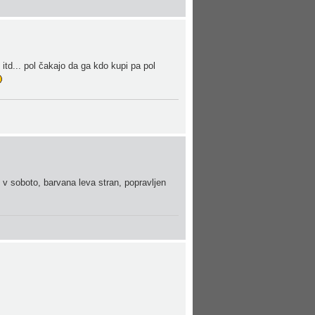
td... pol čakajo da ga kdo kupi pa pol
 v soboto, barvana leva stran, popravljen