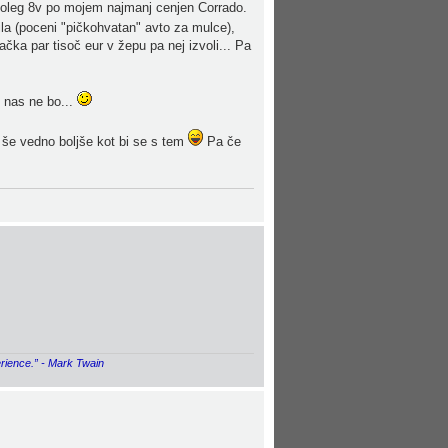
e poleg 8v po mojem najmanj cenjen Corrado.
bila (poceni "pičkohvatan" avto za mulce),
ka par tisoč eur v žepu pa nej izvoli... Pa
 nas ne bo...
 še vedno boljše kot bi se s tem
Pa če
erience.” - Mark Twain