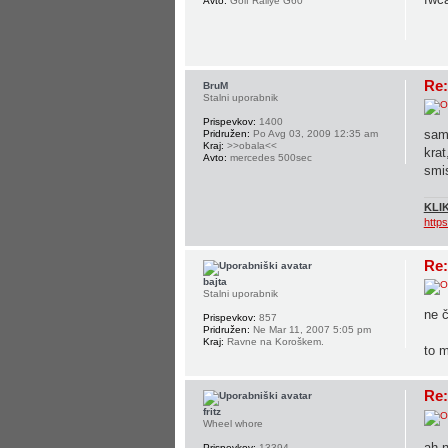
Avto:
Golf Rallye G60
Re:
BruM
Stalni uporabnik
Prispevkov:
1400
sam 
Pridružen:
Po Avg 03, 2009 12:35 am
Kraj:
>>obala<<
krat
Avto:
mercedes 500sec
smis
KLIK
http
Re:
bajta
Stalni uporabnik
ne č
Prispevkov:
857
Pridružen:
Ne Mar 11, 2007 5:05 pm
Kraj:
Ravne na Koroškem.
to 
Re:
fritz
Wheel whore
ah n
Prispevkov:
13394