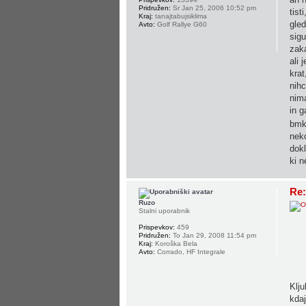
Pridružen:
Sr Jan 25, 2006 10:52 pm
tist
Kraj:
tanajtabujsiklima
gled
Avto:
Golf Rallye G60
sigu
zak
ali 
krat
nihc
nima
in g
bmk
neko
dokl
ki n
Re:
Ruzo
Stalni uporabnik
Prispevkov:
459
Pridružen:
To Jan 29, 2008 11:54 pm
Kraj:
Koroška Bela
Avto:
Corrado, HF Integrale
Klju
kdaj