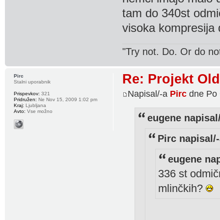
tam do 340st odmič
visoka kompresija 
"Try not. Do. Or do no
Re: Projekt Ol
Pirc
Stalni uporabnik
Napisal/-a
Pirc
dne Po 
Prispevkov:
321
Pridružen:
Ne Nov 15, 2009 1:02 pm
Kraj:
Ljubljana
Avto:
Vse možno
eugene napisal/
Pirc napisal/-
eugene nap
336 st odmičn
mlinčkih?