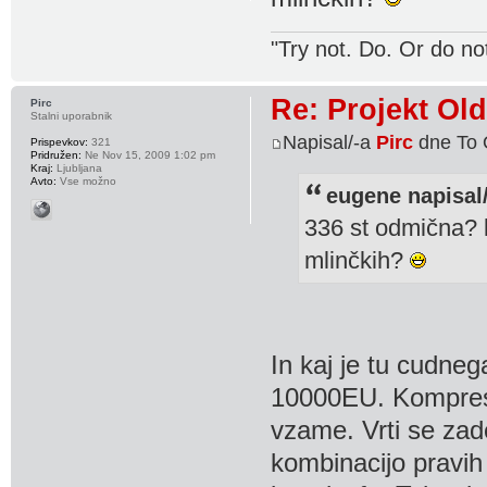
"Try not. Do. Or do no
Re: Projekt Ol
Pirc
Stalni uporabnik
Napisal/-a
Pirc
dne To 
Prispevkov:
321
Pridružen:
Ne Nov 15, 2009 1:02 pm
Kraj:
Ljubljana
Avto:
Vse možno
eugene napisal/
336 st odmična? k
mlinčkih?
In kaj je tu cudne
10000EU. Kompresij
vzame. Vrti se za
kombinacijo pravih 