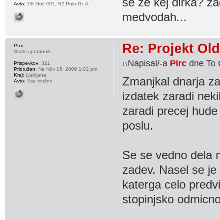
se že kej dirka? z
Avto:
'08 Golf GTI, '02 Polo Gr. A
medvodah...
Re: Projekt Ol
Pirc
Stalni uporabnik
Napisal/-a
Pirc
dne To 
Prispevkov:
321
Pridružen:
Ne Nov 15, 2009 1:02 pm
Kraj:
Ljubljana
Zmanjkal dnarja za
Avto:
Vse možno
izdatek zaradi nek
zaradi precej hude
poslu.
Se se vedno dela na
zadev. Nasel se je 
katerga celo predv
stopinjsko odmicno