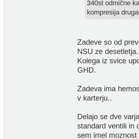
340st odmične kao
kompresija druga
Zadeve so od preve
NSU ze desetletja.
Kolega iz svice upo
GHD.
Zadeva ima hemosf
v karterju..
Delajo se dve varjan
standard ventili in
sem imel moznost 