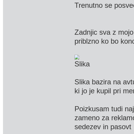
Trenutno se posvec
Zadnjic sva z mojo 
priblzno ko bo kon
Slika bazira na avtu
ki jo je kupil pri me
Poizkusam tudi najt
zameno za reklamo 
sedezev in pasovt ,