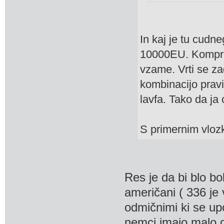
In kaj je tu cud
10000EU. Kompresi
vzame. Vrti se z
kombinacijo pravi
lavfa. Tako da ja
S primernim vloz
Res je da bi blo bo
američani ( 336 je v
odmičnimi ki se u
nemci imajo malo d