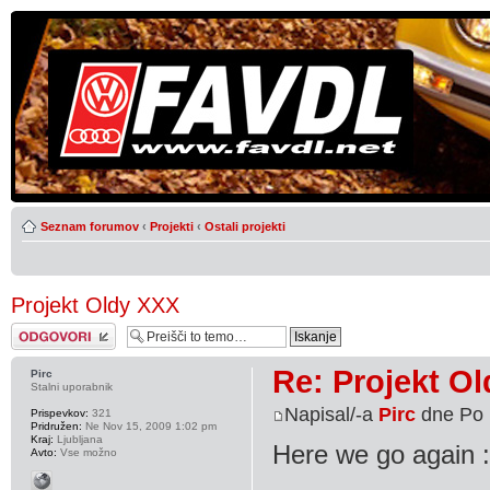
Seznam forumov
‹
Projekti
‹
Ostali projekti
Projekt Oldy XXX
Napiši odgovor
Re: Projekt O
Pirc
Stalni uporabnik
Napisal/-a
Pirc
dne Po 
Prispevkov:
321
Pridružen:
Ne Nov 15, 2009 1:02 pm
Kraj:
Ljubljana
Here we go again 
Avto:
Vse možno