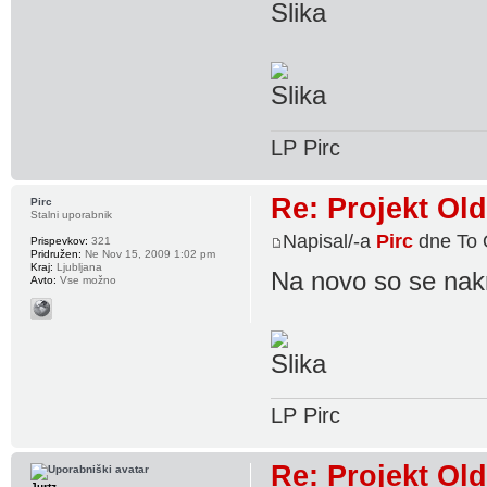
LP Pirc
Re: Projekt Ol
Pirc
Stalni uporabnik
Napisal/-a
Pirc
dne To 
Prispevkov:
321
Pridružen:
Ne Nov 15, 2009 1:02 pm
Kraj:
Ljubljana
Na novo so se nakro
Avto:
Vse možno
LP Pirc
Re: Projekt Ol
Jurtz