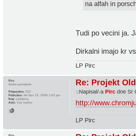
na alfah in porsc
Tudi po vecini ja. 
Dirkalni imajo kr v
LP Pirc
Re: Projekt Ol
Pirc
Stalni uporabnik
Napisal/-a
Pirc
dne Sr 
Prispevkov:
321
Pridružen:
Ne Nov 15, 2009 1:02 pm
Kraj:
Ljubljana
http://www.chromju
Avto:
Vse možno
LP Pirc
Pirc