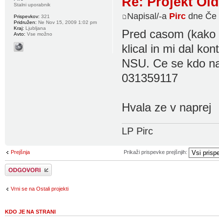
Re: Projekt Ol
Stalni uporabnik
Napisal/-a
Pirc
dne Če 
Prispevkov:
321
Pridružen:
Ne Nov 15, 2009 1:02 pm
Kraj:
Ljubljana
Pred casom (kako le
Avto:
Vse možno
klical in mi dal ko
NSU. Ce se kdo naj
031359117
Hvala ze v naprej
LP Pirc
Prejšnja
Prikaži prispevke prejšnjih:
Napiši odgovor
Vrni se na Ostali projekti
KDO JE NA STRANI