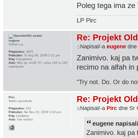
Poleg tega ima ze T
LP Pirc
Re: Projekt Ol
eugene
Valček s.p.
Napisal/-a
eugene
dne 
Prispevkov:
3825
Pridružen:
To Avg 08, 2006 2:21 pm
Zanimivo. kaj pa t
Kraj:
Vukojebina
Avto:
Mk1 gti, hrošč '67, volvo 145 in 245
recimo na alfah in
superpolar
"Try not. Do. Or do no
Re: Projekt Ol
Pirc
Stalni uporabnik
Napisal/-a
Pirc
dne Sr 
Prispevkov:
321
Pridružen:
Ne Nov 15, 2009 1:02 pm
Kraj:
Ljubljana
Avto:
Vse možno
eugene napisal/
Zanimivo. kaj pa 