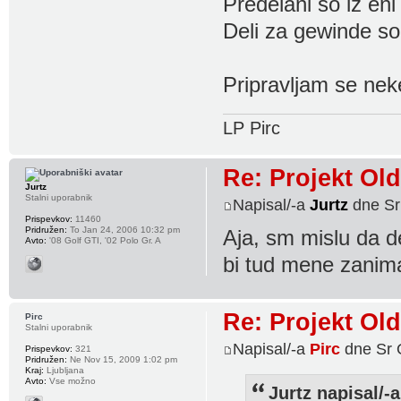
Predelani so iz eni
Deli za gewinde so 
Pripravljam se nek
LP Pirc
Re: Projekt Ol
Jurtz
Stalni uporabnik
Napisal/-a
Jurtz
dne Sr
Prispevkov:
11460
Pridružen:
To Jan 24, 2006 10:32 pm
Aja, sm mislu da d
Avto:
'08 Golf GTI, '02 Polo Gr. A
bi tud mene zanim
Re: Projekt Ol
Pirc
Stalni uporabnik
Napisal/-a
Pirc
dne Sr 
Prispevkov:
321
Pridružen:
Ne Nov 15, 2009 1:02 pm
Kraj:
Ljubljana
Avto:
Vse možno
Jurtz napisal/-a