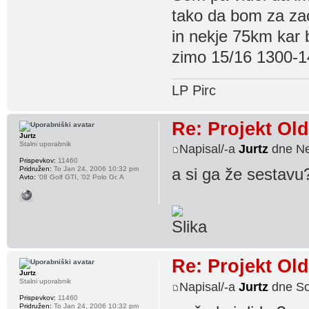
tako da bom za zac
in nekje 75km kar 
zimo 15/16 1300-1
LP Pirc
Re: Projekt Ol
Jurtz
Stalni uporabnik
Napisal/-a
Jurtz
dne Ne
Prispevkov:
11460
Pridružen:
To Jan 24, 2006 10:32 pm
a si ga že sestav
Avto:
'08 Golf GTI, '02 Polo Gr. A
Re: Projekt Ol
Jurtz
Stalni uporabnik
Napisal/-a
Jurtz
dne So
Prispevkov:
11460
Pridružen:
To Jan 24, 2006 10:32 pm