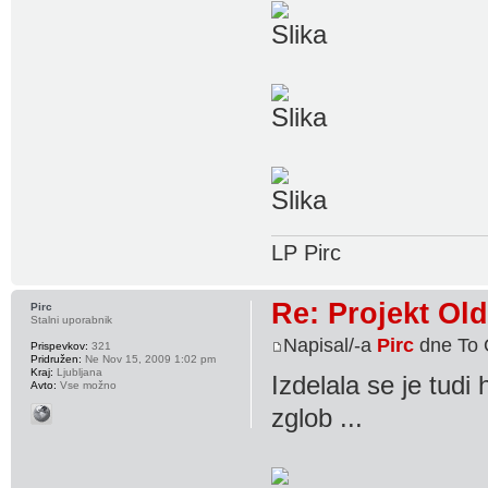
LP Pirc
Re: Projekt Ol
Pirc
Stalni uporabnik
Napisal/-a
Pirc
dne To 
Prispevkov:
321
Pridružen:
Ne Nov 15, 2009 1:02 pm
Kraj:
Ljubljana
Izdelala se je tud
Avto:
Vse možno
zglob ...