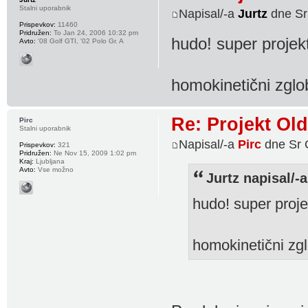
Stalni uporabnik
Napisal/-a
Jurtz
dne Sr
Prispevkov:
11460
Pridružen:
To Jan 24, 2006 10:32 pm
hudo! super projekt
Avto:
'08 Golf GTI, '02 Polo Gr. A
homokinetični zgl
Re: Projekt Ol
Pirc
Stalni uporabnik
Napisal/-a
Pirc
dne Sr 
Prispevkov:
321
Pridružen:
Ne Nov 15, 2009 1:02 pm
Kraj:
Ljubljana
Avto:
Vse možno
Jurtz napisal/-a
hudo! super proje
homokinetični zg