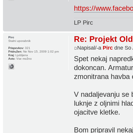
https://www.faceb
LP Pirc
Re: Projekt Ol
Pirc
Stalni uporabnik
Napisal/-a
Pirc
dne So 
Prispevkov:
321
Pridružen:
Ne Nov 15, 2009 1:02 pm
Kraj:
Ljubljana
Spet nekaj napredk
Avto:
Vse možno
dokoncan. Armatura
zmonitrana havba o
V nadaljevanju se 
luknje z oljnimi hla
ojacitve kletke.
Bom pripravil nekaj