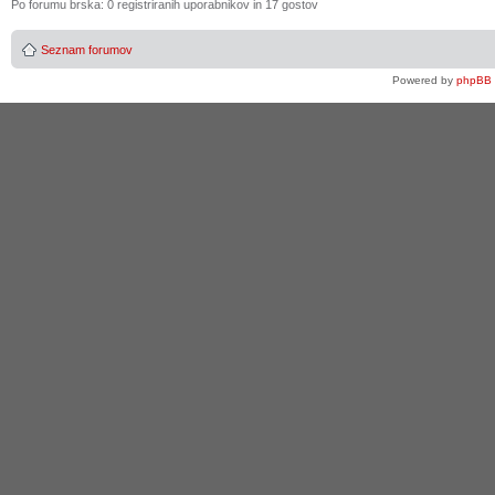
Po forumu brska: 0 registriranih uporabnikov in 17 gostov
Seznam forumov
Powered by
phpBB