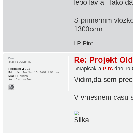
lepo lavfa. Tako d
S primernim vlozko
1300ccm.
LP Pirc
Re: Projekt Ol
Pirc
Stalni uporabnik
Napisal/-a
Pirc
dne To 
Prispevkov:
321
Pridružen:
Ne Nov 15, 2009 1:02 pm
Kraj:
Ljubljana
Vidim,da sem precej
Avto:
Vse možno
V vmesnem casu se 