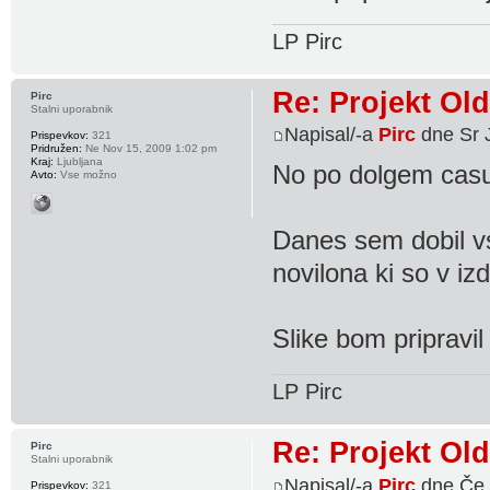
LP Pirc
Re: Projekt Ol
Pirc
Stalni uporabnik
Napisal/-a
Pirc
dne Sr 
Prispevkov:
321
Pridružen:
Ne Nov 15, 2009 1:02 pm
Kraj:
Ljubljana
No po dolgem casu 
Avto:
Vse možno
Danes sem dobil v
novilona ki so v i
Slike bom pripravil
LP Pirc
Re: Projekt Ol
Pirc
Stalni uporabnik
Napisal/-a
Pirc
dne Če 
Prispevkov:
321