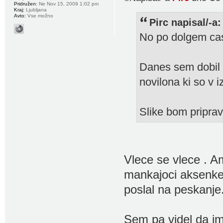
Pridružen:
Ne Nov 15, 2009 1:02 pm
Kraj:
Ljubljana
Avto:
Vse možno
Pirc napisal/-a:
No po dolgem cas
Danes sem dobil 
novilona ki so v 
Slike bom priprav
Vlece se vlece . A
mankajoci aksenke
poslal na peskanje.
Sem pa videl da im