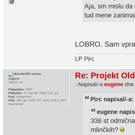
Aja, sm mislu da 
tud mene zanima
LOBRO. Sam vprasa
LP Pirc
Re: Projekt Ol
eugene
Valček s.p.
Napisal/-a
eugene
dne 
Prispevkov:
3825
Pridružen:
To Avg 08, 2006 2:21 pm
Kraj:
Vukojebina
Pirc napisal/-a:
Avto:
Mk1 gti, hrošč '67, volvo 145 in 245
superpolar
eugene napisa
336 st odmična?
mlinčkih?