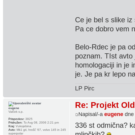
Ce je bel s slike iz
Pa ce dobro vem ni
Belo-Rdec je pa o
poznam. TIst avto j
homologaciji in je 
je. Je pa kr lepo n
LP Pirc
Re: Projekt Ol
eugene
Valček s.p.
Napisal/-a
eugene
dne 
Prispevkov:
3825
Pridružen:
To Avg 08, 2006 2:21 pm
336 st odmična? kaj
Kraj:
Vukojebina
Avto:
Mk1 gti, hrošč '67, volvo 145 in 245
mlinčkih?
superpolar