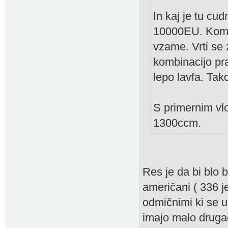
In kaj je tu c
10000EU. Kompre
vzame. Vrti se
kombinacijo pra
lepo lavfa. Tak
S primernim vl
1300ccm.
Res je da bi blo 
američani ( 336 je
odmičnimi ki se 
imajo malo druga