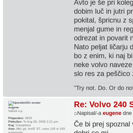
Avto je še pri kol
dobim luč in jutri
pokital, špricnu z 
menjal gume in regi
odrezat in povarit 
Nato peljat ličarju
bo z enim, ki naj 
neke volvo naveze i
slo res za peščico 
"Try not. Do. Or do no
Re: Volvo 240 
eugene
Valček s.p.
Napisal/-a
eugene
dne 
Prispevkov:
3825
Pridružen:
To Avg 08, 2006 2:21 pm
Če bi prej spoznal 
Kraj:
Vukojebina
Avto:
Mk1 gti, hrošč '67, volvo 145 in 245
superpolar