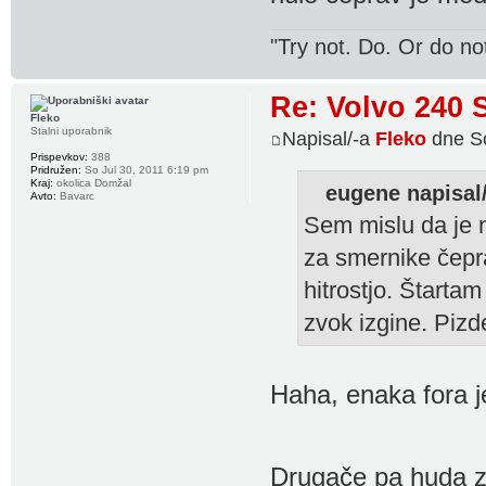
"Try not. Do. Or do no
Re: Volvo 240 
Fleko
Stalni uporabnik
Napisal/-a
Fleko
dne So
Prispevkov:
388
Pridružen:
So Jul 30, 2011 6:19 pm
Kraj:
okolica Domžal
eugene napisal/
Avto:
Bavarc
Sem mislu da je n
za smernike čeprav
hitrostjo. Štartam
zvok izgine. Piz
Haha, enaka fora j
Drugače pa huda 