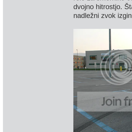
dvojno hitrostjo. Š
nadležni zvok izgi