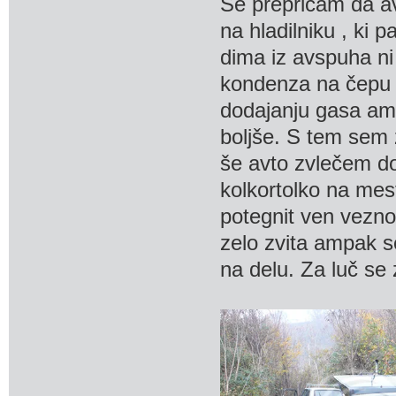
Se prepričam da av
na hladilniku , ki 
dima iz avspuha ni 
kondenza na čepu o
dodajanju gasa amp
boljše. S tem sem 
še avto zvlečem do
kolkortolko na mes
potegnit ven vezno,
zelo zvita ampak 
na delu. Za luč se