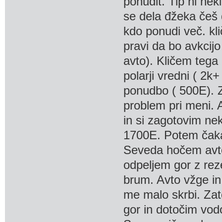
ponudit. Tip ni nek
se dela đžeka češ 
kdo ponudi več. kli
pravi da bo avkcijo
avto). Kličem tega 
polarji vredni ( 2k
ponudbo ( 500E). Z
problem pri meni.
in si zagotovim nek
1700E. Potem čakam
Seveda hočem avto 
odpeljem gor z reze
brum. Avto vžge in 
me malo skrbi. Za
gor in dotočim vod