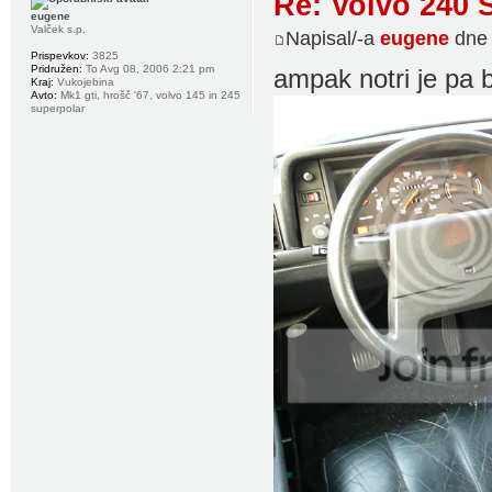
Re: Volvo 240 
eugene
Valček s.p.
Napisal/-a
eugene
dne 
Prispevkov:
3825
Pridružen:
To Avg 08, 2006 2:21 pm
ampak notri je pa
Kraj:
Vukojebina
Avto:
Mk1 gti, hrošč '67, volvo 145 in 245
superpolar