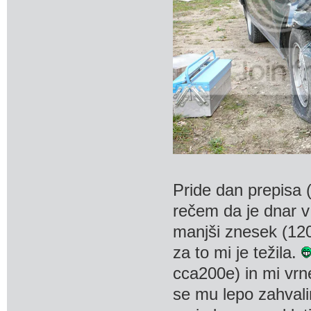
Pride dan prepisa 
rečem da je dnar v
manjši znesek (120
za to mi je težila.
cca200e) in mi vrne
se mu lepo zahvali