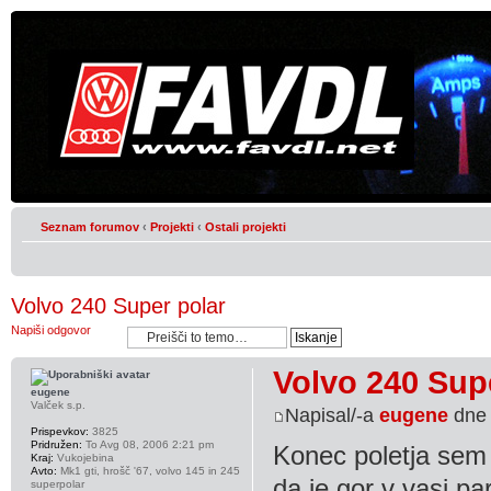
Seznam forumov
‹
Projekti
‹
Ostali projekti
Volvo 240 Super polar
Napiši odgovor
Volvo 240 Sup
eugene
Valček s.p.
Napisal/-a
eugene
dne 
Prispevkov:
3825
Pridružen:
To Avg 08, 2006 2:21 pm
Konec poletja sem 
Kraj:
Vukojebina
Avto:
Mk1 gti, hrošč '67, volvo 145 in 245
da je gor v vasi pa
superpolar