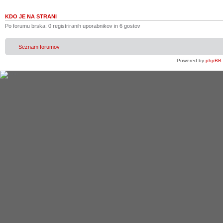
KDO JE NA STRANI
Po forumu brska: 0 registriranih uporabnikov in 6 gostov
Seznam forumov
Powered by
phpBB