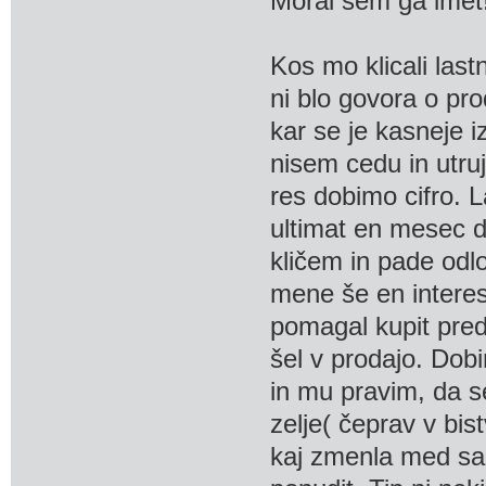
Moral sem ga imet
Kos mo klicali last
ni blo govora o pro
kar se je kasneje i
nisem cedu in utruj
res dobimo cifro. 
ultimat en mesec d
kličem in pade odl
mene še en interes
pomagal kupit pred 
šel v prodajo. Dobi
in mu pravim, da se
zelje( čeprav v bi
kaj zmenla med sab