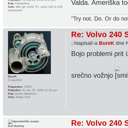
Valda. Ameriška t
Kraj:
Vukojebina
Avto:
Mk1 gti, hrošč '67, volvo 145 in 245
superpolar
"Try not. Do. Or do no
Re: Volvo 240 
Napisal/-a
BureK
dne N
Bojo problemi prit
srečno vožnjo
BureK
Z jogurtom
Prispevkov:
10857
Pridružen:
Sr Jan 25, 2006 12:34 pm
Kraj:
predor Markovec
Avto:
Rallye Golf
Re: Volvo 240 
test dummy