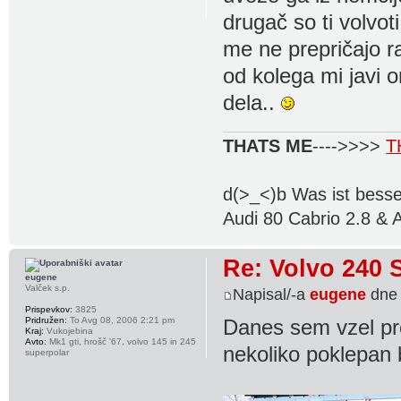
drugač so ti volvot
me ne prepričajo r
od kolega mi javi o
dela..
THATS ME
---->>>>
T
d(>_<)b Was ist besse
Audi 80 Cabrio 2.8 & 
Re: Volvo 240 
eugene
Valček s.p.
Napisal/-a
eugene
dne 
Prispevkov:
3825
Pridružen:
To Avg 08, 2006 2:21 pm
Danes sem vzel pre
Kraj:
Vukojebina
Avto:
Mk1 gti, hrošč '67, volvo 145 in 245
nekoliko poklepan b
superpolar