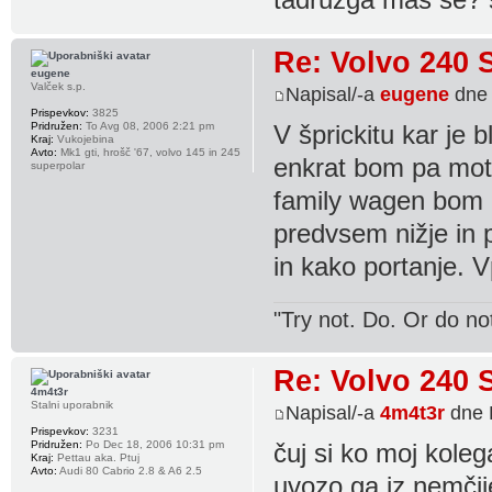
Re: Volvo 240 
eugene
Valček s.p.
Napisal/-a
eugene
dne 
Prispevkov:
3825
Pridružen:
To Avg 08, 2006 2:21 pm
V šprickitu kar je 
Kraj:
Vukojebina
Avto:
Mk1 gti, hrošč '67, volvo 145 in 245
enkrat bom pa motor
superpolar
family wagen bom 
predvsem nižje in 
in kako portanje. 
"Try not. Do. Or do no
Re: Volvo 240 
4m4t3r
Stalni uporabnik
Napisal/-a
4m4t3r
dne 
Prispevkov:
3231
Pridružen:
Po Dec 18, 2006 10:31 pm
čuj si ko moj kole
Kraj:
Pettau aka. Ptuj
Avto:
Audi 80 Cabrio 2.8 & A6 2.5
uvozo ga iz nemčij