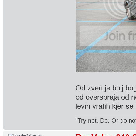
Od zven je bolj bog
od overspraja od nek
levih vratih kjer se 
"Try not. Do. Or do no