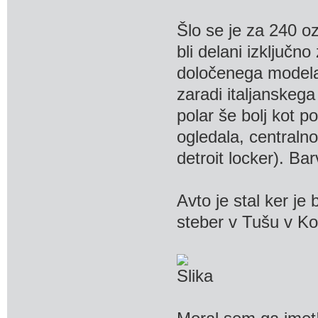
Šlo se je za 240 oz
bli delani izključno
določenega modela
zaradi italjanskeg
polar še bolj kot po
ogledala, centralno
detroit locker). B
Avto je stal ker je 
steber v Tušu v Ko