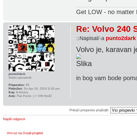
Get LOW - no matte
Re: Volvo 240 
Napisal/-a
punto2dark
Volvo je, karavan j
punto2dark
in bog vam bode pom
Stalni uporabnik
Prispevkov:
95
Pridružen:
So Apr 24, 2010 9:30 pm
Kraj:
N.Gorica
Avto:
Fiat Punto :) + VW Hrošč
Prikaži prispevke prejšnjih:
Napiši odgovor
Vrni se na Ostali projekti