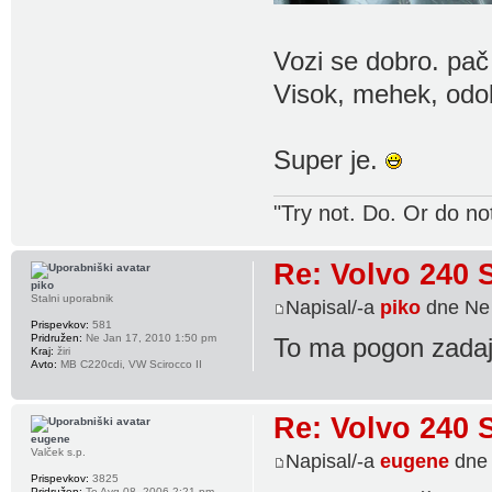
Vozi se dobro. pač
Visok, mehek, odo
Super je.
"Try not. Do. Or do no
Re: Volvo 240 
piko
Stalni uporabnik
Napisal/-a
piko
dne Ne 
Prispevkov:
581
Pridružen:
Ne Jan 17, 2010 1:50 pm
To ma pogon zada
Kraj:
žiri
Avto:
MB C220cdi, VW Scirocco II
Re: Volvo 240 
eugene
Valček s.p.
Napisal/-a
eugene
dne 
Prispevkov:
3825
Pridružen:
To Avg 08, 2006 2:21 pm