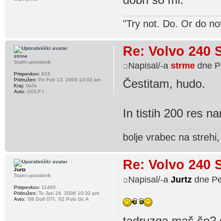
dobri so mi.
"Try not. Do. Or do no
Re: Volvo 240 
strme
Stalni uporabnik
Napisal/-a
strme
dne P
Prispevkov:
915
Pridružen:
Pe Feb 13, 2009 10:03 am
Čestitam, hudo.
Kraj:
Vače
Avto:
GOLF l
In tistih 200 res n
bolje vrabec na strehi
Re: Volvo 240 
Jurtz
Stalni uporabnik
Napisal/-a
Jurtz
dne Pe
Prispevkov:
11460
Pridružen:
To Jan 24, 2006 10:32 pm
Avto:
'08 Golf GTI, '02 Polo Gr. A
tadruzga maš še? s