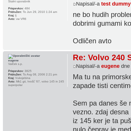
Stalni uporabnik
Napisal/-a
test dummy
Prispevkov:
484
Pridružen:
To Jun 29, 2010 1:24 am
ne bo hudih proble
Kraj:
lj
Avto:
vw VR6
dobrimi gumami ko 
Odličen avto
Re: Volvo 240 
eugene
Valček s.p.
Napisal/-a
eugene
dne 
Prispevkov:
3825
Pridružen:
To Avg 08, 2006 2:21 pm
Ma tu na primorske
Kraj:
Vukojebina
Avto:
Mk1 gti, hrošč '67, volvo 145 in 245
zapade tisti centim
superpolar
Sem pa danes še ne
vezno. zdaj desna l
iz 145 ker je ta pu
nulo čeprav je mede