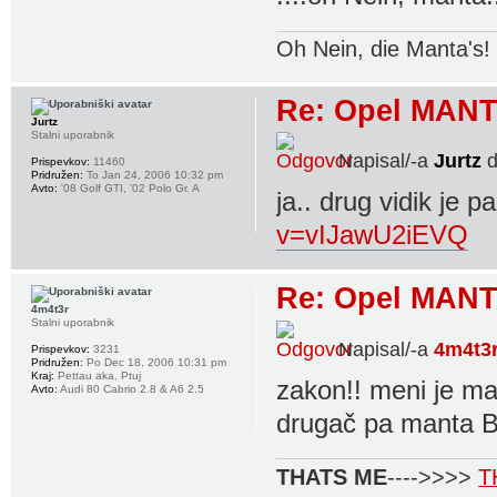
Oh Nein, die Manta's!
Re: Opel MANT
Jurtz
Stalni uporabnik
Napisal/-a
Jurtz
d
Prispevkov:
11460
Pridružen:
To Jan 24, 2006 10:32 pm
Avto:
'08 Golf GTI, '02 Polo Gr. A
ja.. drug vidik je p
v=vIJawU2iEVQ
Re: Opel MANT
4m4t3r
Stalni uporabnik
Napisal/-a
4m4t3
Prispevkov:
3231
Pridružen:
Po Dec 18, 2006 10:31 pm
Kraj:
Pettau aka. Ptuj
zakon!! meni je ma
Avto:
Audi 80 Cabrio 2.8 & A6 2.5
drugač pa manta B 
THATS ME
---->>>>
T