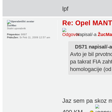
lpf
Re: Opel MANT
ŽucMac
Stalni uporabnik
Napisal/-a
ŽucMa
Prispevkov:
6697
Pridružen:
Sr Feb 11, 2009 12:57 am
DS71 napisal/-a
Avto je bil prvot
pa takrat FIA zah
homologacije (od
Jaz sem pa skoz mi