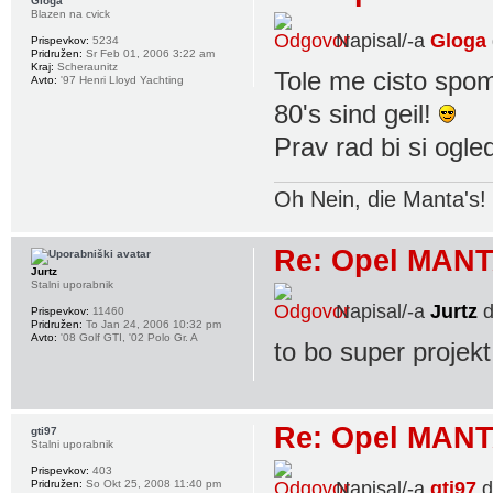
Gloga
Blazen na cvick
Napisal/-a
Gloga
Prispevkov:
5234
Pridružen:
Sr Feb 01, 2006 3:22 am
Kraj:
Scheraunitz
Tole me cisto spom
Avto:
'97 Henri Lloyd Yachting
80's sind geil!
Prav rad bi si ogled
Oh Nein, die Manta's!
Re: Opel MANT
Jurtz
Stalni uporabnik
Napisal/-a
Jurtz
d
Prispevkov:
11460
Pridružen:
To Jan 24, 2006 10:32 pm
Avto:
'08 Golf GTI, '02 Polo Gr. A
to bo super projek
Re: Opel MANT
gti97
Stalni uporabnik
Prispevkov:
403
Napisal/-a
gti97
d
Pridružen:
So Okt 25, 2008 11:40 pm