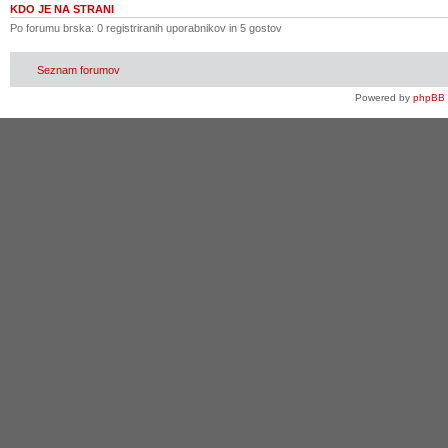
KDO JE NA STRANI
Po forumu brska: 0 registriranih uporabnikov in 5 gostov
Seznam forumov
Powered by
phpBB