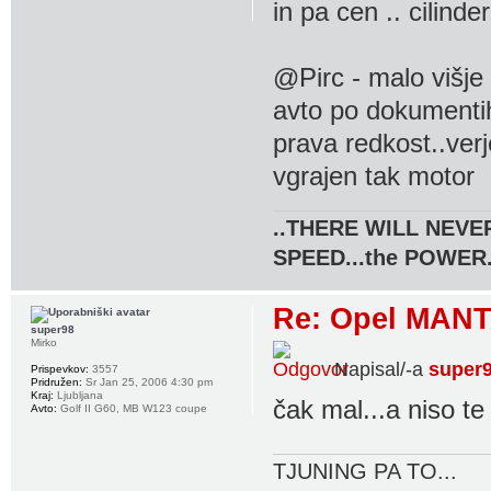
in pa cen .. cilin
@Pirc - malo višje
avto po dokumentih 
prava redkost..verj
vgrajen tak motor
..THERE WILL NEVER
SPEED...the POWER.
Re: Opel MANT
super98
Mirko
Napisal/-a
super
Prispevkov:
3557
Pridružen:
Sr Jan 25, 2006 4:30 pm
Kraj:
Ljubljana
čak mal...a niso te
Avto:
Golf II G60, MB W123 coupe
TJUNING PA TO...