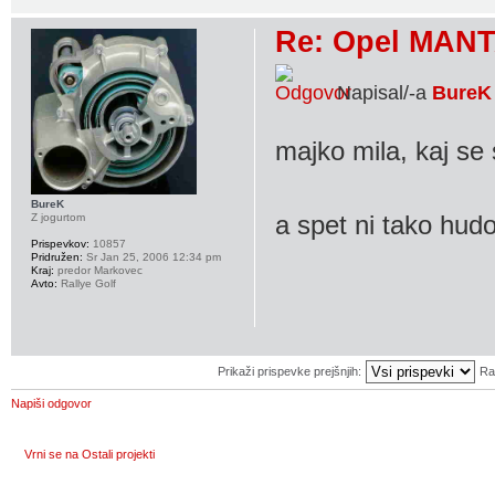
Re: Opel MANT
Napisal/-a
BureK
majko mila, kaj se
BureK
a spet ni tako hudo
Z jogurtom
Prispevkov:
10857
Pridružen:
Sr Jan 25, 2006 12:34 pm
Kraj:
predor Markovec
Avto:
Rallye Golf
Prikaži prispevke prejšnjih:
Ra
Napiši odgovor
Vrni se na Ostali projekti