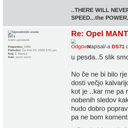
..THERE WILL NEVER
SPEED...the POWER.
Re: Opel MANT
DS71
Stalni uporabnik
Napisal/-a
DS71
d
Prispevkov:
1966
Pridružen:
Če Feb 05, 2009 9:51 pm
Kraj:
Il. Bistrica
u pesda..5 slik sm
Avto:
zoom zoom
No če ne bi bilo rj
dosti večjo kalvarij
kot je ..kar me pa 
nobenih sledov kakš
hudo dobro popravl
pa ne bom komentir