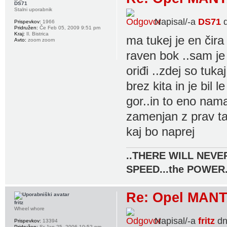
DS71
Stalni uporabnik
Napisal/-a
DS71
d
Prispevkov:
1966
Pridružen:
Če Feb 05, 2009 9:51 pm
Kraj:
Il. Bistrica
ma tukej je en čira 
Avto:
zoom zoom
raven bok ..sam je t
oriđi ..zdej so tuk
brez kita in je bil 
gor..in to eno namat
zamenjan z prav t
kaj bo naprej
..THERE WILL NEVER
SPEED...the POWER.
Re: Opel MANT
fritz
Wheel whore
Napisal/-a
fritz
dn
Prispevkov:
13394
Pridružen:
Sr Jan 25, 2006 10:52 pm