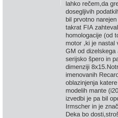
lahko rečem,da gre 
dosegljivih podatki
bil prvotno nareje
takrat FIA zahteva
homologacije (od to
motor ,ki je nasta
GM od dizelskega a
serijsko špero in p
dimenziji 8x15.Notr
imenovanih Recaro
oblazinjenja katere
modelih mante (i200
izvedbi je pa bil o
Irmscher in je zna
Deka bo dosti,stro