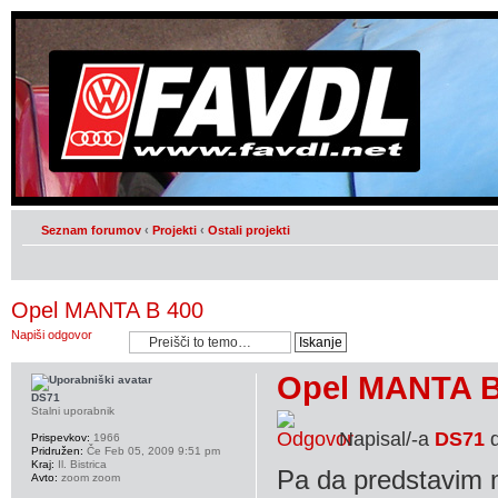
Seznam forumov
‹
Projekti
‹
Ostali projekti
Opel MANTA B 400
Napiši odgovor
Opel MANTA B
DS71
Stalni uporabnik
Napisal/-a
DS71
d
Prispevkov:
1966
Pridružen:
Če Feb 05, 2009 9:51 pm
Kraj:
Il. Bistrica
Pa da predstavim m
Avto:
zoom zoom