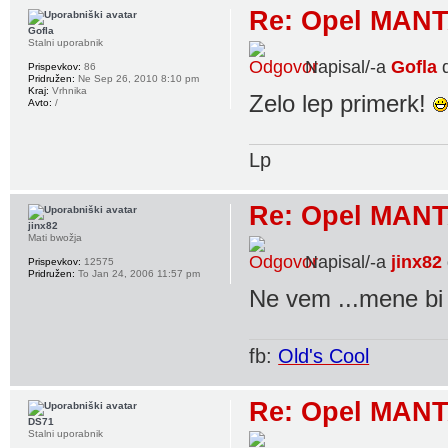
Re: Opel MANT
Gofla
Stalni uporabnik
Napisal/-a
Gofla
d
Prispevkov:
86
Pridružen:
Ne Sep 26, 2010 8:10 pm
Kraj:
Vrhnika
Zelo lep primerk!
Avto:
/
Lp
Re: Opel MANT
jinx82
Mati bwožja
Napisal/-a
jinx82
Prispevkov:
12575
Pridružen:
To Jan 24, 2006 11:57 pm
Ne vem ...mene bi 
fb:
Old's Cool
Re: Opel MANT
DS71
Stalni uporabnik