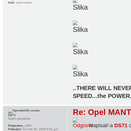
Avto:
zoom zoom
..THERE WILL NEVER
SPEED...the POWER.
Re: Opel MANT
DS71
Stalni uporabnik
Napisal/-a
DS71
d
Prispevkov:
1966
Pridružen:
Če Feb 05, 2009 9:51 pm