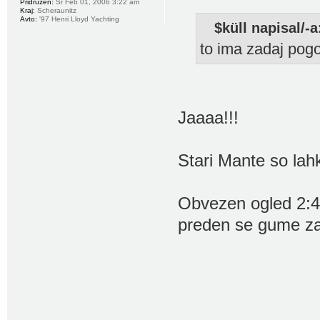
Pridružen:
Sr Feb 01, 2006 3:22 am
Kraj:
Scheraunitz
Avto:
'97 Henri Lloyd Yachting
$küll napisal/-a
to ima zadaj pog
Jaaaa!!!
Stari Mante so lah
Obvezen ogled 2:40
preden se gume zak