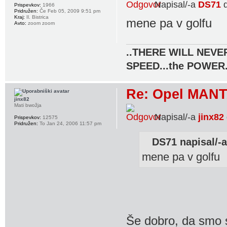
Napisal/-a
DS71
d
Prispevkov:
1966
Pridružen:
Če Feb 05, 2009 9:51 pm
Kraj:
Il. Bistrica
mene pa v golfu
Avto:
zoom zoom
..THERE WILL NEVER
SPEED...the POWER.
Re: Opel MANT
jinx82
Mati bwožja
Napisal/-a
jinx82
Prispevkov:
12575
Pridružen:
To Jan 24, 2006 11:57 pm
DS71 napisal/-a
mene pa v golfu
Še dobro, da smo s