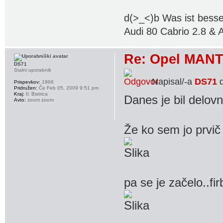
d(>_<)b Was ist besse
Audi 80 Cabrio 2.8 & 
Re: Opel MANT
DS71
Stalni uporabnik
Napisal/-a
DS71
d
Prispevkov:
1966
Pridružen:
Če Feb 05, 2009 9:51 pm
Kraj:
Il. Bistrica
Danes je bil delovn
Avto:
zoom zoom
Že ko sem jo prvič 
pa se je začelo..fi