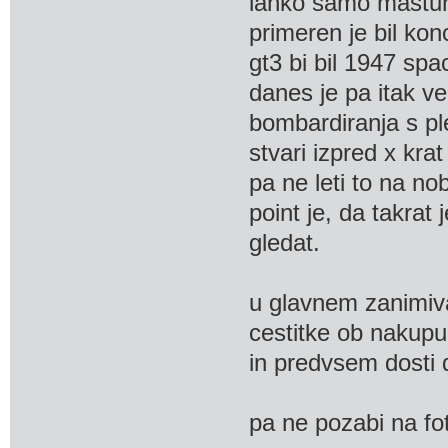
lahko samo masturbi
primeren je bil konc
gt3 bi bil 1947 sp
danes je pa itak v
bombardiranja s pl
stvari izpred x kra
pa ne leti to na n
point je, da takrat 
gledat.
u glavnem zanimiv
cestitke ob nakupu,
in predvsem dosti 
pa ne pozabi na fo