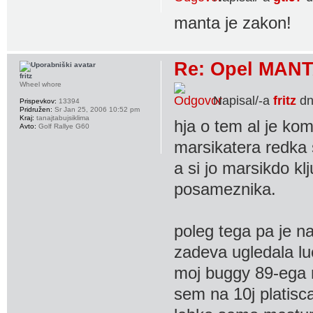
manta je zakon!
Re: Opel MANT
fritz
Wheel whore
Napisal/-a
fritz
dn
Prispevkov:
13394
Pridružen:
Sr Jan 25, 2006 10:52 pm
Kraj:
tanajtabujsiklima
hja o tem al je ko
Avto:
Golf Rallye G60
marsikatera redka s
a si jo marsikdo kl
posameznika.
poleg tega pa je na
zadeva ugledala lu
moj buggy 89-ega n
sem na 10j platis