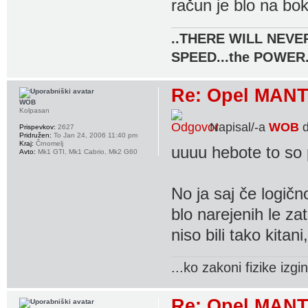
račun je blo na bo
..THERE WILL NEVER
SPEED...the POWER.
Re: Opel MANT
WOB
Kolpasan
Napisal/-a
WOB
d
Prispevkov:
2627
Pridružen:
To Jan 24, 2006 11:40 pm
Kraj:
Črnomelj
uuuu hebote to so pa
Avto:
Mk1 GTI, Mk1 Cabrio, Mk2 G60
No ja saj če logičn
blo narejenih le z
niso bili tako kita
...ko zakoni fizike izgi
Re: Opel MANT