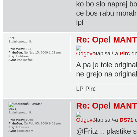
ko bo slo naprej bo
ce bos rabu moraln
lpf
Re: Opel MANT
Pirc
Stalni uporabnik
Prispevkov:
321
Napisal/-a
Pirc
dn
Pridružen:
Ne Nov 15, 2009 1:02 pm
Kraj:
Ljubljana
Avto:
Vse možno
A pa je tole origin
ne grejo na origina
LP Pirc
Re: Opel MANT
DS71
Stalni uporabnik
Napisal/-a
DS71
d
Prispevkov:
1966
Pridružen:
Če Feb 05, 2009 9:51 pm
Kraj:
Il. Bistrica
@Fritz .. plastike s
Avto:
zoom zoom