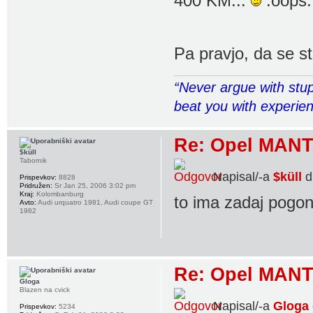
400 KM...
Pa pravjo, da se s
“Never argue with stup
beat you with experie
Re: Opel MANT
$küll
Tabornik
Napisal/-a
$küll
d
Prispevkov:
8828
Pridružen:
Sr Jan 25, 2006 3:02 pm
Kraj:
Kolombanburg
to ima zadaj pogo
Avto:
Audi urquatro 1981, Audi coupe GT
1982
Re: Opel MANT
Gloga
Blazen na cvick
Napisal/-a
Gloga
Prispevkov:
5234