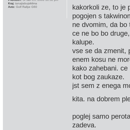
Kraj:
tanajtabujsiklima
kakorkoli ze, to j
Avto:
Golf Rallye G60
pogojen s takwino
ne dvomim, da bo t
ce ne bo bo druge,
kalupe.
vse se da zmenit, p
enem kosu ne more
kako zahebani. ce 
kot bog zaukaze.
jst sem z enega mo
kita. na dobrem p
poglej samo perota 
zadeva.