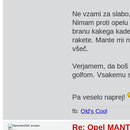
Ne vzami za slabo,
Nimam proti opelu 
branu kakega kadet
rakete. Mante mi nis
všeč.
Verjamem, da boš z
golfom. Vsakemu 
Pa veselo naprej!
fb:
Old's Cool
Re: Opel MANT