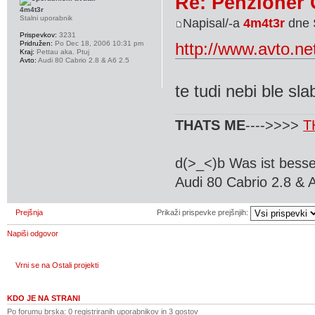
Re: Penzioner 
4m4t3r
Stalni uporabnik
Napisal/-a
4m4t3r
dne 
Prispevkov:
3231
Pridružen:
Po Dec 18, 2006 10:31 pm
http://www.avto.
Kraj:
Pettau aka. Ptuj
Avto:
Audi 80 Cabrio 2.8 & A6 2.5
te tudi nebi ble sl
THATS ME
---->>>>
T
d(>_<)b Was ist besse
Audi 80 Cabrio 2.8 & 
Prejšnja
Prikaži prispevke prejšnjih:
Napiši odgovor
Vrni se na Ostali projekti
KDO JE NA STRANI
Po forumu brska: 0 registriranih uporabnikov in 3 gostov