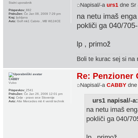
Stalni uporabnik
Napisal/-a
urs1
dne Sr 
Prispevkov:
882
Pridružen:
Če Jan 08, 2009 7:29 pm
na netu imaš enga 
Kraj:
ljubljana
Avto:
Golf mk1 Cabrio , MB W124CE
pokliči ga 040/705
lp , primož
Boli te kurac sej si n
Re: Penzioner 
CABBY
Vulvo
Napisal/-a
CABBY
dne 
Prispevkov:
2541
Pridružen:
Če Jan 26, 2006 12:01 pm
Kraj:
Celje - pravo srce Slovenije
urs1 napisal/-a
Avto:
Alte Mercedes mit 4 ventil technik
na netu imaš enga
pokliči ga 040/7
lp , primož