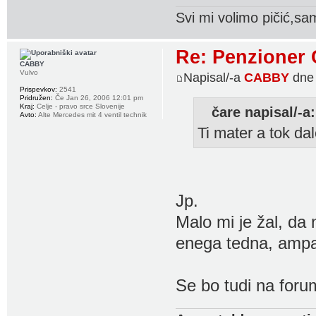
Svi mi volimo pičić,sam
Re: Penzioner 
CABBY
Vulvo
Napisal/-a
CABBY
dne 
Prispevkov:
2541
Pridružen:
Če Jan 26, 2006 12:01 pm
Kraj:
Celje - pravo srce Slovenije
čare napisal/-a:
Avto:
Alte Mercedes mit 4 ventil technik
Ti mater a tok dal
Jp.
Malo mi je žal, da 
enega tedna, ampa
Se bo tudi na forum