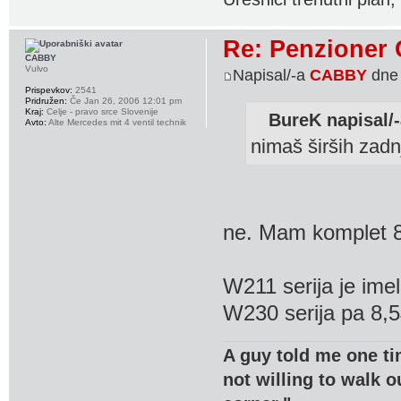
Re: Penzioner 
CABBY
Vulvo
Napisal/-a
CABBY
dne 
Prispevkov:
2541
Pridružen:
Če Jan 26, 2006 12:01 pm
Kraj:
Celje - pravo srce Slovenije
BureK napisal/-
Avto:
Alte Mercedes mit 4 ventil technik
nimaš širših zadn
ne. Mam komplet 
W211 serija je imel
W230 serija pa 8,5
A guy told me one ti
not willing to walk o