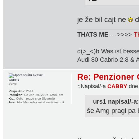
je že bil cajt ne
d
THATS ME
---->>>>
T
d(>_<)b Was ist besse
Audi 80 Cabrio 2.8 & 
Re: Penzioner 
CABBY
Vulvo
Napisal/-a
CABBY
dne 
Prispevkov:
2541
Pridružen:
Če Jan 26, 2006 12:01 pm
Kraj:
Celje - pravo srce Slovenije
urs1 napisal/-a
Avto:
Alte Mercedes mit 4 ventil technik
še Amg pragi pa