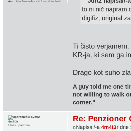
Jurtz napisal/-a
Avto:
Alte Mercedes mit 4 ventil technik
to ni nič napram 
digifiz, original 
Ti čisto verjamem.
KR-ja, ki sem ga im
Drago kot suho zla
A guy told me one ti
not willing to walk o
corner."
Re: Penzioner 
4m4t3r
Stalni uporabnik
Napisal/-a
4m4t3r
dne 