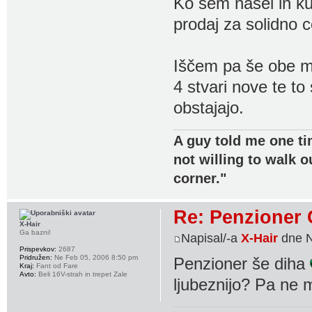
Ko sem našel in ku
prodaj za solidno c
Iščem pa še obe me
4 stvari nove te t
obstajajo.
A guy told me one ti
not willing to walk o
corner."
Re: Penzioner 
X-Hair
Ga bazni!
Napisal/-a
X-Hair
dne N
Prispevkov:
2687
Pridružen:
Ne Feb 05, 2006 8:50 pm
Penzioner še diha
Kraj:
Fant od Fare
Avto:
Beli 16V-strah in trepet Zale
ljubeznijo? Pa ne 