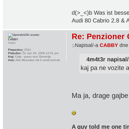
d(>_<)b Was ist besse
Audi 80 Cabrio 2.8 & 
Re: Penzioner 
CABBY
Vulvo
Napisal/-a
CABBY
dne 
Prispevkov:
2541
Pridružen:
Če Jan 26, 2006 12:01 pm
Kraj:
Celje - pravo srce Slovenije
4m4t3r napisal/
Avto:
Alte Mercedes mit 4 ventil technik
kaj pa ne vozite
Ma ja, drage gajbe
A guy told me one ti