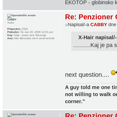
EKOTOP - globinsko k
Re: Penzioner 
CABBY
Vulvo
Napisal/-a
CABBY
dne 
Prispevkov:
2541
Pridružen:
Če Jan 26, 2006 12:01 pm
Kraj:
Celje - pravo srce Slovenije
X-Hair napisal/-
Avto:
Alte Mercedes mit 4 ventil technik
...........Kaj je pa 
next question....
A guy told me one ti
not willing to walk o
corner."
Re: Penzioner 