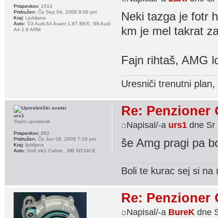
Prispevkov:
1514
Pridružen:
Če Sep 04, 2008 9:06 pm
Neki tazga je fotr
Kraj:
Ljubljana
Avto:
'03 Audi A4 Avant 1.8T BEX; '99 Audi
km je mel takrat za
A4 1.6 ARM
Fajn rihtaš, AMG 
Uresniči trenutni plan
Re: Penzioner 
urs1
Stalni uporabnik
Napisal/-a
urs1
dne Sr 
Prispevkov:
882
Pridružen:
Če Jan 08, 2009 7:29 pm
še Amg pragi pa b
Kraj:
ljubljana
Avto:
Golf mk1 Cabrio , MB W124CE
Boli te kurac sej si n
Re: Penzioner 
Napisal/-a
BureK
dne S