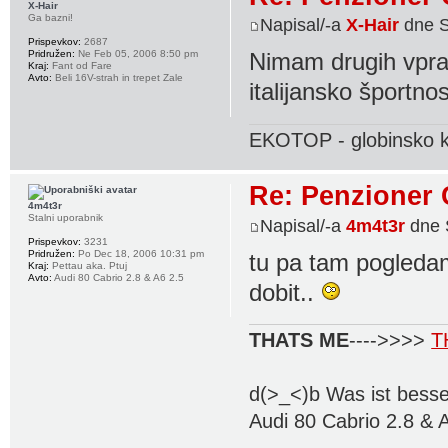
X-Hair
Ga bazni!
Napisal/-a
X-Hair
dne S
Prispevkov:
2687
Pridružen:
Ne Feb 05, 2006 8:50 pm
Nimam drugih vpraš
Kraj:
Fant od Fare
Avto:
Beli 16V-strah in trepet Zale
italijansko športno
EKOTOP - globinsko k
Re: Penzioner 
4m4t3r
Stalni uporabnik
Napisal/-a
4m4t3r
dne 
Prispevkov:
3231
Pridružen:
Po Dec 18, 2006 10:31 pm
tu pa tam pogledam
Kraj:
Pettau aka. Ptuj
Avto:
Audi 80 Cabrio 2.8 & A6 2.5
dobit..
THATS ME
---->>>>
T
d(>_<)b Was ist besse
Audi 80 Cabrio 2.8 & 