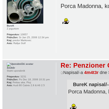
Porca Madonna, kon
BureK
Z jogurtom
Prispevkov:
10857
Pridružen:
Sr Jan 25, 2006 12:34 pm
Kraj:
predor Markovec
Avto:
Rallye Golf
Re: Penzioner 
4m4t3r
Stalni uporabnik
Napisal/-a
4m4t3r
dne 
Prispevkov:
3231
Pridružen:
Po Dec 18, 2006 10:31 pm
Kraj:
Pettau aka. Ptuj
BureK napisal/-
Avto:
Audi 80 Cabrio 2.8 & A6 2.5
Porca Madonna, k