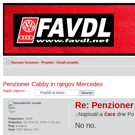
Seznam forumov
‹
Projekti
‹
Ostali projekti
Penzioner Cabby in njegov Mercedes
Napiši odgovor
Re: Penzioner
čare
Tiger
Napisal/-a
čare
dne Po 
Prispevkov:
3465
Pridružen:
Ne Feb 12, 2006 7:32 pm
No no.
Kraj:
ljubljana
Avto:
FIAT Marea JTD