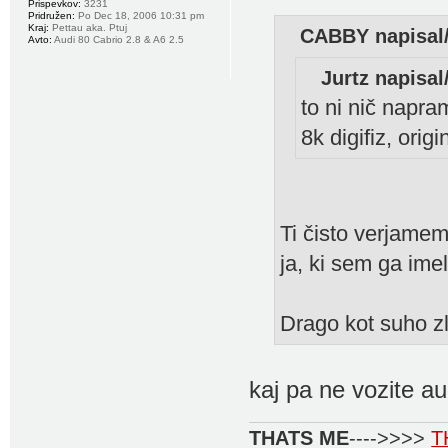
Prispevkov:
3231
Pridružen:
Po Dec 18, 2006 10:31 pm
Kraj:
Pettau aka. Ptuj
CABBY napisal/
Avto:
Audi 80 Cabrio 2.8 & A6 2.5
Jurtz napisal
to ni nič napra
8k digifiz, orig
Ti čisto verjamem
ja, ki sem ga imel
Drago kot suho zl
kaj pa ne vozite a
THATS ME
---->>>>
T