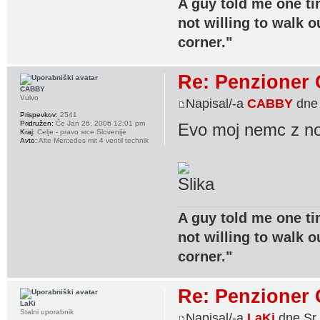
A guy told me one ti
not willing to walk o
corner."
Re: Penzioner 
CABBY
Vulvo
Napisal/-a
CABBY
dne 
Prispevkov:
2541
Pridružen:
Če Jan 26, 2006 12:01 pm
Evo moj nemc z no
Kraj:
Celje - pravo srce Slovenije
Avto:
Alte Mercedes mit 4 ventil technik
A guy told me one ti
not willing to walk o
corner."
Re: Penzioner 
LaKi
Stalni uporabnik
Napisal/-a
LaKi
dne Sr 