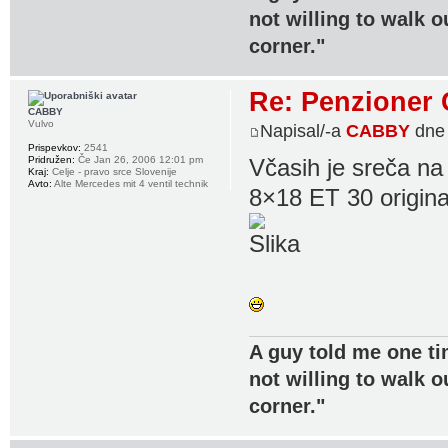
not willing to walk o
corner."
Re: Penzioner 
CABBY
Vulvo
Napisal/-a
CABBY
dne 
Prispevkov:
2541
Pridružen:
Če Jan 26, 2006 12:01 pm
Včasih je sreča na 
Kraj:
Celje - pravo srce Slovenije
Avto:
Alte Mercedes mit 4 ventil technik
8×18 ET 30 original
A guy told me one ti
not willing to walk o
corner."