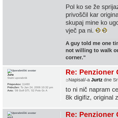
Pol ko se že sprija
privoščil kar orig
skupaj mine ko ugot
vječ pa ni.
A guy told me one ti
not willing to walk o
corner."
Re: Penzioner 
Jurtz
Stalni uporabnik
Napisal/-a
Jurtz
dne Sr
Prispevkov:
11460
Pridružen:
To Jan 24, 2006 10:32 pm
to ni nič napram ce
Avto:
'08 Golf GTI, '02 Polo Gr. A
8k digifiz, origina
Re: Penzioner 
urs1