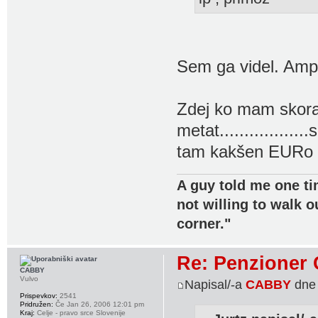
Sem ga videl. Ampa
Zdej ko mam skora
metat................
tam kakšen EURo a
A guy told me one ti
not willing to walk o
corner."
Re: Penzioner 
CABBY
Vulvo
Napisal/-a
CABBY
dne 
Prispevkov:
2541
Pridružen:
Če Jan 26, 2006 12:01 pm
Kraj:
Celje - pravo srce Slovenije