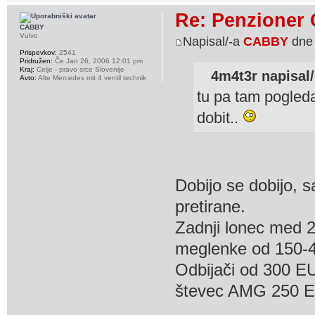
Re: Penzioner 
CABBY
Vulvo
Napisal/-a
CABBY
dne 
Prispevkov:
2541
Pridružen:
Če Jan 26, 2006 12:01 pm
Kraj:
Celje - pravo srce Slovenije
4m4t3r napisal/
Avto:
Alte Mercedes mit 4 ventil technik
tu pa tam pogled
dobit..
Dobijo se dobijo, 
pretirane.
Zadnji lonec med
meglenke od 150-
Odbijači od 300 E
števec AMG 250 E