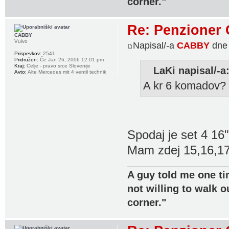
corner."
Re: Penzioner 
CABBY
Vulvo
Napisal/-a
CABBY
dne 
Prispevkov:
2541
Pridružen:
Če Jan 26, 2006 12:01 pm
Kraj:
Celje - pravo srce Slovenije
LaKi napisal/-a
Avto:
Alte Mercedes mit 4 ventil technik
A kr 6 komadov
Spodaj je set 4 16"
Mam zdej 15,16,17
A guy told me one ti
not willing to walk o
corner."