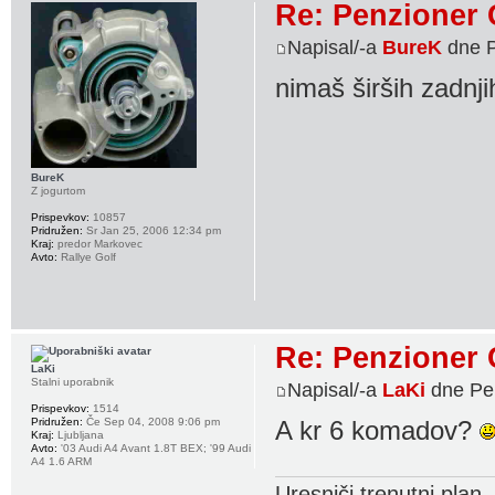
Re: Penzioner 
Napisal/-a
BureK
dne P
nimaš širših zadnj
BureK
Z jogurtom
Prispevkov:
10857
Pridružen:
Sr Jan 25, 2006 12:34 pm
Kraj:
predor Markovec
Avto:
Rallye Golf
Re: Penzioner 
LaKi
Stalni uporabnik
Napisal/-a
LaKi
dne Pe 
Prispevkov:
1514
Pridružen:
Če Sep 04, 2008 9:06 pm
A kr 6 komadov?
Kraj:
Ljubljana
Avto:
'03 Audi A4 Avant 1.8T BEX; '99 Audi
A4 1.6 ARM
Uresniči trenutni plan