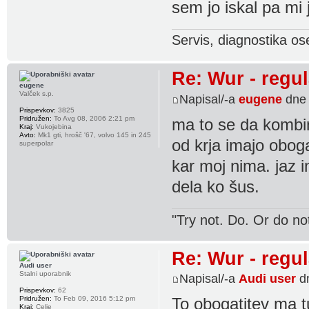
sem jo iskal pa mi j
Servis, diagnostika os
Re: Wur - regul
eugene
Valček s.p.
Napisal/-a
eugene
dne 
Prispevkov:
3825
Pridružen:
To Avg 08, 2006 2:21 pm
ma to se da kombini
Kraj:
Vukojebina
Avto:
Mk1 gti, hrošč '67, volvo 145 in 245
od krja imajo oboga
superpolar
kar moj nima. jaz 
dela ko šus.
"Try not. Do. Or do no
Re: Wur - regul
Audi user
Stalni uporabnik
Napisal/-a
Audi user
dn
Prispevkov:
62
Pridružen:
To Feb 09, 2016 5:12 pm
To obogatitev ma t
Kraj:
Celje