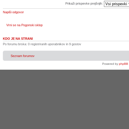
Prikaži prispevke prejšnjih:
Napiši odgovor
Vrni se na Pogonski sklop
KDO JE NA STRANI
Po forumu brska: 0 registriranih uporabnikov in 9 gostov
Seznam forumov
Powered by
phpBB