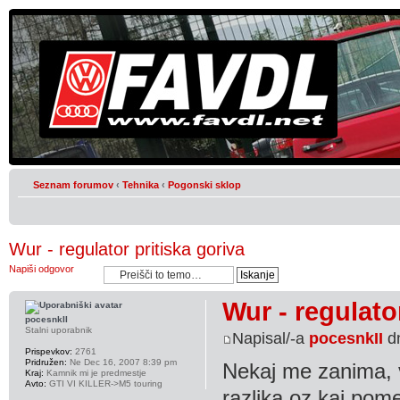
Seznam forumov
‹
Tehnika
‹
Pogonski sklop
Wur - regulator pritiska goriva
Napiši odgovor
Wur - regulato
pocesnkII
Stalni uporabnik
Napisal/-a
pocesnkII
dn
Prispevkov:
2761
Pridružen:
Ne Dec 16, 2007 8:39 pm
Nekaj me zanima, ve
Kraj:
Kamnik mi je predmestje
Avto:
GTI VI KILLER->M5 touring
razlika oz kaj pome