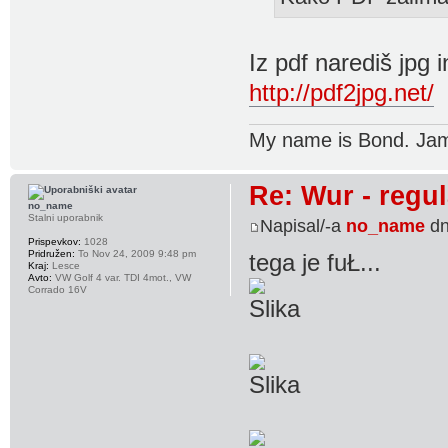
Iz pdf narediš jpg 
http://pdf2jpg.net/
My name is Bond. Ja
Re: Wur - regul
no_name
Stalni uporabnik
Napisal/-a
no_name
dn
Prispevkov:
1028
Pridružen:
To Nov 24, 2009 9:48 pm
tega je fuŁ...
Kraj:
Lesce
Avto:
VW Golf 4 var. TDI 4mot., VW
Corrado 16V