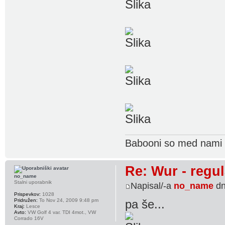
Babooni so med nami 
Re: Wur - regul
no_name
Stalni uporabnik
Napisal/-a
no_name
dn
Prispevkov:
1028
Pridružen:
To Nov 24, 2009 9:48 pm
pa še...
Kraj:
Lesce
Avto:
VW Golf 4 var. TDI 4mot., VW
Corrado 16V