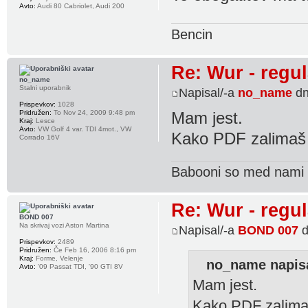
Avto:
Audi 80 Cabriolet, Audi 200
Bencin
Re: Wur - regul
no_name
Stalni uporabnik
Napisal/-a
no_name
dn
Prispevkov:
1028
Pridružen:
To Nov 24, 2009 9:48 pm
Mam jest.
Kraj:
Lesce
Avto:
VW Golf 4 var. TDI 4mot., VW
Kako PDF zalima
Corrado 16V
Babooni so med nami 
Re: Wur - regul
BOND 007
Na skrivaj vozi Aston Martina
Napisal/-a
BOND 007
d
Prispevkov:
2489
Pridružen:
Če Feb 16, 2006 8:16 pm
Kraj:
Forme, Velenje
no_name napisa
Avto:
'09 Passat TDI, '90 GTI 8V
Mam jest.
Kako PDF zalim