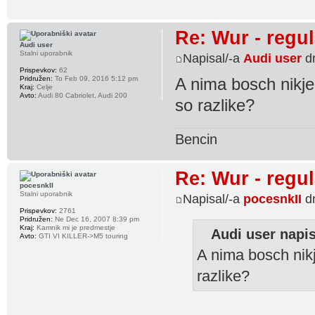
Re: Wur - regul
Audi user
Stalni uporabnik
Napisal/-a
Audi user
dn
Prispevkov:
62
Pridružen:
To Feb 09, 2016 5:12 pm
A nima bosch nikje
Kraj:
Celje
Avto:
Audi 80 Cabriolet, Audi 200
so razlike?
Bencin
Re: Wur - regul
pocesnkII
Stalni uporabnik
Napisal/-a
pocesnkII
dn
Prispevkov:
2761
Pridružen:
Ne Dec 16, 2007 8:39 pm
Kraj:
Kamnik mi je predmestje
Audi user napis
Avto:
GTI VI KILLER->M5 touring
A nima bosch nikj
razlike?