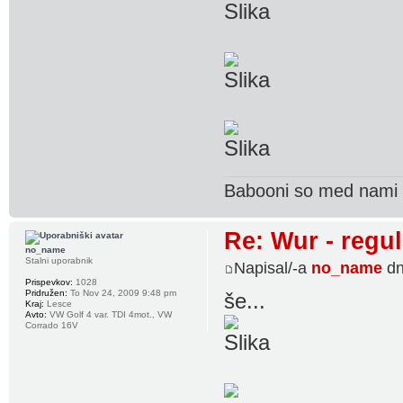
Babooni so med nami 
Re: Wur - regul
no_name
Stalni uporabnik
Napisal/-a
no_name
dn
Prispevkov:
1028
Pridružen:
To Nov 24, 2009 9:48 pm
še...
Kraj:
Lesce
Avto:
VW Golf 4 var. TDI 4mot., VW
Corrado 16V