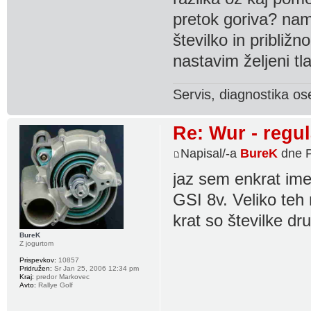
pretok goriva? nam
številko in približ
nastavim željeni tla
Servis, diagnostika os
Re: Wur - regul
Napisal/-a
BureK
dne P
jaz sem enkrat ime
GSI 8v. Veliko teh
krat so številke d
BureK
Z jogurtom
Prispevkov:
10857
Pridružen:
Sr Jan 25, 2006 12:34 pm
Kraj:
predor Markovec
Avto:
Rallye Golf