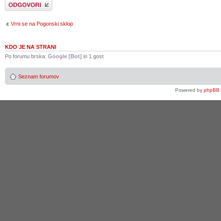
Napiši odgovor
Vrni se na Pogonski sklop
KDO JE NA STRANI
Po forumu brska:
Google [Bot]
in 1 gost
Seznam forumov
Powered by
phpBB