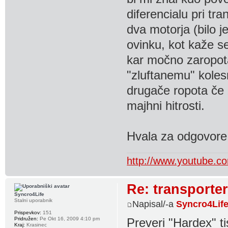
diferencialu pri t
dva motorja (bilo 
ovinku, kot kaže se
kar močno zaropota
"zluftanemu" koles
drugače ropota če z
majhni hitrosti.
Hvala za odgovore
http://www.youtube
Re: transporter
Syncro4Life
Stalni uporabnik
Napisal/-a
Syncro4Lif
Prispevkov:
151
Pridružen:
Pe Okt 16, 2009 4:10 pm
Preveri "Hardex" t
Kraj:
Krasinec