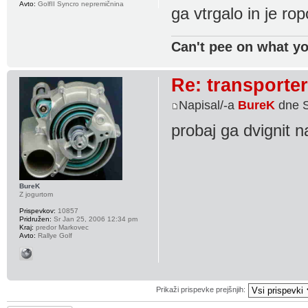
Avto:
GolfII Syncro nepremičnina
ga vtrgalo in je ro
Can't pee on what you
Re: transporter
Napisal/-a
BureK
dne S
probaj ga dvignit n
BureK
Z jogurtom
Prispevkov:
10857
Pridružen:
Sr Jan 25, 2006 12:34 pm
Kraj:
predor Markovec
Avto:
Rallye Golf
Prikaži prispevke prejšnjih: