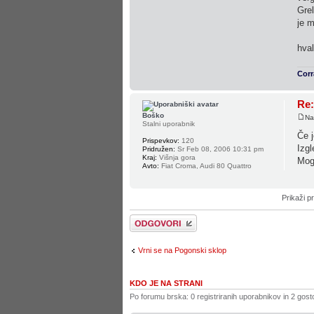
Grel
je 
hva
Cor
Re:
Boško
Na
Stalni uporabnik
Če j
Prispevkov:
120
Izgl
Pridružen:
Sr Feb 08, 2006 10:31 pm
Kraj:
Višnja gora
Mogo
Avto:
Fiat Croma, Audi 80 Quattro
Prikaži p
Napiši odgovor
Vrni se na Pogonski sklop
KDO JE NA STRANI
Po forumu brska: 0 registriranih uporabnikov in 2 gost