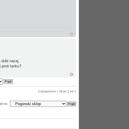
 dobi nazaj.
 proti tanku?
2 prispevkov • Stran
1
od
1
di na: