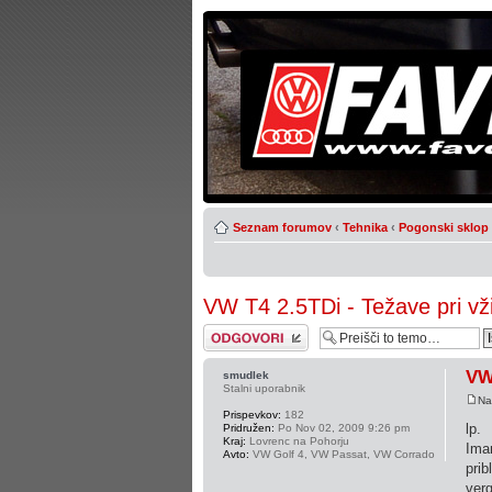
Seznam forumov
‹
Tehnika
‹
Pogonski sklop
VW T4 2.5TDi - Težave pri vž
Napiši odgovor
VW 
smudlek
Stalni uporabnik
Na
Prispevkov:
182
lp.
Pridružen:
Po Nov 02, 2009 9:26 pm
Kraj:
Lovrenc na Pohorju
Imam
Avto:
VW Golf 4, VW Passat, VW Corrado
prib
verg