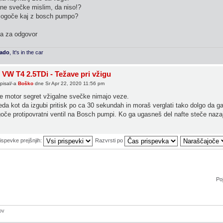
ne svečke mislim, da niso!?
mogoče kaj z bosch pumpo?
la za odgovor
rado
, It's in the car
 VW T4 2.5TDi - Težave pri vžigu
pisal/-a
Boško
dne Sr Apr 22, 2020 11:56 pm
e motor segret vžigalne svečke nimajo veze.
eda kot da izgubi pritisk po ca 30 sekundah in moraš verglati tako dolgo da ga
če protipovratni ventil na Bosch pumpi. Ko ga ugasneš del nafte steče nazaj
rispevke prejšnjih:
Razvrsti po
Poj
ov