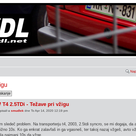
Nap
igu
T4 2.5TDi - Težave pri vžigu
pisal/-a
smudlek
dne To Apr 14, 2020 12:19 pm
 sledeč problem. Na transporterju t4, 2003, 2.5tdi syncro, se mi dogaja, da 
ližno 10s. Ko ga enkrat zalavfaš in ga vgasneš, ter takoj nazaj vžgeš, avto v
la najmanj 10s da vžge.