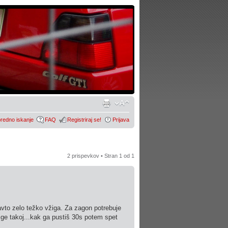
redno iskanje
FAQ
Registriraj se!
Prijava
2 prispevkov • Stran
1
od
1
avto zelo težko vžiga. Za zagon potrebuje
žge takoj...kak ga pustiš 30s potem spet