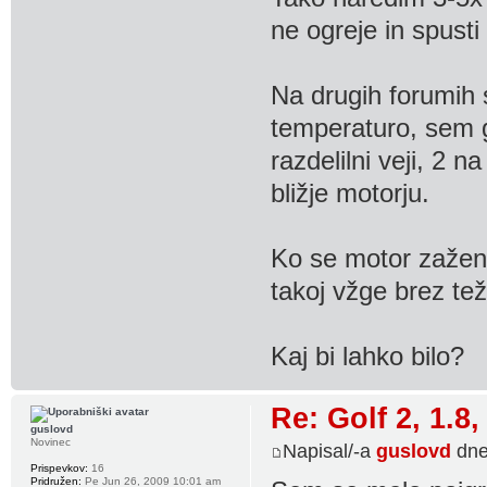
ne ogreje in spusti
Na drugih forumih s
temperaturo, sem 
razdelilni veji, 2 
bližje motorju.
Ko se motor zažen
takoj vžge brez tež
Kaj bi lahko bilo?
Re: Golf 2, 1.8
guslovd
Novinec
Napisal/-a
guslovd
dne
Prispevkov:
16
Pridružen:
Pe Jun 26, 2009 10:01 am