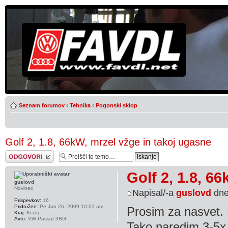
Seznam forumov
‹
Tehnika
‹
Pogonski sklop
Golf 2, 1.8, 66kW, mrzel vžge in takoj ugasne
Napiši odgovor
Golf 2, 1.8, 6
guslovd
Novinec
Napisal/-a
guslovd
dne
Prispevkov:
16
Pridružen:
Pe Jun 26, 2009 10:01 am
Prosim za nasvet. 
Kraj:
Kranj
Avto:
VW Passat 3BG
Tako naredim 3-5x 