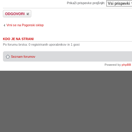
Prikaži prispevke prejšnjih:
Napiši odgovor
Vrni se na Pogonski sklop
KDO JE NA STRANI
Po forumu brska: 0 registriranih uporabnikov in 1 gost
Seznam forumov
Powered by
phpBB