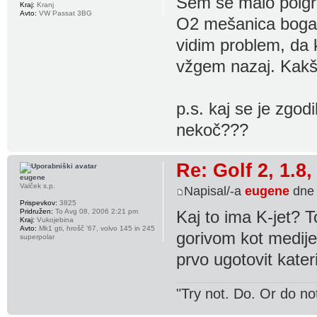
Sem se malo poigra
Kraj:
Kranj
Avto:
VW Passat 3BG
O2 mešanica bogate
vidim problem, da 
vžgem nazaj. Kakš
p.s. kaj se je zgod
nekoč???
Re: Golf 2, 1.8
eugene
Valček s.p.
Napisal/-a
eugene
dne 
Prispevkov:
3825
Pridružen:
To Avg 08, 2006 2:21 pm
Kaj to ima K-jet? T
Kraj:
Vukojebina
Avto:
Mk1 gti, hrošč '67, volvo 145 in 245
gorivom kot medije
superpolar
prvo ugotovit kateri 
"Try not. Do. Or do no