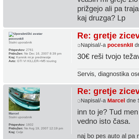
prižgejo ali pa tra
kaj druzga? Lp
Re: gretje zice
pocesnkII
Stalni uporabnik
Napisal/-a
pocesnkII
dn
Prispevkov:
2761
Pridružen:
Ne Dec 16, 2007 8:39 pm
30€ reši tvojo tež
Kraj:
Kamnik mi je predmestje
Avto:
GTI VI KILLER->M5 touring
Servis, diagnostika os
Re: gretje zice
Napisal/-a
Marcel
dne S
inn to je? Tud men
Marcel
Stalni uporabnik
vedno isto časa.
Prispevkov:
1602
Pridružen:
Ne Avg 19, 2007 12:19 pm
Kraj:
Celje
naj bo pes auto al pa