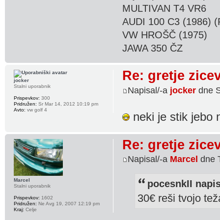
MULTIVAN T4 VR6
AUDI 100 C3 (1986) (
VW HROŠČ (1975)
JAWA 350 ČZ
Re: gretje zice
jocker
Stalni uporabnik
Napisal/-a
jocker
dne S
Prispevkov:
300
Pridružen:
Sr Mar 14, 2012 10:19 pm
Avto:
vw golf 4
neki je stik jebo 
Re: gretje zice
Napisal/-a
Marcel
dne T
Marcel
pocesnkII napis
Stalni uporabnik
30€ reši tvojo te
Prispevkov:
1602
Pridružen:
Ne Avg 19, 2007 12:19 pm
Kraj:
Celje