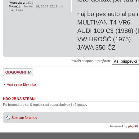
Prispevkov:
1602
Pridružen:
Ne Avg 19, 2007 12:19 pm
Kraj:
Celje
naj bo pes auto al pa
MULTIVAN T4 VR6
AUDI 100 C3 (1986) (
VW HROŠČ (1975)
JAWA 350 ČZ
Prikaži prispevke prejšnjih:
Napiši odgovor
Vrni se na Elektrika
KDO JE NA STRANI
Po forumu brska: 0 registriranih uporabnikov in 9 gostov
Seznam forumov
Powered by
phpBB