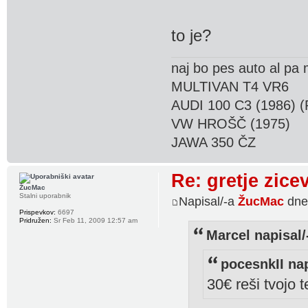
to je?
naj bo pes auto al pa
MULTIVAN T4 VR6
AUDI 100 C3 (1986) (
VW HROŠČ (1975)
JAWA 350 ČZ
Re: gretje zice
ŽucMac
Stalni uporabnik
Napisal/-a
ŽucMac
dne
Prispevkov:
6697
Pridružen:
Sr Feb 11, 2009 12:57 am
Marcel napisal/
pocesnkII nap
30€ reši tvojo 