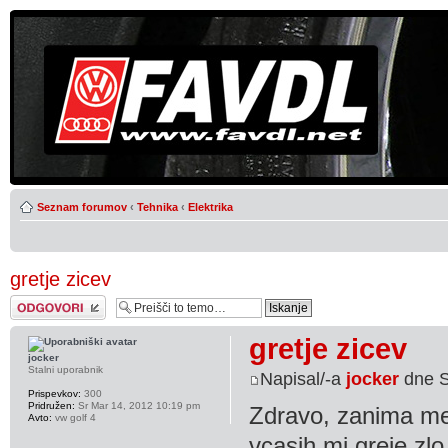
Seznam forumov
‹
Tehnika
‹
Elektrika
gretje zicev
Napiši odgovor
gretje zicev
jocker
Stalni uporabnik
Napisal/-a
jocker
dne S
Prispevkov:
300
Pridružen:
Sr Mar 14, 2012 10:19 pm
Zdravo, zanima me
Avto:
vw golf 4
vcasih mi greje zlo