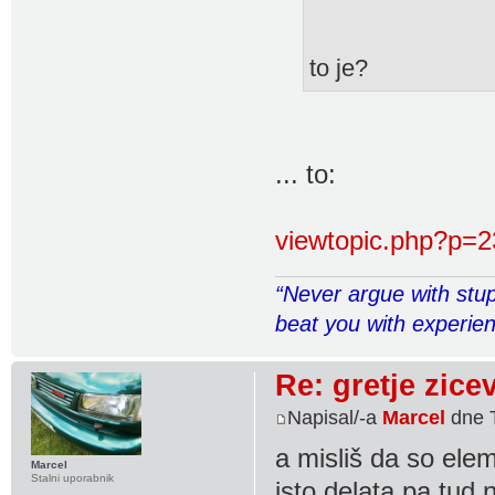
to je?
... to:
viewtopic.php?p=
“Never argue with stup
beat you with experie
Re: gretje zice
Napisal/-a
Marcel
dne T
a misliš da so ele
Marcel
Stalni uporabnik
isto delata pa tud 