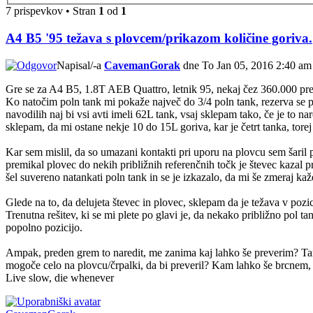
7 prispevkov • Stran
1
od
1
A4 B5 '95 težava s plovcem/prikazom količine goriva.
Napisal/-a
CavemanGorak
dne To Jan 05, 2016 2:40 am
Gre se za A4 B5, 1.8T AEB Quattro, letnik 95, nekaj čez 360.000 pr
Ko natočim poln tank mi pokaže največ do 3/4 poln tank, rezerva se pa
navodilih naj bi vsi avti imeli 62L tank, vsaj sklepam tako, če je to 
sklepam, da mi ostane nekje 10 do 15L goriva, kar je četrt tanka, torej
Kar sem mislil, da so umazani kontakti pri uporu na plovcu sem šaril p
premikal plovec do nekih približnih referenčnih točk je števec kazal p
šel suvereno natankati poln tank in se je izkazalo, da mi še zmeraj ka
Glede na to, da delujeta števec in plovec, sklepam da je težava v pozi
Trenutna rešitev, ki se mi plete po glavi je, da nekako približno pol 
popolno pozicijo.
Ampak, preden grem to naredit, me zanima kaj lahko še preverim? Tank 
mogoče celo na plovcu/črpalki, da bi preveril? Kam lahko še brcnem,
Live slow, die whenever