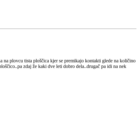
na plovcu tista ploščica kjer se premikajo kontakti glede na količino
ploščico..pa zdaj že kaki dve leti dobro dela..drugač pa idi na nek