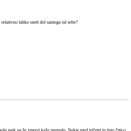
e relativno lahko sneti dol samega od sebe?
ln tank pa še zmeraj kaže premalo. Nekje med tričetrt in tisto črtico