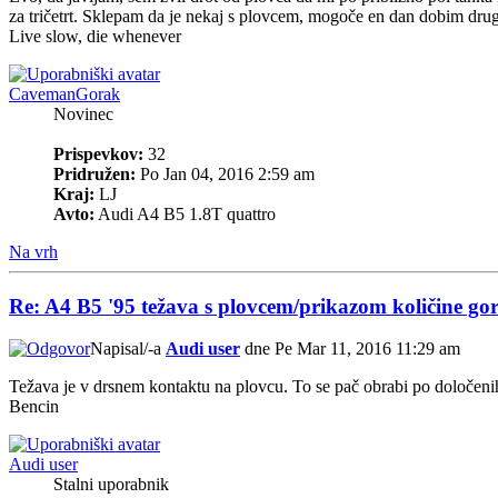
za tričetrt. Sklepam da je nekaj s plovcem, mogoče en dan dobim drugeg
Live slow, die whenever
CavemanGorak
Novinec
Prispevkov:
32
Pridružen:
Po Jan 04, 2016 2:59 am
Kraj:
LJ
Avto:
Audi A4 B5 1.8T quattro
Na vrh
Re: A4 B5 '95 težava s plovcem/prikazom količine gor
Napisal/-a
Audi user
dne Pe Mar 11, 2016 11:29 am
Težava je v drsnem kontaktu na plovcu. To se pač obrabi po določenih 
Bencin
Audi user
Stalni uporabnik