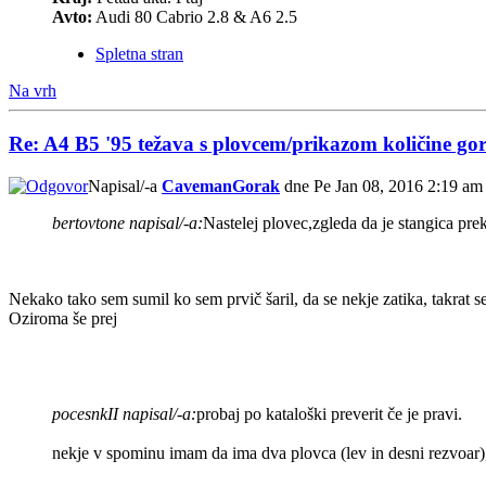
Avto:
Audi 80 Cabrio 2.8 & A6 2.5
Spletna stran
Na vrh
Re: A4 B5 '95 težava s plovcem/prikazom količine gor
Napisal/-a
CavemanGorak
dne Pe Jan 08, 2016 2:19 am
bertovtone napisal/-a:
Nastelej plovec,zgleda da je stangica prekr
Nekako tako sem sumil ko sem prvič šaril, da se nekje zatika, takrat 
Oziroma še prej
pocesnkII napisal/-a:
probaj po kataloški preverit če je pravi.
nekje v spominu imam da ima dva plovca (lev in desni rezvoar),