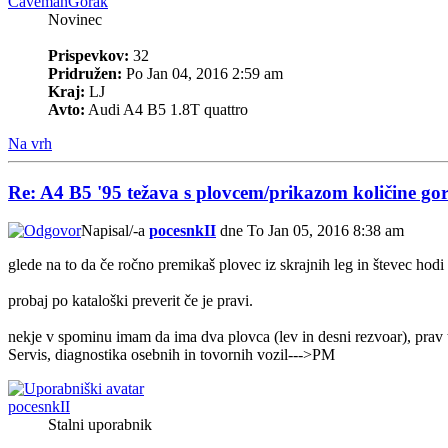
CavemanGorak
Novinec
Prispevkov:
32
Pridružen:
Po Jan 04, 2016 2:59 am
Kraj:
LJ
Avto:
Audi A4 B5 1.8T quattro
Na vrh
Re: A4 B5 '95 težava s plovcem/prikazom količine gor
Napisal/-a
pocesnkII
dne To Jan 05, 2016 8:38 am
glede na to da če ročno premikaš plovec iz skrajnih leg in števec hodi 
probaj po kataloški preverit če je pravi.
nekje v spominu imam da ima dva plovca (lev in desni rezvoar), prav t
Servis, diagnostika osebnih in tovornih vozil--->PM
pocesnkII
Stalni uporabnik