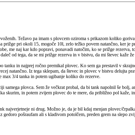
evoženih. Težavo pa imam s plovcem oziroma s prikazom koliko goriva 
 prižge pri okoli 15, mogoče 10l, zelo težko povem natančno, ker je pr
narobe, me naj kar kdo popravi, ponavadi natočim, ko se prižge rezerva,
 daleč od tega, da se mi prižge rezerva in v bistvu, da mi števec kaže že
o tanku in najprej ročno premikal plovec. Ko sem ga prestavil v skrajno 
recej natančno. Iz tega sklepam, da števec in plovec v bistvu delujta pr
že max 3/4 tanka in potem ugibanje koliko do rezerve.
ciji samega plovca. Sem že večkrat probal, da bi tank napolnil še bolj, 
tanka skurim, in potem zvijem plovec do te mere, da približno pol kaže,
najverjetneje ni drug. Možno je, da je bil kdaj menjan plovec/črpalka 
 z gedoro pošraufam ali s kladivom potolčem, preden grem na slepo zvij