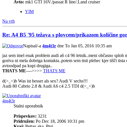
Avto:
mk1 GTI 16V./passat R line/.Land cruiser
YIM
Na vrh
Re: A4 B5 '95 težava s plovcem/prikazom količine gor
Napisal/-a
4m4t3r
dne To Jan 05, 2016 10:35 am
jaz sem imel enak problem audi a6 c4 96 letnik..meni občasno sploh ni
goriva ni mela dobriga kontakta..potem sem tisti plehec kjer tišči tista
avtoodpad pa kupi drugiga..
THATS ME
---->>>>
THATS ME
d(>_<)b Was ist besser als sex? Audi V sechs!!!
Audi 80 Cabrio 2.8 & Audi A6 c4 2.5 TDI d(>_<)b
4m4t3r
Stalni uporabnik
Prispevkov:
3231
Pridružen:
Po Dec 18, 2006 10:31 pm
Kraj:
Pettau aka. Ptuj