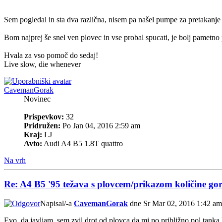
Sem pogledal in sta dva različna, nisem pa našel pumpe za pretakanje
Bom najprej še snel ven plovec in vse probal spucati, je bolj pametno 
Hvala za vso pomoč do sedaj!
Live slow, die whenever
CavemanGorak
Novinec
Prispevkov:
32
Pridružen:
Po Jan 04, 2016 2:59 am
Kraj:
LJ
Avto:
Audi A4 B5 1.8T quattro
Na vrh
Re: A4 B5 '95 težava s plovcem/prikazom količine gor
Napisal/-a
CavemanGorak
dne Sr Mar 02, 2016 1:42 am
Evo, da javljam, sem zvil drot od plovca da mi po približno pol tanka 