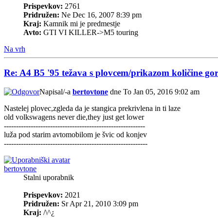
Prispevkov:
2761
Pridružen:
Ne Dec 16, 2007 8:39 pm
Kraj:
Kamnik mi je predmestje
Avto:
GTI VI KILLER->M5 touring
Na vrh
Re: A4 B5 '95 težava s plovcem/prikazom količine gor
Napisal/-a
bertovtone
dne To Jan 05, 2016 9:02 am
Nastelej plovec,zgleda da je stangica prekrivlena in ti laze
old volkswagens never die,they just get lower
----------------------------------------------------------
luža pod starim avtomobilom je švic od konjev
-----------------------------------------------------------
bertovtone
Stalni uporabnik
Prispevkov:
2021
Pridružen:
Sr Apr 21, 2010 3:09 pm
Kraj:
/\^¿