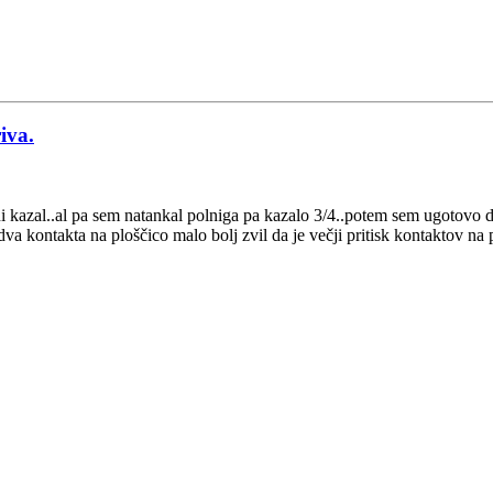
iva.
 kazal..al pa sem natankal polniga pa kazalo 3/4..potem sem ugotovo da 
 dva kontakta na ploščico malo bolj zvil da je večji pritisk kontaktov na 