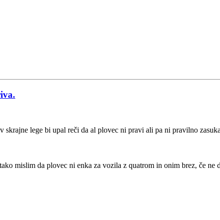
iva.
v skrajne lege bi upal reči da al plovec ni pravi ali pa ni pravilno zas
ako mislim da plovec ni enka za vozila z quatrom in onim brez, če ne d