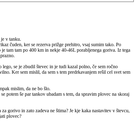
je v tanku.
ikaz čuden, ker se rezerva prižge prehitro, vsaj sumim tako. Po
 to je tam tam po 400 km in nekje 40-46L porabljenega goriva. Iz tega
 prazno.
lego, se je zbudil števec in je tudi kazal polno, če sem ročno
avilno. Ker sem mislil, da sem s tem predrkavanjem rešil cel svet sem
ampak mislim, da ne bo šlo.
 in se potem še par tankov ubadam s tem, da spravim plovec na skoraj
za gorivo in zato zadeva ne štima? Je kje kaka nastavitev v števcu,
ati plovec?