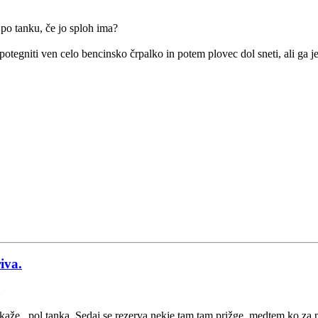
 po tanku, če jo sploh ima?
potegniti ven celo bencinsko črpalko in potem plovec dol sneti, ali ga j
iva.
kaže...pol tanka. Sedaj se rezerva nekje tam tam prižge, medtem ko za po