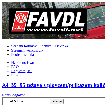
Seznam forumov
‹
Tehnika
‹
Elektrika
Spremeni velikost črk
Pogled tiskanja
Napredno iskanje
FAQ
Registriraj se!
Prijava
A4 B5 '95 težava s plovcem/prikazom količ
Napiši odgovor