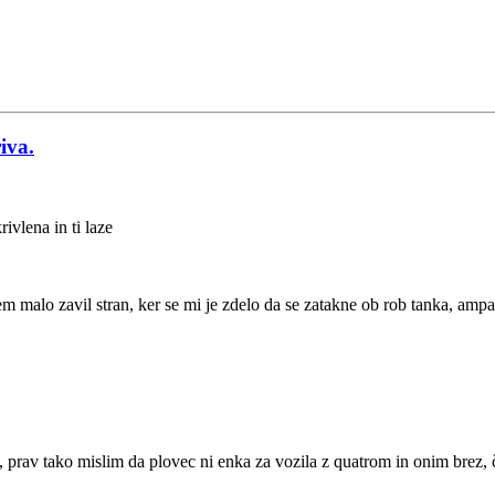
iva.
ivlena in ti laze
sem malo zavil stran, ker se mi je zdelo da se zatakne ob rob tanka, am
 prav tako mislim da plovec ni enka za vozila z quatrom in onim brez, č