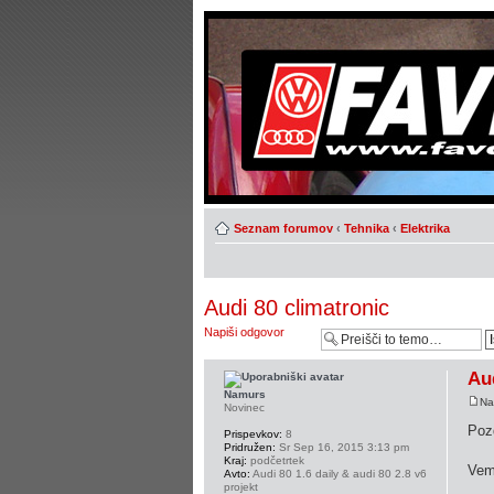
Seznam forumov
‹
Tehnika
‹
Elektrika
Audi 80 climatronic
Napiši odgovor
Au
Namurs
Na
Novinec
Pozd
Prispevkov:
8
Pridružen:
Sr Sep 16, 2015 3:13 pm
Kraj:
podčetrtek
Vem 
Avto:
Audi 80 1.6 daily & audi 80 2.8 v6
projekt