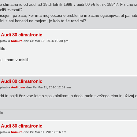
 climatronic od audi a3 19tdi letnik 1999 v audi 80 v6 letnik 1994?. Fizično iz
želiš zvezati?
ašujem pa zato, ker ima moj občasne probleme in zacne ugašnjevat al pa nab
ni slabi konatki na mojem, je kdo to že razdiral?
 Audi 80 climatronic
pisal/-a
Namurs
dne Če Mar 10, 2016 10:30 pm
el imam v mislih
 Audi 80 climatronic
pisal/-a
Audi user
dne Pe Mar 11, 2016 12:02 am
ri in pojdi čez vse lote s spajkalnikom in dodaj malo svežega cina in uživaj o
in
 Audi 80 climatronic
pisal/-a
Namurs
dne Pe Mar 11, 2016 8:16 am