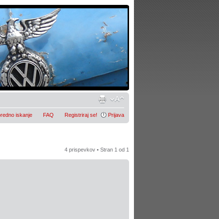
redno iskanje
FAQ
Registriraj se!
Prijava
4 prispevkov • Stran
1
od
1