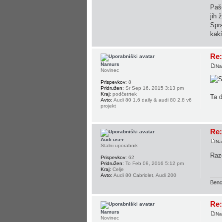
Paše
jih 
Spr
kakš
Re:
Namurs
Na
Novinec
Prispevkov:
8
Pridružen:
Sr Sep 16, 2015 3:13 pm
Kraj:
podčetrtek
Ta d
Avto:
Audi 80 1.6 daily & audi 80 2.8 v6
projekt
Re:
Audi user
Na
Stalni uporabnik
Razd
Prispevkov:
62
Pridružen:
To Feb 09, 2016 5:12 pm
Kraj:
Celje
Avto:
Audi 80 Cabriolet, Audi 200
Benc
Re:
Namurs
Na
Novinec