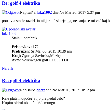
Re: golf 4 elektrika
Napisal/-a
luka1992
dne Ne Mar 26, 2017 5:37 pm
pou avta sm že razdrl, in nikjer nič skurjenga, ne sanja se mi več kaj bi
luka1992
Stalni uporabnik
Prispevkov:
172
Pridružen:
Sr Maj 06, 2015 10:39 am
Kraj:
Zgornja Savinska,Mozirje
Avto:
Volkswagen golf III GTI,TDI
Na vrh
Re: golf 4 elektrika
Napisal/-a
cheff
dne Ne Mar 26, 2017 10:12 pm
Rele plata mogoče? Si jo pregledal celo?
Kupim oldruknbatnfilterklemungo.