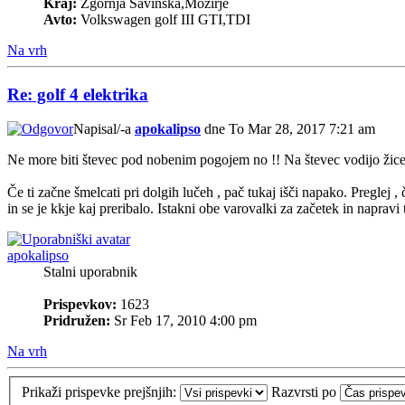
Kraj:
Zgornja Savinska,Mozirje
Avto:
Volkswagen golf III GTI,TDI
Na vrh
Re: golf 4 elektrika
Napisal/-a
apokalipso
dne To Mar 28, 2017 7:21 am
Ne more biti števec pod nobenim pogojem no !! Na števec vodijo žice
Če ti začne šmelcati pri dolgih lučeh , pač tukaj išči napako. Preglej ,
in se je kkje kaj preribalo. Istakni obe varovalki za začetek in napravi t
apokalipso
Stalni uporabnik
Prispevkov:
1623
Pridružen:
Sr Feb 17, 2010 4:00 pm
Na vrh
Prikaži prispevke prejšnjih:
Razvrsti po