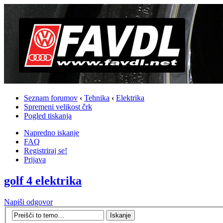
Seznam forumov
‹
Tehnika
‹
Elektrika
Spremeni velikost črk
Pogled tiskanja
Napredno iskanje
FAQ
Registriraj se!
Prijava
golf 4 elektrika
Napiši odgovor