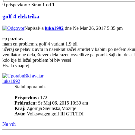
9 prispevkov • Stran
1
od
1
golf 4 elektrika
Napisal/-a
luka1992
dne Ne Mar 26, 2017 5:35 pm
ep pozdrav
mam en problem z golf 4 variant 1.9 tdi
učeraj se pelav z avtu in naenkrat začel smrdet v kabini po nečem skurj
ventilator ne dela, števec dela razen osvetlitve pa pomik šajb tut del
kdo kje bi ležal problem bi biv vesel
Hvala vnaprej
luka1992
Stalni uporabnik
Prispevkov:
172
Pridružen:
Sr Maj 06, 2015 10:39 am
Kraj:
Zgornja Savinska,Mozirje
Avto:
Volkswagen golf III GTI,TDI
Na vrh