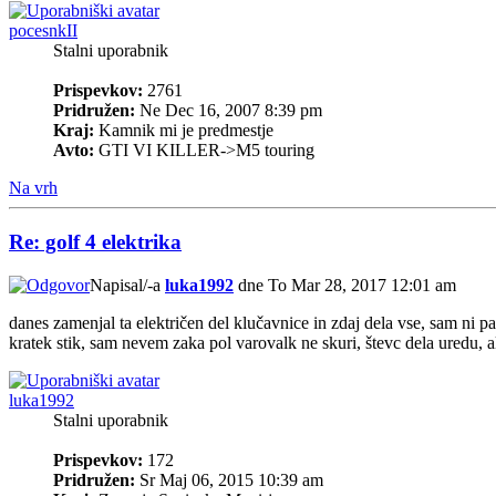
pocesnkII
Stalni uporabnik
Prispevkov:
2761
Pridružen:
Ne Dec 16, 2007 8:39 pm
Kraj:
Kamnik mi je predmestje
Avto:
GTI VI KILLER->M5 touring
Na vrh
Re: golf 4 elektrika
Napisal/-a
luka1992
dne To Mar 28, 2017 12:01 am
danes zamenjal ta električen del klučavnice in zdaj dela vse, sam ni p
kratek stik, sam nevem zaka pol varovalk ne skuri, števc dela uredu, al
luka1992
Stalni uporabnik
Prispevkov:
172
Pridružen:
Sr Maj 06, 2015 10:39 am