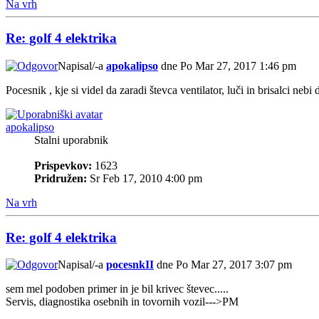
Na vrh
Re: golf 4 elektrika
Napisal/-a
apokalipso
dne Po Mar 27, 2017 1:46 pm
Pocesnik , kje si videl da zaradi števca ventilator, luči in brisalci nebi
apokalipso
Stalni uporabnik
Prispevkov:
1623
Pridružen:
Sr Feb 17, 2010 4:00 pm
Na vrh
Re: golf 4 elektrika
Napisal/-a
pocesnkII
dne Po Mar 27, 2017 3:07 pm
sem mel podoben primer in je bil krivec števec.....
Servis, diagnostika osebnih in tovornih vozil--->PM