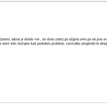
enem, takrat je delalo vse , no dons zutrej pa užgem avto pa mi pou avta 
a.Je imev kdo slučajno kak podoben problem, varovalke pregledal in delajo