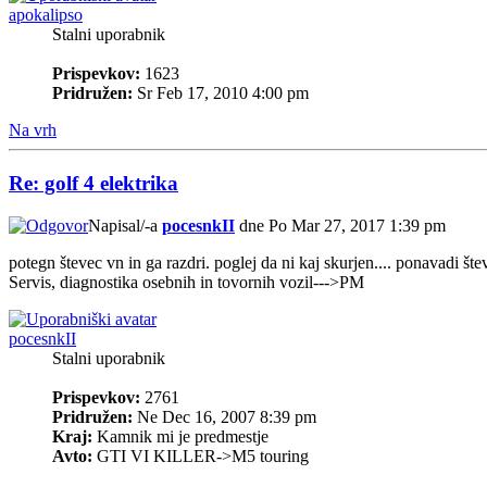
apokalipso
Stalni uporabnik
Prispevkov:
1623
Pridružen:
Sr Feb 17, 2010 4:00 pm
Na vrh
Re: golf 4 elektrika
Napisal/-a
pocesnkII
dne Po Mar 27, 2017 1:39 pm
potegn števec vn in ga razdri. poglej da ni kaj skurjen.... ponavadi šte
Servis, diagnostika osebnih in tovornih vozil--->PM
pocesnkII
Stalni uporabnik
Prispevkov:
2761
Pridružen:
Ne Dec 16, 2007 8:39 pm
Kraj:
Kamnik mi je predmestje
Avto:
GTI VI KILLER->M5 touring