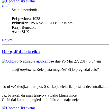
cheff
Stalni uporabnik
Prispevkov:
1028
Pridružen:
Po Nov 03, 2008 11:04 pm
Kraj:
Benedikt
Avto:
SLK
Na vrh
Re: golf 4 elektrika
Napisal/-a
apokalipso
dne Po Mar 27, 2017 6:34 am
cheff napisal/-a:
Rele plata mogoče? Si jo pregledal celo?
To ni več dvojka ali trojka. S štirko je elektrika postala decentraliziran
Jaz bi rekel, da imaš težavo v vložku ključavnice.
Če bi dal komu to pogledati, bi bilo zate najceneje.