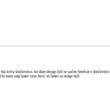
a bla kriva klučavnica. ko dam douge luči se začne šmelcat v klučavnici
 bi mela zdaj kake veze števc in šalter za dolge luči