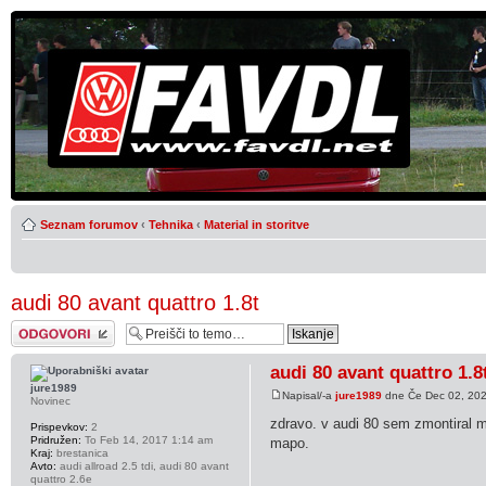
Seznam forumov
‹
Tehnika
‹
Material in storitve
audi 80 avant quattro 1.8t
Napiši odgovor
audi 80 avant quattro 1.8
jure1989
Napisal/-a
jure1989
dne Če Dec 02, 20
Novinec
zdravo. v audi 80 sem zmontiral m
Prispevkov:
2
Pridružen:
To Feb 14, 2017 1:14 am
mapo.
Kraj:
brestanica
Avto:
audi allroad 2.5 tdi, audi 80 avant
quattro 2.6e