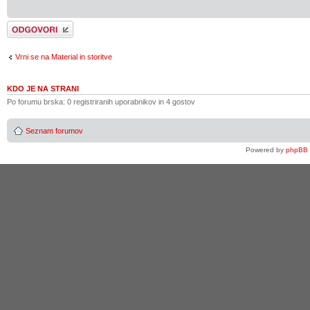
Napiši odgovor
Vrni se na Material in storitve
KDO JE NA STRANI
Po forumu brska: 0 registriranih uporabnikov in 4 gostov
Seznam forumov
Powered by
phpBB