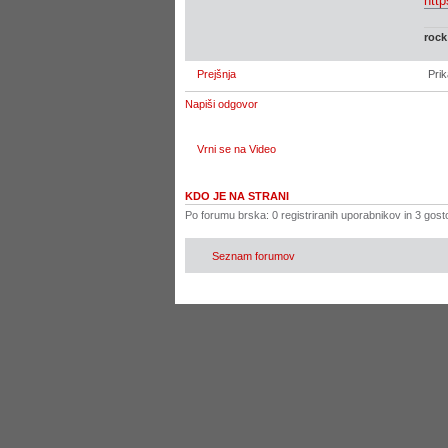
htt
rock
Prejšnja
Prik
Napiši odgovor
Vrni se na Video
KDO JE NA STRANI
Po forumu brska: 0 registriranih uporabnikov in 3 gost
Seznam forumov