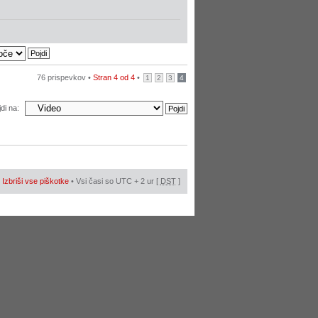
76 prispevkov •
Stran
4
od
4
•
1
2
3
4
di na:
•
Izbriši vse piškotke
• Vsi časi so UTC + 2 ur [
DST
]