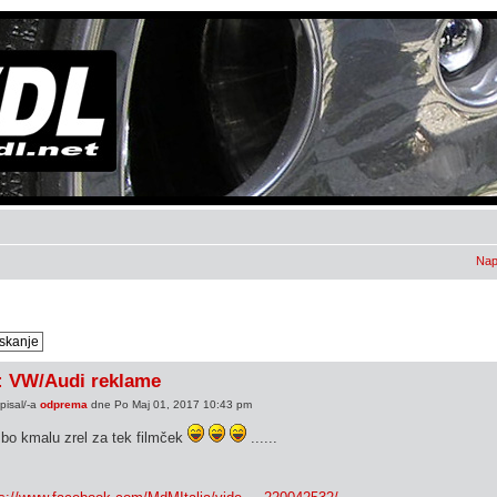
Nap
: VW/Audi reklame
pisal/-a
odprema
dne Po Maj 01, 2017 10:43 pm
bo kmalu zrel za tek filmček
......