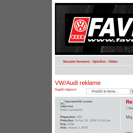
Seznam forumov
‹
Splošno
‹
Video
VW/Audi reklame
Napiši odgovor
Re
odprema
Na
Stalni uporabnik
Moj 
Prispevkov:
333
Pridružen:
Sr Apr 29, 2009 11:49 pm
Kraj:
Zbilje
Avto:
sharan 1,9TDI