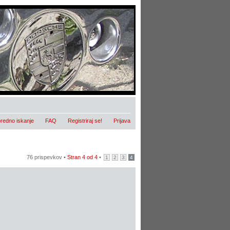
redno iskanje
FAQ
Registriraj se!
Prijava
76 prispevkov •
Stran
4
od
4
•
1
2
3
4