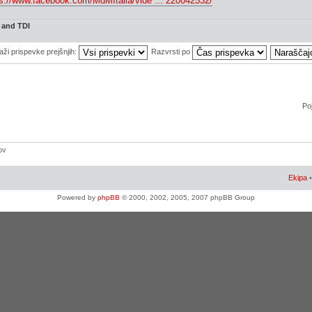
ps://www.facebook.com/MdMItalia/vide ... 220042532/
 and TDI
aži prispevke prejšnjih:
Razvrsti po
Poj
ov
Ekipa
Powered by
phpBB
© 2000, 2002, 2005, 2007 phpBB Group