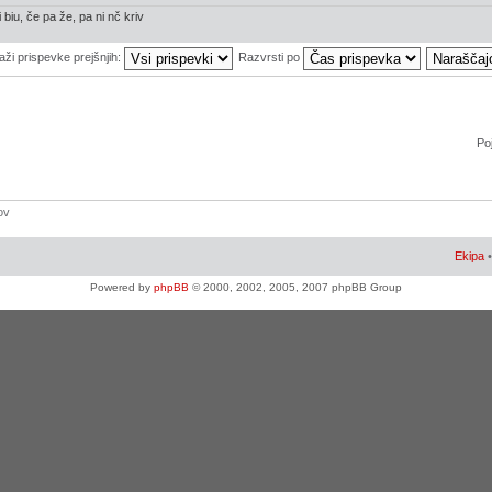
 biu, če pa že, pa ni nč kriv
aži prispevke prejšnjih:
Razvrsti po
Poj
ov
Ekipa
Powered by
phpBB
© 2000, 2002, 2005, 2007 phpBB Group