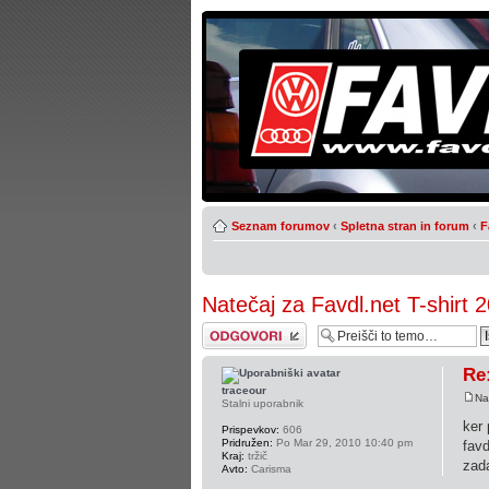
Seznam forumov
‹
Spletna stran in forum
‹
F
Natečaj za Favdl.net T-shirt 
Napiši odgovor
Re:
traceour
Na
Stalni uporabnik
ker 
Prispevkov:
606
Pridružen:
Po Mar 29, 2010 10:40 pm
favd
Kraj:
tržič
zada
Avto:
Carisma