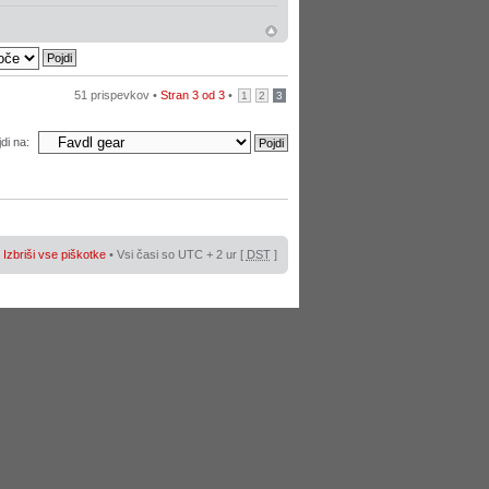
51 prispevkov •
Stran
3
od
3
•
1
2
3
di na:
•
Izbriši vse piškotke
• Vsi časi so UTC + 2 ur [
DST
]