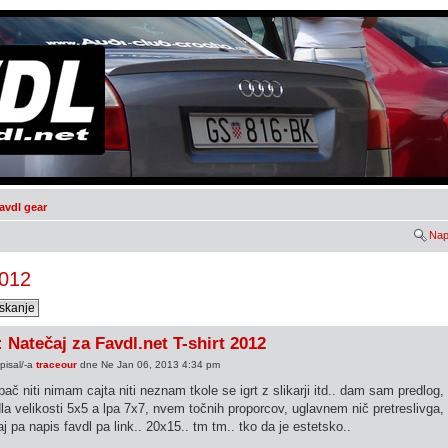
avdl gear
Nap
2012
 Natečaj za Favdl.net T-shirt 2012
pisal/-a
traceour
dne Ne Jan 06, 2013 4:34 pm
pač niti nimam cajta niti neznam tkole se igrt z slikarji itd.. dam sam predlo
la velikosti 5x5 a lpa 7x7, nvem točnih proporcov, uglavnem nič pretreslivga, l
j pa napis favdl pa link.. 20x15.. tm tm.. tko da je estetsko..