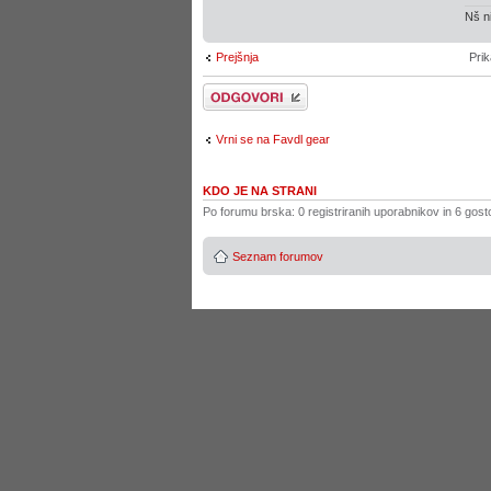
Nš ni
Prejšnja
Prik
Napiši odgovor
Vrni se na Favdl gear
KDO JE NA STRANI
Po forumu brska: 0 registriranih uporabnikov in 6 gost
Seznam forumov