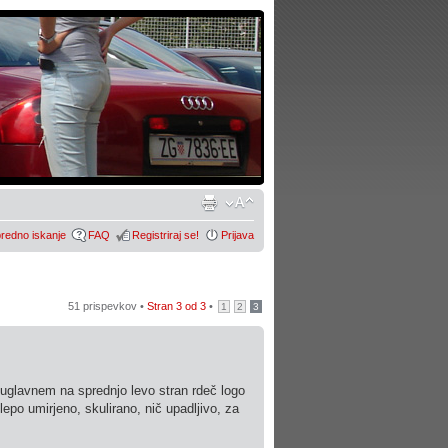
redno iskanje
FAQ
Registriraj se!
Prijava
51 prispevkov •
Stran
3
od
3
•
1
2
3
g, uglavnem na sprednjo levo stran rdeč logo
epo umirjeno, skulirano, nič upadljivo, za