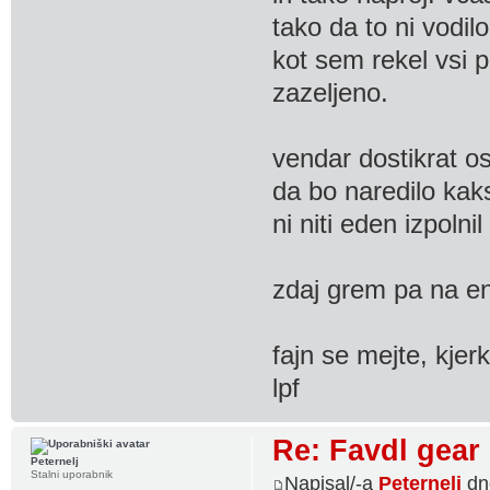
tako da to ni vodil
kot sem rekel vsi p
zazeljeno.
vendar dostikrat os
da bo naredilo kak
ni niti eden izpolnil
zdaj grem pa na en
fajn se mejte, kjerk
lpf
Re: Favdl gear
Peternelj
Stalni uporabnik
Napisal/-a
Peternelj
dn