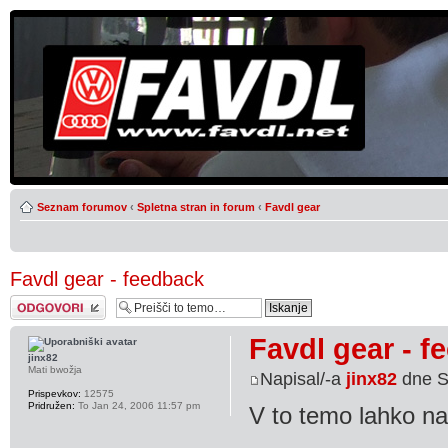
Seznam forumov
‹
Spletna stran in forum
‹
Favdl gear
Favdl gear - feedback
Napiši odgovor
Favdl gear - f
jinx82
Mati bwožja
Napisal/-a
jinx82
dne S
Prispevkov:
12575
Pridružen:
To Jan 24, 2006 11:57 pm
V to temo lahko na