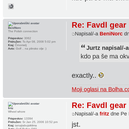
Re: Favdl gear
BeniNorc
The Polish connection
Napisal/-a
BeniNorc
dn
Prispevkov:
3062
Pridružen:
To Apr 08, 2008 5:02 pm
Kraj:
Črnomelj
Jurtz napisal/-a
Avto:
Golf .. na plinsko olje :)
kdo pa še ma okv
exactly..
Moji oglasi na Bolha.
Re: Favdl gear
fritz
Wheel whore
Napisal/-a
fritz
dne Pe 
Prispevkov:
13394
Pridružen:
Sr Jan 25, 2006 10:52 pm
jst.
Kraj:
tanajtabujsiklima
Avto:
Golf Rallye G60