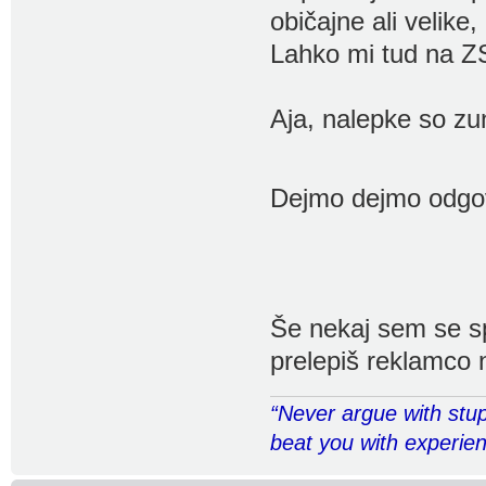
običajne ali velike
Lahko mi tud na ZS
Aja, nalepke so zun
Dejmo dejmo odg
Še nekaj sem se sp
prelepiš reklamco 
“Never argue with stup
beat you with experie