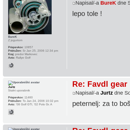
Napisal/-a
BureK
dne S
lepo tole !
BureK
Z jogurtom
Prispevkov:
10857
Pridružen:
Sr Jan 25, 2006 12:34 pm
Kraj:
predor Markovec
Avto:
Rallye Golf
Re: Favdl gear
Jurtz
Stalni uporabnik
Napisal/-a
Jurtz
dne So
Prispevkov:
11460
Pridružen:
To Jan 24, 2006 10:32 pm
peternelj: za to bo
Avto:
'08 Golf GTI, '02 Polo Gr. A