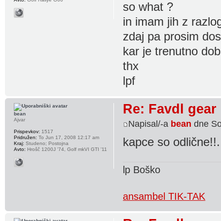
so what ?
in imam jih z razl
zdaj pa prosim dos
kar je trenutno dob
thx
lpf
Re: Favdl gear
bean
Ajvar
Napisal/-a
bean
dne So
Prispevkov:
1517
Pridružen:
To Jun 17, 2008 12:17 am
kapce so odlične!
Kraj:
Studeno; Postojna
Avto:
Hrošč 1200J '74, Golf mkVI GTI '11
lp Boško
ansambel TIK-TAK