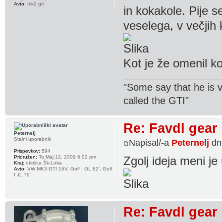
Avto:
mk2 gti
in kokakole. Pije s
veselega, v večjih 
Kot je že omenil ko
"Some say that he is v
called the GTI"
Re: Favdl gear
Peternelj
Stalni uporabnik
Napisal/-a
Peternelj
dn
Prispevkov:
594
Pridružen:
To Maj 12, 2009 6:02 pm
Zgolj ideja meni je
Kraj:
okolica Šk-Loka
Avto:
VW MK3 GTI 16V, Golf I GL 82', Golf
I JL 79'
Re: Favdl gear