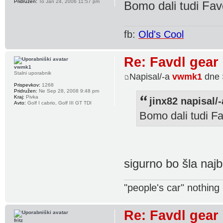
Pridružen:
To Jan 24, 2006 11:57 pm
Bomo dali tudi Fa
fb:
Old's Cool
Re: Favdl gear
vwmk1
Stalni uporabnik
Napisal/-a
vwmk1
dne 
Prispevkov:
1268
Pridružen:
Ne Sep 28, 2008 9:48 pm
Kraj:
Pivka
jinx82 napisal/-
Avto:
Golf I cabrio, Golf III GT TDI
Bomo dali tudi F
sigurno bo šla naj
"people's car" nothin
Re: Favdl gear
fritz