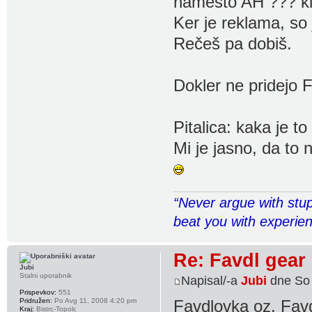
namesto AH ??? ki
Ker je reklama, so 
Rečeš pa dobiš.
Dokler ne pridejo 
Pitalica: kaka je to
Mi je jasno, da to n
“Never argue with stup
beat you with experie
Re: Favdl gear
Jubi
Stalni uporabnik
Napisal/-a
Jubi
dne So 
Prispevkov:
551
Pridružen:
Po Avg 11, 2008 4:20 pm
Favdlovka oz. Favd
Kraj:
Bistrc-Topolc