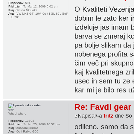
Prispevkov:
594
Pridružen:
To Maj 12, 2009 6:02 pm
O Kvaliteti Veze
Kraj:
okolica Šk-Loka
Avto:
VW MK3 GTI 16V, Golf I GL 82', Golf
dobim le zato ker 
I JL 79'
izdeluje jas imam b
barva se zmeraj kot
pa bolje slikam da j
nobenega profita s
čim več pri skupnos
kaj kvalitetnega zr
usec in sem tu ze 
kar mi je bilo res u
Re: Favdl gear
fritz
Wheel whore
Napisal/-a
fritz
dne So 
Prispevkov:
13394
Pridružen:
Sr Jan 25, 2006 10:52 pm
odlicno. samo da s
Kraj:
tanajtabujsiklima
Avto:
Golf Rallye G60