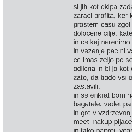
si jih kot ekipa za
zaradi profita, ker
prostem casu zgolj 
dolocene cilje, kat
in ce kaj naredimo 
in vezenje pac ni 
ce imas zeljo po so
odlicna in bi jo kot
zato, da bodo vsi i
zastavili.
in se enkrat bom na
bagatele, vedet pa
in gre v vzdrzevan
meet, nakup pijace
in tako naprej. vca