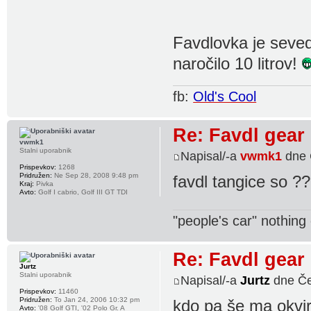
Favdlovka je seved
naročilo 10 litrov!
fb:
Old's Cool
Re: Favdl gear
vwmk1
Stalni uporabnik
Napisal/-a
vwmk1
dne 
Prispevkov:
1268
Pridružen:
Ne Sep 28, 2008 9:48 pm
favdl tangice so ?
Kraj:
Pivka
Avto:
Golf I cabrio, Golf III GT TDI
"people's car" nothin
Re: Favdl gear
Jurtz
Stalni uporabnik
Napisal/-a
Jurtz
dne Če
Prispevkov:
11460
Pridružen:
To Jan 24, 2006 10:32 pm
kdo pa še ma okvi
Avto:
'08 Golf GTI, '02 Polo Gr. A