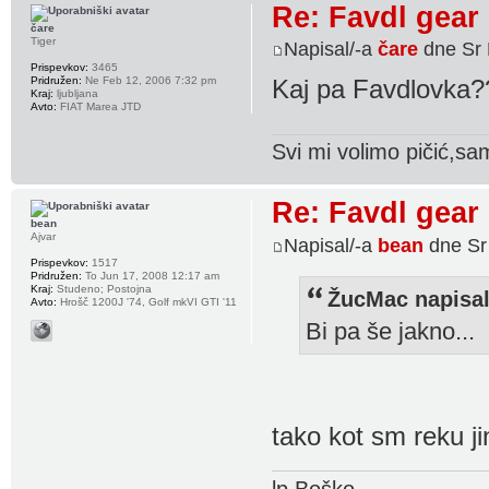
Re: Favdl gear
čare
Tiger
Napisal/-a
čare
dne Sr 
Prispevkov:
3465
Pridružen:
Ne Feb 12, 2006 7:32 pm
Kaj pa Favdlovka?
Kraj:
ljubljana
Avto:
FIAT Marea JTD
Svi mi volimo pičić,sam
Re: Favdl gear
bean
Ajvar
Napisal/-a
bean
dne Sr
Prispevkov:
1517
Pridružen:
To Jun 17, 2008 12:17 am
Kraj:
Studeno; Postojna
ŽucMac napisal
Avto:
Hrošč 1200J '74, Golf mkVI GTI '11
Bi pa še jakno...
tako kot sm reku jin
lp Boško