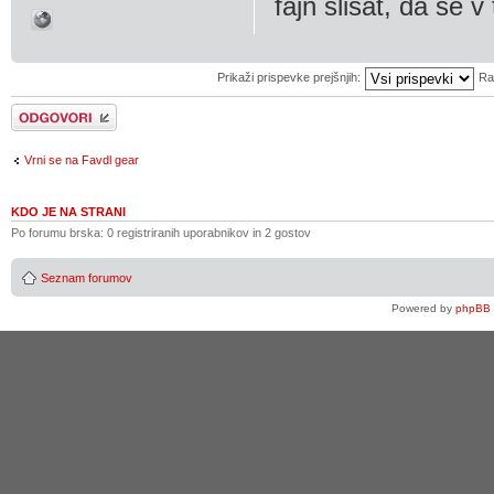
fajn slisat, da se v
Prikaži prispevke prejšnjih:
Ra
Napiši odgovor
Vrni se na Favdl gear
KDO JE NA STRANI
Po forumu brska: 0 registriranih uporabnikov in 2 gostov
Seznam forumov
Powered by
phpBB