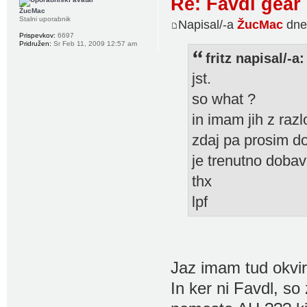
Re: Favdl gear
ŽucMac
Stalni uporabnik
Napisal/-a
ŽucMac
dne
Prispevkov:
6697
Pridružen:
Sr Feb 11, 2009 12:57 am
fritz napisal/-a:
jst.
so what ?
in imam jih z raz
zdaj pa prosim do
je trenutno dobavl
thx
lpf
Jaz imam tud okvir
In ker ni Favdl, s