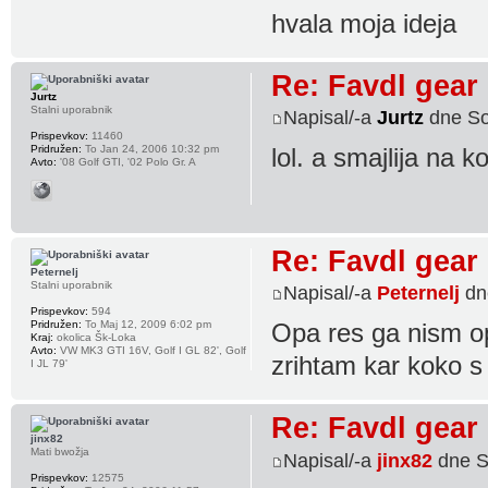
hvala moja ideja
Re: Favdl gear
Jurtz
Stalni uporabnik
Napisal/-a
Jurtz
dne So
Prispevkov:
11460
Pridružen:
To Jan 24, 2006 10:32 pm
lol. a smajlija na 
Avto:
'08 Golf GTI, '02 Polo Gr. A
Re: Favdl gear
Peternelj
Stalni uporabnik
Napisal/-a
Peternelj
dn
Prispevkov:
594
Pridružen:
To Maj 12, 2009 6:02 pm
Opa res ga nism opa
Kraj:
okolica Šk-Loka
Avto:
VW MK3 GTI 16V, Golf I GL 82', Golf
zrihtam kar koko 
I JL 79'
Re: Favdl gear
jinx82
Mati bwožja
Napisal/-a
jinx82
dne S
Prispevkov:
12575