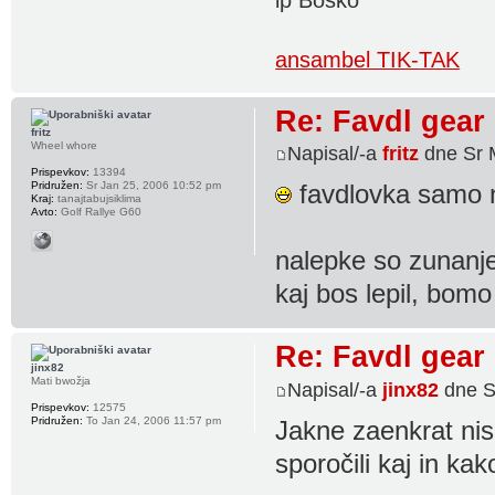
ansambel TIK-TAK
Re: Favdl gear
fritz
Wheel whore
Napisal/-a
fritz
dne Sr 
Prispevkov:
13394
Pridružen:
Sr Jan 25, 2006 10:52 pm
favdlovka samo n
Kraj:
tanajtabujsiklima
Avto:
Golf Rallye G60
nalepke so zunanj
kaj bos lepil, bomo 
Re: Favdl gear
jinx82
Mati bwožja
Napisal/-a
jinx82
dne S
Prispevkov:
12575
Pridružen:
To Jan 24, 2006 11:57 pm
Jakne zaenkrat nis
sporočili kaj in kak