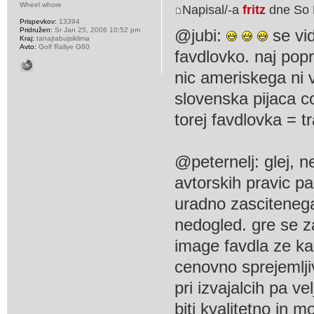
Wheel whore
Napisal/-a
fritz
dne So 
Prispevkov:
13394
Pridružen:
Sr Jan 25, 2006 10:52 pm
@jubi:
se vid
Kraj:
tanajtabujsiklima
Avto:
Golf Rallye G60
favdlovko. naj pop
nic ameriskega ni v
slovenska pijaca c
torej favdlovka = t
@peternelj: glej, n
avtorskih pravic p
uradno zascitenega
nedogled. gre se z
image favdla ze kar 
cenovno sprejemlj
pri izvajalcih pa v
biti kvalitetno in 