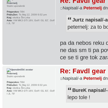
Re: Favdl gear
Peternelj
Stalni uporabnik
Napisal/-a
Peternelj
dn
Prispevkov:
594
Pridružen:
To Maj 12, 2009 6:02 pm
Kraj:
okolica Šk-Loka
Jurtz napisal/-a
Avto:
VW MK3 GTI 16V, Golf I GL 82', Golf
I JL 79'
peternelj: za to 
pa da nebos reku d
ne das sm ti pa po
ce se ti gre tok za
Re: Favdl gear
Peternelj
Stalni uporabnik
Napisal/-a
Peternelj
dn
Prispevkov:
594
Pridružen:
To Maj 12, 2009 6:02 pm
Kraj:
okolica Šk-Loka
BureK napisal/-
Avto:
VW MK3 GTI 16V, Golf I GL 82', Golf
I JL 79'
lepo tole !