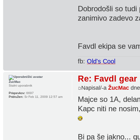
Dobrodošli so tudi 
zanimivo zadevo z
Favdl ekipa se vam
fb:
Old's Cool
Re: Favdl gear
ŽucMac
Stalni uporabnik
Napisal/-a
ŽucMac
dne
Prispevkov:
6697
Pridružen:
Sr Feb 11, 2009 12:57 am
Majce so 1A, dela
Kapc niti ne nosim
Bi pa še jakno... q