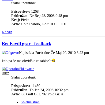
Stalni uporabnik
Prispevkov:
1268
Pridružen:
Ne Sep 28, 2008 9:48 pm
Kraj:
Pivka
Avto:
Golf I cabrio, Golf III GT TDI
Na vrh
Re: Favdl gear - feedback
Napisal/-a
Jurtz
dne Če Maj 20, 2010 8:22 pm
kdo pa še ma okvirčke za tablce?
Jurtz
Stalni uporabnik
Prispevkov:
11460
Pridružen:
To Jan 24, 2006 10:32 pm
Avto:
'08 Golf GTI, '02 Polo Gr. A
Spletna stran