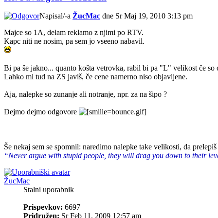
Napisal/-a
ŽucMac
dne Sr Maj 19, 2010 3:13 pm
Majce so 1A, delam reklamo z njimi po RTV.
Kapc niti ne nosim, pa sem jo vseeno nabavil.
Bi pa še jakno... quanto košta vetrovka, rabil bi pa "L" velikost če so
Lahko mi tud na ZS javiš, če cene namerno niso objavljene.
Aja, nalepke so zunanje ali notranje, npr. za na šipo ?
Dejmo dejmo odgovore
Še nekaj sem se spomnil: naredimo nalepke take velikosti, da prelepi
“Never argue with stupid people, they will drag you down to their le
ŽucMac
Stalni uporabnik
Prispevkov:
6697
Pridružen:
Sr Feb 11, 2009 12:57 am