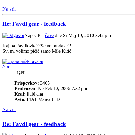
Na vrh
Re: Favdl gear - feedback
Napisal/-a
čare
dne Sr Maj 19, 2010 3:42 pm
Kaj pa Favdlovka??Se ne prodaja??
Svi mi volimo pičić,samo Mile Kitić
čare
Tiger
Prispevkov:
3465
Pridružen:
Ne Feb 12, 2006 7:32 pm
Kraj:
ljubljana
Avto:
FIAT Marea JTD
Na vrh
Re: Favdl gear - feedback