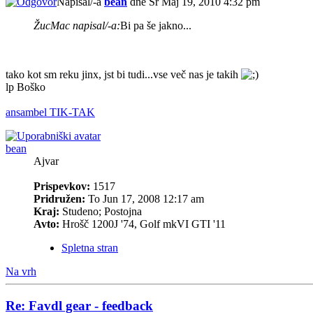
Napisal/-a
bean
dne Sr Maj 19, 2010 4:32 pm
ŽucMac napisal/-a:
Bi pa še jakno...
tako kot sm reku jinx, jst bi tudi...vse več nas je takih
lp Boško
ansambel TIK-TAK
bean
Ajvar
Prispevkov:
1517
Pridružen:
To Jun 17, 2008 12:17 am
Kraj:
Studeno; Postojna
Avto:
Hrošč 1200J '74, Golf mkVI GTI '11
Spletna stran
Na vrh
Re: Favdl gear - feedback