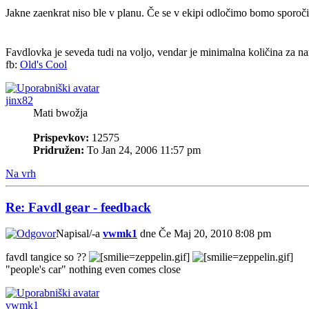
Jakne zaenkrat niso ble v planu. Če se v ekipi odločimo bomo sporočil
Favdlovka je seveda tudi na voljo, vendar je minimalna količina za na
fb:
Old's Cool
jinx82
Mati bwožja
Prispevkov:
12575
Pridružen:
To Jan 24, 2006 11:57 pm
Na vrh
Re: Favdl gear - feedback
Napisal/-a
vwmk1
dne Če Maj 20, 2010 8:08 pm
favdl tangice so ??
"people's car" nothing even comes close
vwmk1