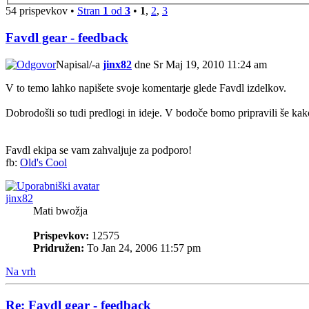
54 prispevkov •
Stran
1
od
3
•
1
,
2
,
3
Favdl gear - feedback
Napisal/-a
jinx82
dne Sr Maj 19, 2010 11:24 am
V to temo lahko napišete svoje komentarje glede Favdl izdelkov.
Dobrodošli so tudi predlogi in ideje. V bodoče bomo pripravili še k
Favdl ekipa se vam zahvaljuje za podporo!
fb:
Old's Cool
jinx82
Mati bwožja
Prispevkov:
12575
Pridružen:
To Jan 24, 2006 11:57 pm
Na vrh
Re: Favdl gear - feedback