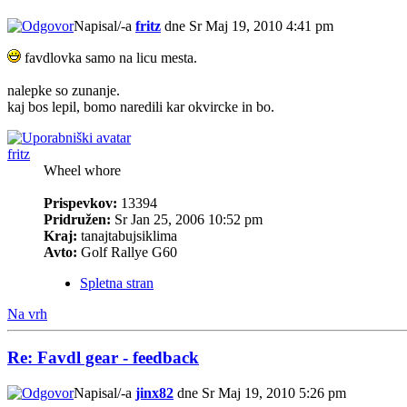
Napisal/-a
fritz
dne Sr Maj 19, 2010 4:41 pm
favdlovka samo na licu mesta.
nalepke so zunanje.
kaj bos lepil, bomo naredili kar okvircke in bo.
fritz
Wheel whore
Prispevkov:
13394
Pridružen:
Sr Jan 25, 2006 10:52 pm
Kraj:
tanajtabujsiklima
Avto:
Golf Rallye G60
Spletna stran
Na vrh
Re: Favdl gear - feedback
Napisal/-a
jinx82
dne Sr Maj 19, 2010 5:26 pm