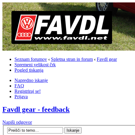
Seznam forumov
‹
Spletna stran in forum
‹
Favdl gear
Spremeni velikost črk
Pogled tiskanja
Napredno iskanje
FAQ
Registriraj se!
Prijava
Favdl gear - feedback
Napiši odgovor