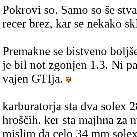
Pokrovi so. Samo so še stva
recer brez, kar se nekako s
Premakne se bistveno boljše 
je bil not zgonjen 1.3. Ni p
vajen GTIja.
karburatorja sta dva solex 28
hroščih. ker sta majhna za
mislim da celo 34 mm solex