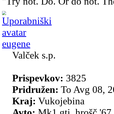
"Try not. Do. Or do not. The
eugene
Valček s.p.
Prispevkov:
3825
Pridružen:
To Avg 08, 2
Kraj:
Vukojebina
Avto:
Mk1 gti, hrošč '67