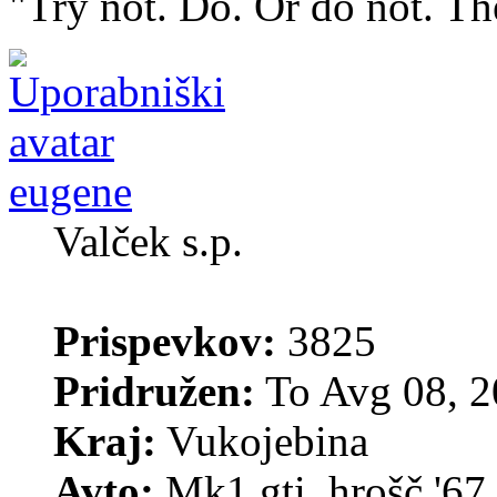
"Try not. Do. Or do not. The
eugene
Valček s.p.
Prispevkov:
3825
Pridružen:
To Avg 08, 2
Kraj:
Vukojebina
Avto:
Mk1 gti, hrošč '67