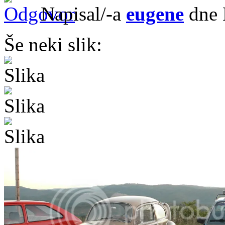
Napisal/-a
eugene
dne 
Še neki slik: