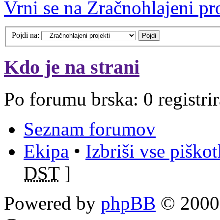
Vrni se na Zračnohlajeni pr
Pojdi na:
Kdo je na strani
Po forumu brska: 0 registri
Seznam forumov
Ekipa
•
Izbriši vse piško
DST
]
Powered by
phpBB
© 2000,