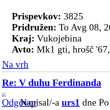
Prispevkov:
3825
Pridružen:
To Avg 08, 2
Kraj:
Vukojebina
Avto:
Mk1 gti, hrošč '67
Na vrh
Re: V duhu Ferdinanda
Napisal/-a
urs1
dne Po 