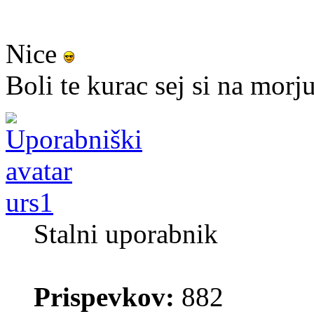
Nice
Boli te kurac sej si na morj
urs1
Stalni uporabnik
Prispevkov:
882