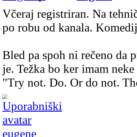
Včeraj registriran. Na teh
po robu od kanala. Komedi
Bled pa spoh ni rečeno da 
je. Težka bo ker imam neke
"Try not. Do. Or do not. The
eugene